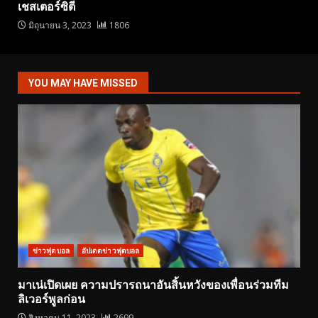
เชสเตอร์ซิตี
มิถุนายน 3, 2023
1806
YOU MAY HAVE MISSED
ข่าวฟุตบอล
อัปเดตข่าวฟุตบอล
มาเน่เปิดเผย ความปรารถนาอันสิ้นหวังของเพื่อนร่วมทีม
ลิเวอร์พูลก่อน
สิงหาคม 11, 2023
2699