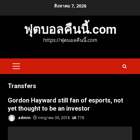
Skip
สิงหาคม 7, 2026
to
content
ฟุตบอลคืนนี้.com
https://ฟุตบอลคืนนี้.com
PRIMARY
MENU
Transfers
Gordon Hayward still fan of esports, not
yet thought to be an investor
admin
กรกฎาคม 30, 2018
778