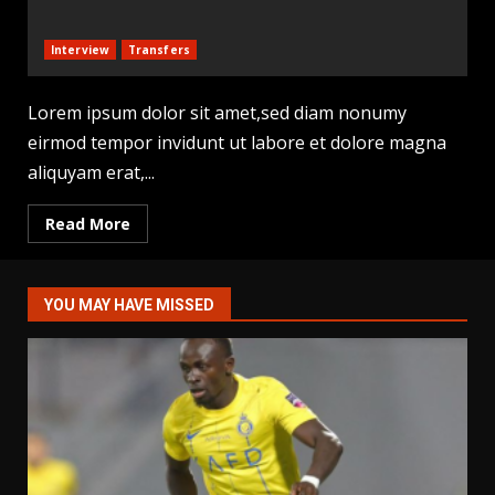
Interview
Transfers
Lorem ipsum dolor sit amet,sed diam nonumy
eirmod tempor invidunt ut labore et dolore magna
aliquyam erat,...
Read More
YOU MAY HAVE MISSED