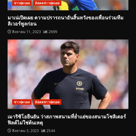
ข่าวฟุตบอล
อัปเดตข่าวฟุตบอล
มาเน่เปิดเผย ความปรารถนาอันสิ้นหวังของเพื่อนร่วมทีม
ลิเวอร์พูลก่อน
สิงหาคม 11, 2023
2699
ข่าวฟุตบอล
อัปเดตข่าวฟุตบอล
เมาริซิโอยืนยัน ว่าสภาพสนามที่ย่ำแย่ของสนามโซลิเดอร์
ฟิลด์ไม่ใช่ต้นเหตุ
สิงหาคม 3, 2023
2544