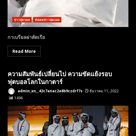
ข่าวฟุตบอล
อัปเดตข่าวฟุตบอล
กาเบรียลผ่าตัดเรีย
Read More
ความสัมพันธ์เปลี่ยนไป ความขัดแย้งรอบ
ฟุตบอลโลกในกาตาร์
admin_xn__42c7anac2a8b9czdrf7s
ธันวาคม 11, 2022
1496