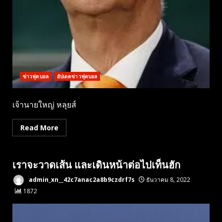
ข่าวฟุตบอล
อัปเดตข่าวฟุตบอล
เจ้านายใหญ่ หลุยส์
Read More
เราจะวาดเส้น และเดินหน้าต่อไปเท็นฮัก
admin_xn__42c7anac2a8b9czdrf7s
ธันวาคม 8, 2022
1872