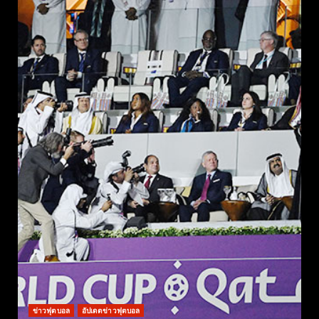
ข่าวฟุตบอล
อัปเดตข่าวฟุตบอล