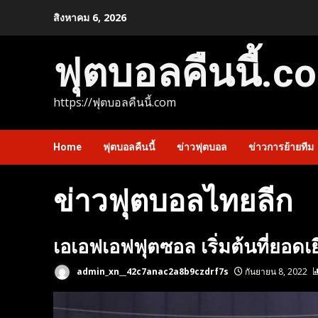
Skip
สิงหาคม 6, 2026
to
content
ฟุตบอลคืนนี้.c
https://ฟุตบอลคืนนี้.com
Home
ฟุตบอลคืนนี้
ข่าวฟุตบอล
ข่าวการย้ายทีม
ข่าวฟุตบอลไทยลีก
เอเอฟเอฟฟุตซอล เริ่มต้นที่ยอดเ
admin_xn__42c7anac2a8b9czdrf7s
กันยายน 8, 2022