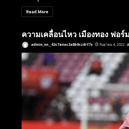
Read More
ความเคลื่อนไหว เมืองทอง ฟอร์ม
admin_xn__42c7anac2a8b9czdrf7s
กันยายน 4, 2022