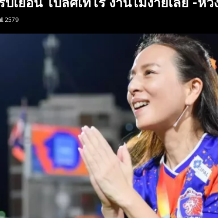
ับเยือน โปลิศเทโร งานไม่ง่ายเลย -ห
2579