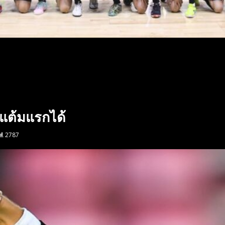
3 แต้มแรกได้
2787