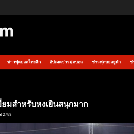
om
ข่าวฟุตบอลไทยลีก
อัปเดตข่าวฟุตบอล
ข่าวฟุตบอลยูฟ่า
ข่
ยี่ยมสําหรับหงเยินสนุกมาก
2798