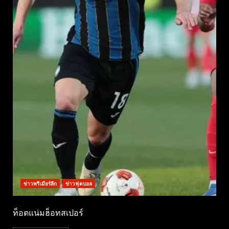
ข่าวพรีเมียร์ลีก
ข่าวฟุตบอล
ท็อตแน่มฮ็อทสเปอร์