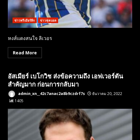
ข่าวพรีเมียร์ลีก
ข่าวฟุตบอล
หงส์แดงสนใจ ลิเวอร
Read More
อัสเมียร์ เบโกวิช ส่งข้อความถึง เอฟเวอร์ตัน
สำคัญมาก ก่อนการกลับมา
admin_xn__42c7anac2a8b9czdrf7s
ธันวาคม 20, 2022
1405