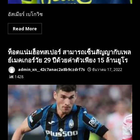
อัสเมียร์ เบโกวิช
Read More
ท็อตแน่มฮ็อทสเปอร์ สามารถเซ็นสัญญากับเพล
ย์เมคเกอร์วัย 29 ปีด้วยค่าตัวเพียง 15 ล้านยูโร
admin_xn__42c7anac2a8b9czdrf7s
ธันวาคม 17, 2022
1428