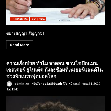
ข่าวพรีเมียร์ลีก
ข่าวฟุตบอล
ขยายสัญญา สัญญาปัจ
Read More
ความเจ็บป่วย ทําไม จาดอน ซานโช่ปีกแมน
เชสเตอร์ ยูไนเต็ด ถึงลงซ้อมที่เนเธอร์แลนด์ใน
ช่วงพักเบรกฟุตบอลโลก
admin_xn__42c7anac2a8b9czdrf7s
พฤศจิกายน 24, 2022
1545