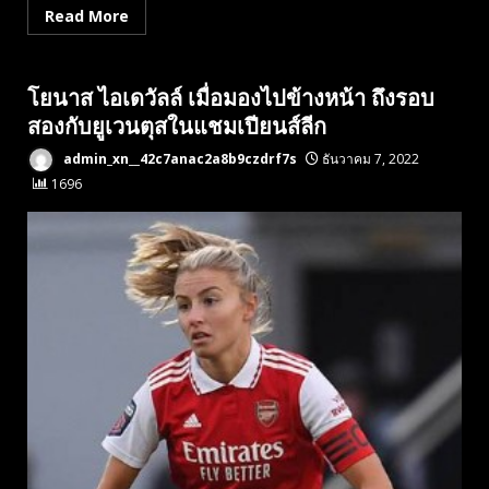
Read More
โยนาส ไอเดวัลล์ เมื่อมองไปข้างหน้า ถึงรอบ
สองกับยูเวนตุสในแชมเปียนส์ลีก
admin_xn__42c7anac2a8b9czdrf7s
ธันวาคม 7, 2022
1696