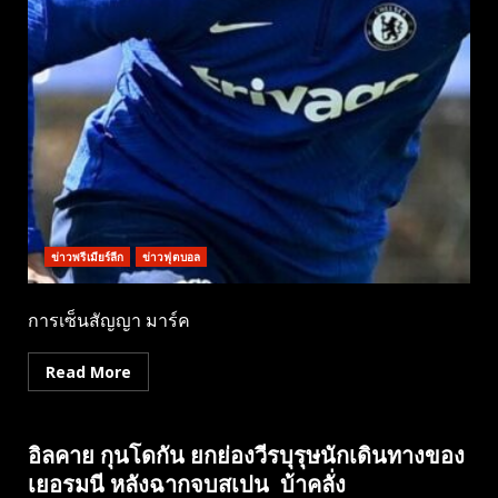
ข่าวพรีเมียร์ลีก
ข่าวฟุตบอล
การเซ็นสัญญา มาร์ค
Read More
อิลคาย กุนโดกัน ยกย่องวีรบุรุษนักเดินทางของ
เยอรมนี หลังฉากจบสเปน บ้าคลั่ง