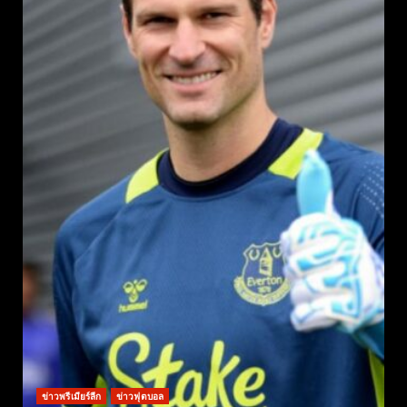
ข่าวพรีเมียร์ลีก
ข่าวฟุตบอล