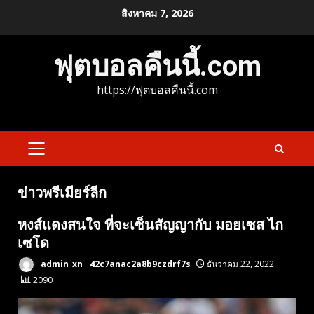
Skip
สิงหาคม 7, 2026
to
content
ฟุตบอลคืนนี้.com
https://ฟุตบอลคืนนี้.com
PRIMARY
MENU
ข่าวพรีเมียร์ลีก
หงส์แดงสนใจ ที่จะเซ็นสัญญากับ มอยเซส ไก
เซโด
admin_xn__42c7anac2a8b9czdrf7s
ธันวาคม 22, 2022
2090