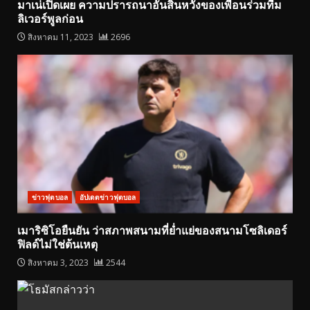
มาเน่เปิดเผย ความปรารถนาอันสิ้นหวังของเพื่อนร่วมทีม
ลิเวอร์พูลก่อน
สิงหาคม 11, 2023
2696
ข่าวฟุตบอล
อัปเดตข่าวฟุตบอล
เมาริซิโอยืนยัน ว่าสภาพสนามที่ย่ำแย่ของสนามโซลิเดอร์
ฟิลด์ไม่ใช่ต้นเหตุ
สิงหาคม 3, 2023
2544