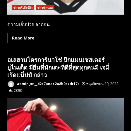
ข่าวพรีเมียร์ลีก
ข่าวฟุตบอล
ความเจ็บป่วย จาดอน
Read More
อเลฮานโดรการ์นาโช่ ปีกแมนเชสเตอร์
ยูไนเต็ด มียีนที่นักเตะที่ดีที่สุดทุกคนมี เจมี่
เร้ดแน็ปป์ กล่าว
admin_xn__42c7anac2a8b9czdrf7s
พฤศจิกายน 20, 2022
2393