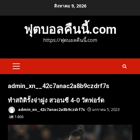
Skip
สิงหาคม 9, 2026
to
content
ฟุตบอลคืนนี้.com
https://ฟุตบอลคืนนี้.com
PRIMARY
MENU
admin_xn__42c7anac2a8b9czdrf7s
ทําสถิติรั้งจ่าฝูง สวอนซี 4-0 วัตฟอร์ด
admin_xn__42c7anac2a8b9czdrf7s
มกราคม 5, 2023
1466