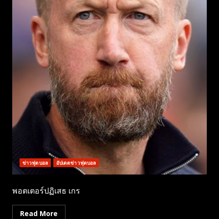
ข่าวฟุตบอล
อัปเดตข่าวฟุตบอล
พอตเตอร์ปฏิเสธ เกร
Read More