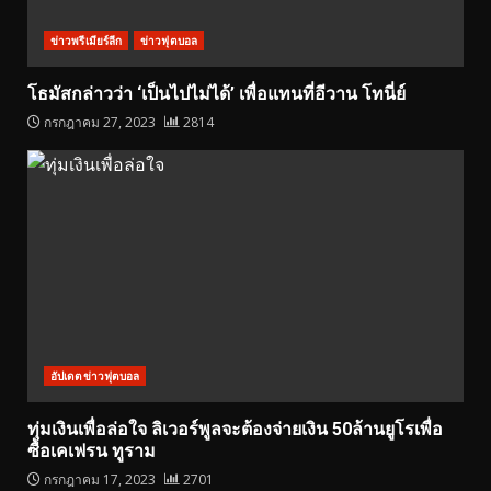
ข่าวพรีเมียร์ลีก
ข่าวฟุตบอล
โธมัสกล่าวว่า ‘เป็นไปไม่ได้’ เพื่อแทนที่อีวาน โทนี่ย์
กรกฎาคม 27, 2023
2814
อัปเดตข่าวฟุตบอล
ทุ่มเงินเพื่อล่อใจ ลิเวอร์พูลจะต้องจ่ายเงิน 50ล้านยูโรเพื่อ
ซื้อเคเฟรน ทูราม
กรกฎาคม 17, 2023
2701