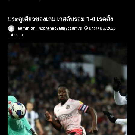
ประตูเดียวของเกม เวสต์บรอม 1-0 เรดดิ้ง
admin_xn__42c7anac2a8b9czdrf7s
มกราคม 3, 2023
1500