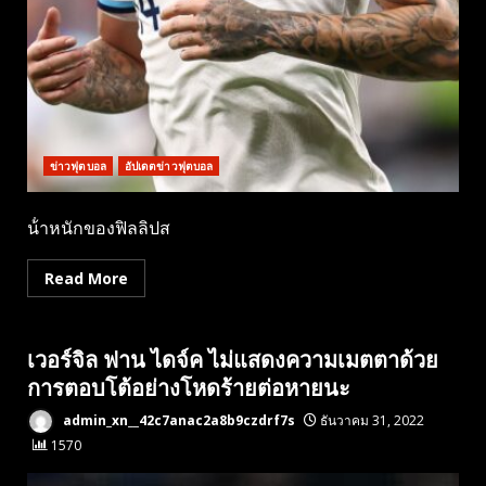
ข่าวฟุตบอล
อัปเดตข่าวฟุตบอล
น้ําหนักของฟิลลิปส
Read More
เวอร์จิล ฟาน ไดจ์ค ไม่แสดงความเมตตาด้วย
การตอบโต้อย่างโหดร้ายต่อหายนะ
admin_xn__42c7anac2a8b9czdrf7s
ธันวาคม 31, 2022
1570