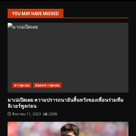
YOU MAY HAVE MISSED
ข่าวฟุตบอล
อัปเดตข่าวฟุตบอล
มาเน่เปิดเผย ความปรารถนาอันสิ้นหวังของเพื่อนร่วมทีม
ลิเวอร์พูลก่อน
สิงหาคม 11, 2023
2698