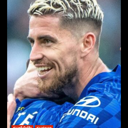
ข่าวพรีเมียร์ลีก
ข่าวฟุตบอล