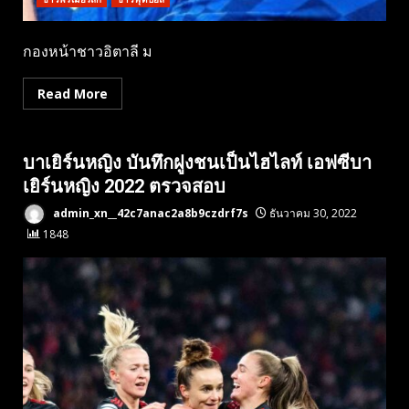
กองหน้าชาวอิตาลี ม
Read More
บาเยิร์นหญิง บันทึกฝูงชนเป็นไฮไลท์ เอฟซีบา
เยิร์นหญิง 2022 ตรวจสอบ
admin_xn__42c7anac2a8b9czdrf7s
ธันวาคม 30, 2022
1848