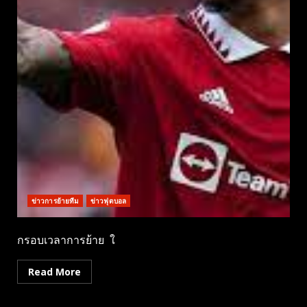
ข่าวการย้ายทีม
ข่าวฟุตบอล
กรอบเวลาการย้าย ใ
Read More