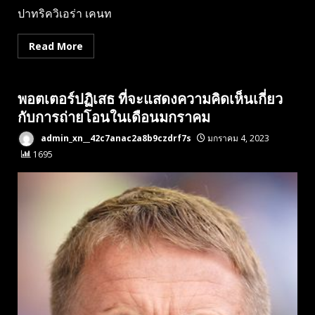
ปาทริควิเอร่า เคนท
Read More
พอตเตอร์ปฏิเสธ ที่จะแสดงความคิดเห็นเกี่ยว
กับการถ่ายโอนในเดือนมกราคม
admin_xn__42c7anac2a8b9czdrf7s
มกราคม 4, 2023
1695