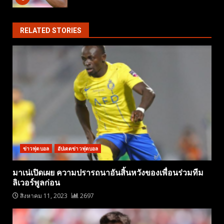
RELATED STORIES
ข่าวฟุตบอล
อัปเดตข่าวฟุตบอล
มาเน่เปิดเผย ความปรารถนาอันสิ้นหวังของเพื่อนร่วมทีม
ลิเวอร์พูลก่อน
สิงหาคม 11, 2023
2697