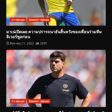
ข่าวฟุตบอล
อัปเดตข่าวฟุตบอล
มาเน่เปิดเผย ความปรารถนาอันสิ้นหวังของเพื่อนร่วมทีม
ลิเวอร์พูลก่อน
สิงหาคม 11, 2023
2697
ข่าวฟุตบอล
อัปเดตข่าวฟุตบอล