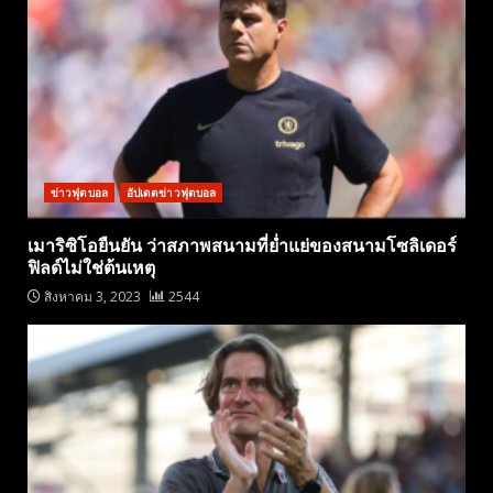
ข่าวฟุตบอล
อัปเดตข่าวฟุตบอล
เมาริซิโอยืนยัน ว่าสภาพสนามที่ย่ำแย่ของสนามโซลิเดอร์
ฟิลด์ไม่ใช่ต้นเหตุ
สิงหาคม 3, 2023
2544