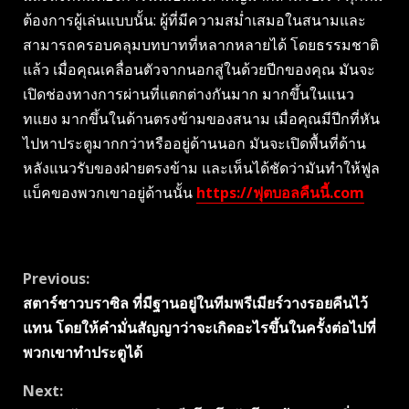
ต้องการผู้เล่นแบบนั้น: ผู้ที่มีความสม่ำเสมอในสนามและ
สามารถครอบคลุมบทบาทที่หลากหลายได้ โดยธรรมชาติ
แล้ว เมื่อคุณเคลื่อนตัวจากนอกสู่ในด้วยปีกของคุณ มันจะ
เปิดช่องทางการผ่านที่แตกต่างกันมาก มากขึ้นในแนว
ทแยง มากขึ้นในด้านตรงข้ามของสนาม เมื่อคุณมีปีกที่หัน
ไปหาประตูมากกว่าหรืออยู่ด้านนอก มันจะเปิดพื้นที่ด้าน
หลังแนวรับของฝ่ายตรงข้าม และเห็นได้ชัดว่ามันทำให้ฟูล
แบ็คของพวกเขาอยู่ด้านนั้น
https://ฟุตบอลคืนนี้.com
Continue
Previous:
สตาร์ชาวบราซิล ที่มีฐานอยู่ในทีมพรีเมียร์วางรอยคีนไว้
Reading
แทน โดยให้คำมั่นสัญญาว่าจะเกิดอะไรขึ้นในครั้งต่อไปที่
พวกเขาทำประตูได้
Next: