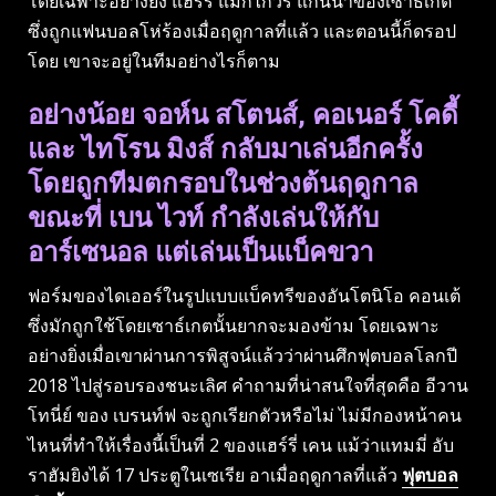
โดยเฉพาะอย่างยิ่ง แฮร์รี่ แม็กไกวร์ แกนนำของเซาธ์เกต
ซึ่งถูกแฟนบอลโห่ร้องเมื่อฤดูกาลที่แล้ว และตอนนี้ก็ดรอป
โดย เขาจะอยู่ในทีมอย่างไรก็ตาม
อย่างน้อย จอห์น สโตนส์, คอเนอร์ โคดี้
และ ไทโรน มิงส์ กลับมาเล่นอีกครั้ง
โดยถูกทีมตกรอบในช่วงต้นฤดูกาล
ขณะที่ เบน ไวท์ กำลังเล่นให้กับ
อาร์เซนอล แต่เล่นเป็นแบ็คขวา
ฟอร์มของไดเออร์ในรูปแบบแบ็คทรีของอันโตนิโอ คอนเต้
ซึ่งมักถูกใช้โดยเซาธ์เกตนั้นยากจะมองข้าม โดยเฉพาะ
อย่างยิ่งเมื่อเขาผ่านการพิสูจน์แล้วว่าผ่านศึกฟุตบอลโลกปี
2018 ไปสู่รอบรองชนะเลิศ คำถามที่น่าสนใจที่สุดคือ อีวาน
โทนี่ย์ ของ เบรนท์ฟ จะถูกเรียกตัวหรือไม่ ไม่มีกองหน้าคน
ไหนที่ทำให้เรื่องนี้เป็นที่ 2 ของแฮร์รี่ เคน แม้ว่าแทมมี่ อับ
ราฮัมยิงได้ 17 ประตูในเซเรีย อาเมื่อฤดูกาลที่แล้ว
ฟุตบอล