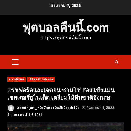
Skip
สิงหาคม 7, 2026
to
content
ฟุตบอลคืนนี้.com
https://ฟุตบอลคืนนี้.com
PRIMARY
MENU
ข่าวฟุตบอล
อัปเดตข่าวฟุตบอล
แรชฟอร์ดและเจดอน ซานโช่ สองแข้งแมน
เชสเตอร์ยูไนเต็ด เตรียมให้ทีมชาติอังกฤษ
admin_xn__42c7anac2a8b9czdrf7s
กันยายน 11, 2022
1 min read
1475