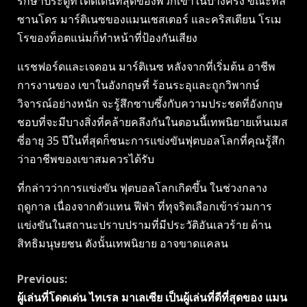
รักษาประตูที่โดดเด่นที่สุดของพวกเขาในบางครั้ง ขณะที่ลิ
ซานโดร มาร์ติเนซของแมนเชสเตอร์ และคริสเตียน โรเม
โรของท็อตแน่มก็ทำหน้าที่ป้องกันเสียง
แรชฟอร์ดและเจดอน มาร์ติเนซ หลังจากที่เริ่มต้น อาชีพ
การงานของ เขาในอังกฤษที่ ร้อนระอุและถูกวิพากษ์
วิจารณ์อย่างหนัก จะรู้สึกซาบซึ้งกับความประชดที่อังกฤษ
ชอบที่จะมีบางสิ่งที่คล้ายคลึงกันในตอนนี้เทพนิยายเห็นเมส
ซี่อายุ 35 ปีในที่สุดก็ชนะการแข่งขันฟุตบอลโลกที่คุณรู้สึก
ว่าอาชีพของเขาสมควรได้รับ
ที่กล่าวว่าการแข่งขัน ฟุตบอลโลกเกิดขึ้น ในช่วงกลาง
ฤดูกาล เนื่องจากตัวแทน ฟีฟ่า ที่ทุจริตเลือกเข้าร่วมการ
แข่งขันในสถานะปราบปรามที่มีประวัติอันเลวร้าย ด้าน
สิทธิมนุษยชน ดังนั้นเทพนิยาย อาจขาดแคลน
Continue
Previous:
ผู้เล่นที่โดดเด่น ไทเรล มาเลเซีย เป็นผู้เล่นที่ดีที่สุดของ แมน