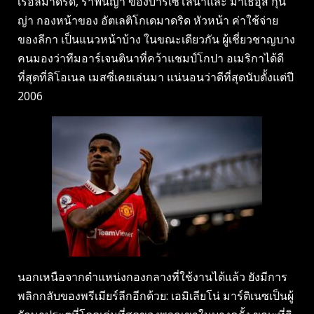
เรอัลมาดริด, ราฟินญ่า ของบาร์เซโลนาและ มาเธอุส กุน
ญ่า กองหน้าของ อัตเลติโกเดมาดริด หัวหน้า ค่าใช้จ่าย
ของลีกา เป็นแนวหน้าบ้าง ในขณะเดียวกัน ผู้เชี่ยวชาญบาง
คนมองว่าทีมอาร์เจนตินาที่คว้าแชมป์โกปา อเมริกาได้ดี
ที่สุดที่ลิโอเนล เมสซี่เคยเล่นมา แน่นอนว่าดีที่สุดนับตั้งแต่ปี
2006
นอกเหนือจากตำแหน่งกองกลางที่ใช้งานได้แล้ว ยังมีการ
พลิกกลับของพรีเมียร์ลีกอีกด้วย: เอมิเลียโน่ มาร์ติเนซเป็นผู้