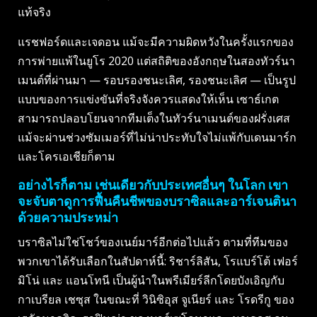
แท้จริง
แรชฟอร์ดและเจดอน แม้จะมีความผิดหวังในครั้งแรกของ
การพ่ายแพ้ในยูโร 2020 แต่สถิติของอังกฤษในสองทัวร์นา
เมนต์ที่ผ่านมา — รอบรองชนะเลิศ, รองชนะเลิศ — เป็นรูป
แบบของการแข่งขันที่จริงจังควรแสดงให้เห็น เซาธ์เกต
สามารถปลอบโยนจากทีมเต็งในทัวร์นาเมนต์ของฝรั่งเศส
แม้จะผ่านช่วงซัมเมอร์ที่ไม่น่าประทับใจไม่แพ้กับเดนมาร์ก
และโครเอเชียก็ตาม
อย่างไรก็ตาม เช่นเดียวกับประเทศอื่นๆ ในโลก เขา
จะจับตาดูการฟื้นคืนชีพของบราซิลและอาร์เจนตินา
ด้วยความประหม่า
บราซิลไม่ใช่โชว์ของเนย์มาร์อีกต่อไปแล้ว ตามที่ทีมของ
พวกเขาได้รับเลือกในสัปดาห์นี้: ริชาร์ลิสัน, โรแบร์โต้ เฟอร์
มิโน่ และ แอนโทนี เป็นผู้นำในพรีเมียร์ลีกโดยบังเอิญกับ
กาเบรียล เชซุส ในขณะที่ วินิซิอุส จูเนียร์ และ โรดรีกู ของ