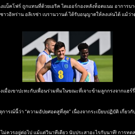
แบ็คโฟร์ ถูกแทนที่ด้วยเอริค ไดเออร์กองหลังท็อตแนม อาการบาดเจ
ระตูชาวอิหร่าน อลิเรซ่า เบรานวานด์ ได้รับอนุญาตให้ลงเล่นได้ แม้
งเมื่อเขาปะทะกับเพื่อนร่วมทีมในขณะที่เจาะข้ามลูกกรงจากแฮร์รี
ุการณ์นี้ว่า “ความอัปยศอดสูที่สุด” เนื่องจากระเบียบปฏิบัติ เกี่ย
– ไม่ควรอยู่ต่อไป แม้แต่วินาทีเดียว นับประสาอะไรกับนาที! ก