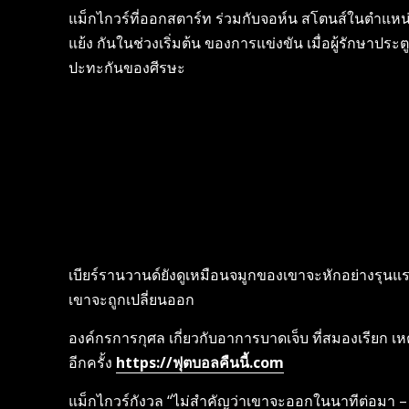
แม็กไกวร์ที่ออกสตาร์ท ร่วมกับจอห์น สโตนส์ในตำแหน่ง
แย้ง กันในช่วงเริ่มต้น ของการแข่งขัน เมื่อผู้รักษาป
ปะทะกันของศีรษะ
เบียร์รานวานด์ยังดูเหมือนจมูกของเขาจะหักอย่างรุนแร
เขาจะถูกเปลี่ยนออก
องค์กรการกุศล เกี่ยวกับอาการบาดเจ็บ ที่สมองเรียก เหต
อีกครั้ง
https://ฟุตบอลคืนนี้.com
แม็กไกวร์กังวล “ไม่สำคัญว่าเขาจะออกในนาทีต่อมา 