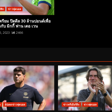
์ลีก
ข่าวฟุตบอล
รียม ปิดดีล 30 ล้านปอนด์เพื่อ
กับ มิกกี้ ฟาน เดอ เวน
5, 2023
2466
ล
อัปเดตข่าวฟุตบอล
ข่าวพรีเมียร์ลีก
ข่าวฟุตบอล