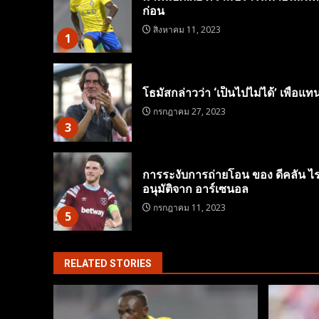
ก่อน
สิงหาคม 11, 2023
1
โธมัสกล่าวว่า ‘เป็นไปไม่ได้’ เพื่อแทนท
กรกฎาคม 27, 2023
3
การระงับการถ่ายโอน ของ ดีคลัน ไ
อนุมัติจาก อาร์เซนอล
กรกฎาคม 11, 2023
5
RELATED STORIES