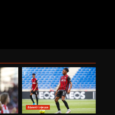
อัปเดตข่าวฟุตบอล