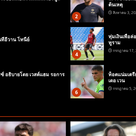
ต้นเหตุ
สิงหาคม 3, 20
2
ทุ่มเงินเพื่อ
ี่อีวาน โทนี่ย์
ทูราม
กรกฎาคม 17, 
4
รซ์ อธิบายโดย เวสต์แฮม รอการ
ท็อตแน่มเตรี
เดอ เวน
กรกฎาคม 5, 2
6