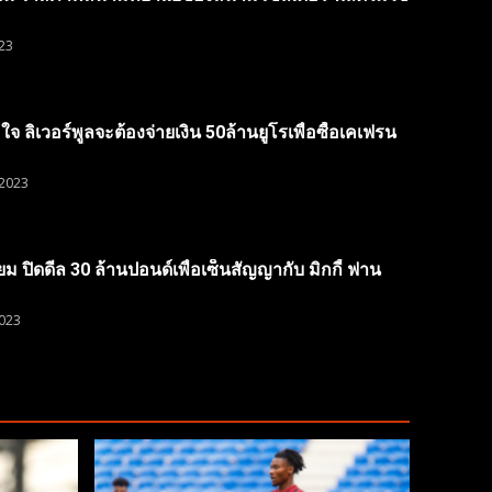
23
ล่อใจ ลิเวอร์พูลจะต้องจ่ายเงิน 50ล้านยูโรเพื่อซื้อเคเฟรน
2023
ยม ปิดดีล 30 ล้านปอนด์เพื่อเซ็นสัญญากับ มิกกี้ ฟาน
023