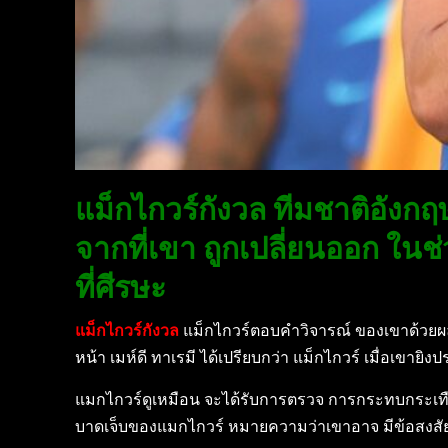
แม็กไกวร์กังวล ทีมชาติอังกฤ
จากที่เขา ถูกเปลี่ยนออก ในช
ที่ศีรษะ
แม็กไกวร์กังวล
แม็กไกวร์ตอบคำวิจารณ์ ของเขาด้วยผลงา
หน้า เมห์ดี ทาเรมี ได้เปรียบกว่า แม็กไกวร์ เมื่อเขาย
แมกไกวร์ดูเหมือน จะได้รับการตรวจ การกระทบกระเทือ
บาดเจ็บของแมกไกวร์ หมายความว่าเขาอาจ มีข้อสงสัยใน