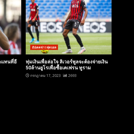
อัปเดตข่าวฟุตบอล
อแทนที่อี
ทุ่มเงินเพื่อล่อใจ ลิเวอร์พูลจะต้องจ่ายเงิน
50ล้านยูโรเพื่อซื้อเคเฟรน ทูราม
กรกฎาคม 17, 2023
2693