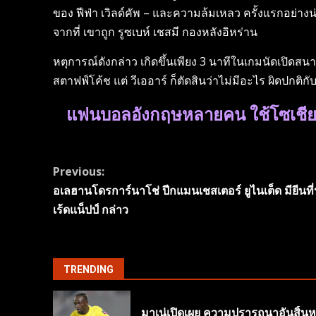
ของ ฟีฟ่า เวิลด์คัพ – และความล้มเหลว ครั้งแรกอย่างน่
จากที่ เขาถูก รูซเบห์ เชสมี กองหลังอิหร่าน
หตุการณ์ดังกล่าว เกิดขึ้นเพียง 3 นาทีในเกมนัดเปิดส
สตาฟฟ์โค้ช แต่ วีเออาร์ ก็ตัดสินว่าไม่มีอะไร ผิดปกติ
แฟนบอลอังกฤษหลายคน ใช้โซเชียลมีเดี
Continue
Previous:
อเลฮานโดรการ์นาโช่ ปีกแมนเชสเตอร์ ยูไนเต็ด มียีนที่นัก
Reading
เร้ดแน็ปป์ กล่าว
TRENDING
มาเน่เปิดเผย ความปรารถนาอันสิ้นหว