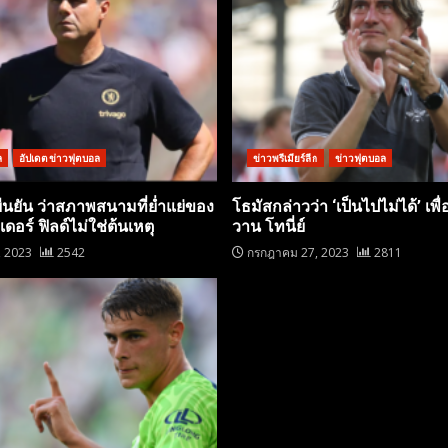
ล
อัปเดตข่าวฟุตบอล
ข่าวพรีเมียร์ลีก
ข่าวฟุตบอล
ยืนยัน ว่าสภาพสนามที่ย่ำแย่ของ
โธมัสกล่าวว่า ‘เป็นไปไม่ได้’ เพื่
อร์ ฟิลด์ไม่ใช่ต้นเหตุ
วาน โทนี่ย์
, 2023
2542
กรกฎาคม 27, 2023
2811