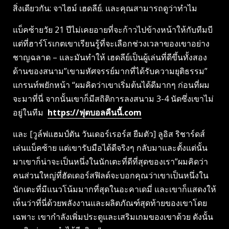
สิ่งเดียวกัน: จาไฮม์ เฮดลีย์. และคุณสามารถดูว่าทําไม
แบ็คซ้ายวัย 21 ปีไม่เคยอายที่จะก้าวไปข้างหน้าให้กับทีมบี
แต่ที่ฮาร์โรเกตเขาเรียนรู้ที่จะเลือกช่วงเวลาของเขาอย่าง
ชาญฉลาด – และมันทําให้ เฮดลีย์เป็นผู้เล่นที่ดีขึ้นทั้งสอง
ด้านของสนาม”เขามหัศจรรย์มากที่ได้รับความยุติธรรม”
แกรนท์พยักหน้า “ผมคิดว่าเขาเริ่มต้นได้ดีมากๆ ก่อนที่ผม
จะมาที่นี่ จากนั้นเขาก็มีสถิติการลงสนาม 3-4 นัดซึ่งเขาไม่
อยู่ในทีม
https://ฟุตบอลคืนนี้.com
และ [วูล์ฟแฮมป์ตัน วันเดอร์เรอร์ส ยืมตัว] ลูอิส ริชาร์ดส์
เล่นแบ็คซ้าย แต่เขารับมือได้ดีจริงๆ กลับมาและตั้งแต่นั้น
มาเขาก็น่าจะเป็นหนึ่งในนักเตะที่ดีที่สุดของเรา”ผมคิดว่า
คนส่วนใหญ่ที่ฮัดเดอร์สฟิลด์จะบอกคุณว่าเขาเป็นหนึ่งใน
นักเตะที่มีแนวโน้มมากที่สุดในอะคาเดมี่ และเขาก็แสดงให้
เห็นว่าที่นี่ด้วยพลังงานและผลิตภัณฑ์สุดท้ายของเขาโดย
เฉพาะ เขากําลังเพิ่มประตูและเสริมเกมของเขาด้วย ดังนั้น