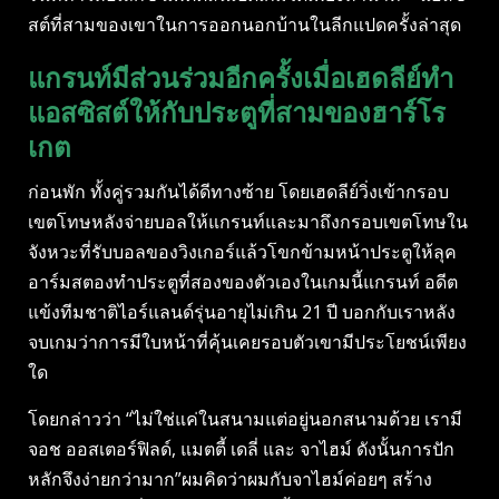
สต์ที่สามของเขาในการออกนอกบ้านในลีกแปดครั้งล่าสุด
แกรนท์มีส่วนร่วมอีกครั้งเมื่อเฮดลีย์ทํา
แอสซิสต์ให้กับประตูที่สามของฮาร์โร
เกต
ก่อนพัก ทั้งคู่รวมกันได้ดีทางซ้าย โดยเฮดลีย์วิ่งเข้ากรอบ
เขตโทษหลังจ่ายบอลให้แกรนท์และมาถึงกรอบเขตโทษใน
จังหวะที่รับบอลของวิงเกอร์แล้วโขกข้ามหน้าประตูให้ลุค
อาร์มสตองทําประตูที่สองของตัวเองในเกมนี้แกรนท์ อดีต
แข้งทีมชาติไอร์แลนด์รุ่นอายุไม่เกิน 21 ปี บอกกับเราหลัง
จบเกมว่าการมีใบหน้าที่คุ้นเคยรอบตัวเขามีประโยชน์เพียง
ใด
โดยกล่าวว่า “ไม่ใช่แค่ในสนามแต่อยู่นอกสนามด้วย เรามี
จอช ออสเตอร์ฟิลด์, แมตตี้ เดลี่ และ จาไฮม์ ดังนั้นการปัก
หลักจึงง่ายกว่ามาก”ผมคิดว่าผมกับจาไฮม์ค่อยๆ สร้าง