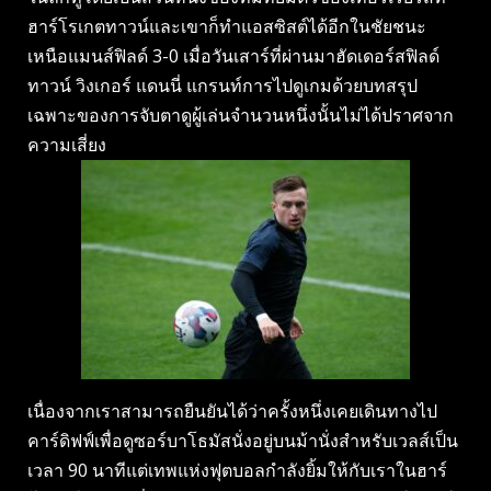
ฮาร์โรเกตทาวน์และเขาก็ทําแอสซิสต์ได้อีกในชัยชนะ
เหนือแมนส์ฟิลด์ 3-0 เมื่อวันเสาร์ที่ผ่านมาฮัดเดอร์สฟิลด์
ทาวน์ วิงเกอร์ แดนนี่ แกรนท์การไปดูเกมด้วยบทสรุป
เฉพาะของการจับตาดูผู้เล่นจํานวนหนึ่งนั้นไม่ได้ปราศจาก
ความเสี่ยง
เนื่องจากเราสามารถยืนยันได้ว่าครั้งหนึ่งเคยเดินทางไป
คาร์ดิฟฟ์เพื่อดูซอร์บาโธมัสนั่งอยู่บนม้านั่งสําหรับเวลส์เป็น
เวลา 90 นาทีแต่เทพแห่งฟุตบอลกําลังยิ้มให้กับเราในฮาร์