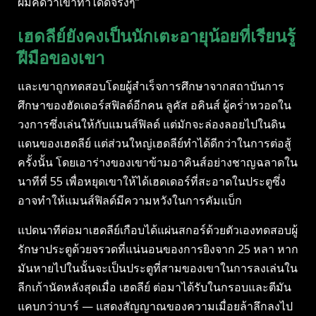
ผมคิดว่าเขาทําได้ดีจริงๆ”
เฮดลีย์ยังคงเป็นนักเตะอายุน้อยที่เรียนรู้
ฝีมือของเขา
และเขาถูกทดสอบโดยผู้สําเร็จการศึกษาจากสถาบันการ
ศึกษาของฮัดเดอร์สฟิลด์อีกคน ลูคัส อคินส์ ผู้คร่ําหวอดใน
วงการซึ่งเล่นให้กับแมนส์ฟิลด์ แต่มักจะล่องลอยไปในดิน
แดนของเฮดลีย์ แต่ส่วนใหญ่เฮดลีย์ทําได้ดีกว่าในการต่อสู้
ครั้งนั้น โดยเอาร่างของเขาข้ามอาคินส์อย่างชาญฉลาดใน
นาทีที่ 55 เพื่อหยุดเขาให้ได้เฮดเดอร์ที่สะอาดในประตูซึ่ง
อาจทําให้แมนส์ฟิลด์มีความหวังในการคัมแบ็ก
แปดนาทีต่อมาเฮดลีย์เกือบได้แผ่นสกอร์ด้วยตัวเองทดสอบผู้
รักษาประตูด้วยจรวดที่แน่นอนของการยิงจาก 25 หลา หาก
มันหายไปในนั้นจะเป็นประตูที่สามของเขาในการลงเล่นใน
ลีกเก้านัดหลังสุดเมื่อ เฮดลีย์ ต่อมาได้รับในกรอบและตีมัน
แคบกว่าบาร์ — แสดงสัญญาณของความเมื่อยล้าลึกลงไป