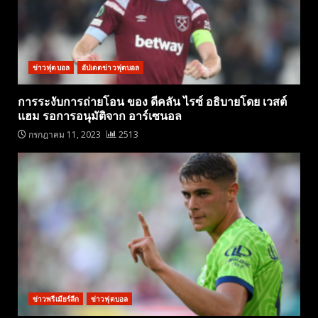
ข่าวฟุตบอล
อัปเดตข่าวฟุตบอล
การระงับการถ่ายโอน ของ ดีคลัน ไรซ์ อธิบายโดย เวสต์
แฮม รอการอนุมัติจาก อาร์เซนอล
กรกฎาคม 11, 2023
2513
ข่าวพรีเมียร์ลีก
ข่าวฟุตบอล