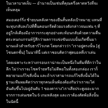
ในเวลาบาดเจ็บ — อํานาจเป็นเช่นที่คุณครึ่งคาดหวังที่จะ
เห็นหลุม
สมอเดอร์ริ่ง ซ้ายบนหลังคาของยืนสั้นหลังเป้าหมาย; แทนที่
จะทุบกลับลงไปที่พื้นคอนกรีตด้วยแรงดังกล่าวจนแฟน ๆ ที่
อยู่ใกล้เคียงมีอาการกระตุกอย่างสะท้อนกลับด้วยความตื่น
ตระหนกแกรนท์รู้สึกว่าผลการแข่งขันแบบนั้นเกิดขึ้นมา
นานแล้วสําหรับฮาร์โรเกต โดยกล่าวว่า “เราอยู่ตรงนั้น [สู่
โซนตกชั้น] ในนาทีนี้ แต่เราชอบคิดว่าฟุตบอลที่เราเล่น
โดยเฉพาะระหว่างกรอบเราน่าจะเป็นหนึ่งในทีมที่ดีกว่าใน
ลีก ไม่ว่าเราจะโชคร้ายหรือไม่ดีพอในทั้งสองกล่อง เราก็
พยายามแก้ไขสิ่งนั้น และถ้าเราสามารถแก้ไขสิ่งนั้นได้ใน
ฐานะทีมผมคิดว่าเราทุกคนเห็นพ้องต้องกันว่าเราจะไต่
อันดับขึ้นไปอยู่อันดับ 1 ของตาราง”เราเสียประตูเยอะมาก
จากการเล่นเซตใน 6 เกมหลังสุด และเราต้องตัดพ้อสิ่งนั้น
ในนัดนี้