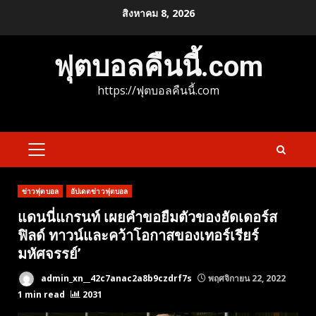
Skip
สิงหาคม 8, 2026
to
content
ฟุตบอลคืนนี้.com
https://ฟุตบอลคืนนี้.com
PRIMARY
MENU
ข่าวฟุตบอล
อัปเดตข่าวฟุตบอล
แดนนี่แกรนท์ เผยคําขอยืมตัวของฮัดเดอร์ส
ฟิลด์ ทาวน์และคว้าโอกาสของเทอร์เรียร์
มหัศจรรย์’
admin_xn__42c7anac2a8b9czdrf7s
พฤศจิกายน 22, 2022
1 min read
2031