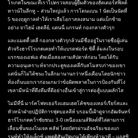
โรเกตในขณะที่เราไปตรวจสอบผู้ยืมตัวของฮัดเดอร์สฟิลด์
ทาวน์ในลีกทู – ส่วนใหญ่แล้ว การโดนแบน 1 นัดเป็นนัดที่
5 ของฤดูกาลทําให้เราเสียโอกาสลงสนาม แต่แบ็กซ้าย
อย่าง จาไฮม์ เฮดลีย์, แดนนี่ แกรนท์ กองกลางตัวรุก
และแมตตี้ เดลี่ กองกลางตัวรุกล้วนมีชื่ออยู่ในรายชื่อผู้เล่น
ตัวจริงฮาร์โรเกตเคยทําให้แบรดฟอร์ด ซิตี้ ล้มลงในรอบ
แรกของเอฟเอ คัพเมื่อสองสามสัปดาห์ก่อน โดยได้รับ
ความอนุเคราะห์จากประตูของเดลี่กับสโมสรเก่าของเขา
แต่นั่นก็ไม่ได้ชนะในลีกมานานกว่าหนึ่งเดือนโดยนักข่าว
ท้องถิ่นบอกเราก่อนเกมว่าข้อผิดพลาดในการป้องกันที่โง่
เขลามีหน้าที่ดึงทีมที่ดีอย่างอื่นเข้าสู่การต่อสู้แบบผลักไส
ไม่มีที่นี่ มาร์คโฟทเธอริงแฮมเฮดโค้ชของเทอร์เรียร์สและ
หัวหน้าฝ่ายปฏิบัติการฟุตบอลลีห์ บรอมบี้เฝ้าดูจากอัฒจันทร์
ฮาร์โรเกตคว้าชัยชนะ 3-0 เหนือแมนส์ฟิลด์ที่ไล่ตามการ
เลื่อนชั้นของไนเจล คลัฟ โดยบัตรผ่านอัจฉริยะของแก
รนท์ทําให้อเล็กซ์ แพตติสันเปิดเกมได้เพียงห้านาที – แอสซิ