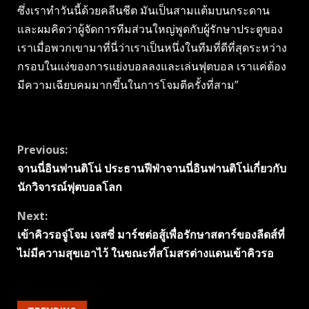
ซึ่งเราทําวันนี้ด้วยคลีนชีต มันเป็นสามแต้มบนกระดาน
และผมคิดว่าผู้จัดการทีมส่วนใหญ่พูดกับผู้รักษาประตูของ
เราเมื่อพวกเขามาที่นี่ว่าเราเป็นหนึ่งในทีมที่ดีที่สุดระหว่าง
กรอบในแง่ของการแย่งบอลลงและเล่นฟุตบอล เราแค่ต้อง
มีความเฉียบคมมากขึ้นในการโจมตีครั้งที่สาม”
Continue
Previous:
จานนี่อินฟานติโน่ ประธานฟีฟ่าจานนี่อินฟานติโน่เกี่ยวกับ
Reading
นักวิจารณ์ฟุตบอลโลก
Next:
เข้าคิวรอจู่โจม เจสซี่ มาร์ชต่อสู้เพื่อรักษาสตาร์ของลีดส์ที่
ไม่มีความสุขเอาไว้ ในขณะที่สโมสรต่างแดนเข้าคิวรอ