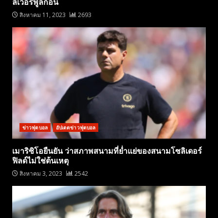
ลิเวอร์พูลก่อน
สิงหาคม 11, 2023
2693
ข่าวฟุตบอล
อัปเดตข่าวฟุตบอล
เมาริซิโอยืนยัน ว่าสภาพสนามที่ย่ำแย่ของสนามโซลิเดอร์
ฟิลด์ไม่ใช่ต้นเหตุ
สิงหาคม 3, 2023
2542