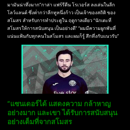
มามันน่าทึ่งมาก”กาล่า แฟร์รีดีน โรเวอร์ส ลงเล่นในลีก
โลว์แลนด์ ซึ่งต่ํากว่าลีกทูหนึ่งก้าว เป็นเจ้าของสถิติ ของ
สโมสร สําหรับการทําประตูใน ฤดูกาลเดียว “นักเตะที่
สโมสรให้การสนับสนุน เป็นอย่างดี” “ผมมีความผูกพันที่
แน่นแฟ้นกับทุกคนในสโมสร และผมก็รู้ สึกทึ่งกับแนวรับ”
“แซนเดอร์ได้ แสดงความ กล้าหาญ
อย่างมาก และเขา ได้รับการสนับสนุน
อย่างเต็มที่จากสโมสร