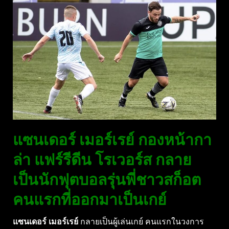
แซนเดอร์ เมอร์เรย์ กองหน้ากา
ล่า แฟร์รีดีน โรเวอร์ส กลาย
เป็นนักฟุตบอลรุ่นพี่ชาวสก็อต
คนแรกที่ออกมาเป็นเกย์
แซนเดอร์ เมอร์เรย์
กลายเป็นผู้เล่นเกย์ คนแรกในวงการ