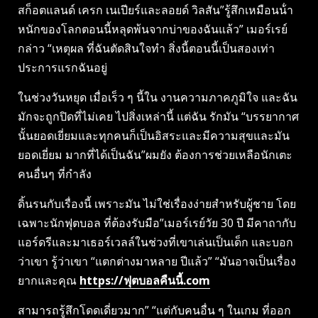
สก็อตแลนด์ เครก เนเปียร์และลอยด์ วิลสัน”รู้สึกเหมือนน้ํา
หนักของโลกตอนนี้หลุดพ้นจากบ่าของฉันแล้ว” เมอร์เรย์
กล่าว “เหตุผล ที่ฉันตัดสินใจทํา สิ่งนี้ตอนนี้เป็นสองเท่า
ประการแรกฉันอยู่
ในช่วงวันหยุด เมื่อเร็ว ๆ นี้ใน งานความภาคภูมิใจ และฉัน
มักจะถูกปิดที่ไม่เคย ไปสิ่งเหล่านี้ แต่ฉัน รักมัน “บรรยากาศ
นั้นยอดเยี่ยมและทุกคนก็เป็นอิสระและมีความสุขและมัน
ยอดเยี่ยม มากที่ได้เป็นฉัน”ผมยัง ต้องการช่วยเหลือนักเตะ
คนอื่นๆ ที่กําลัง
ดิ้นรนกับเรื่องนี้ เพราะมัน ไม่ใช่เรื่องง่ายสําหรับผู้ชาย โดย
เฉพาะนักฟุตบอล ที่ต้องรับมือ”เมอร์เรย์วัย 30 ปี มีคาถากับ
แอร์ดรีและมาเธอร์เวลล์ในช่วงที่เขาเล่นเป็นเด็ก และบอก
ว่าเขา รู้ว่าเขา “แตกต่างมาหลาย ปีแล้ว” “มันอาจเป็นเรื่อง
ยากและคุณ
https://ฟุตบอลคืนนี้.com
สามารถรู้สึกโดดเดี่ยวมาก” “แต่กับคนอื่น ๆ ในเกม ที่ออก