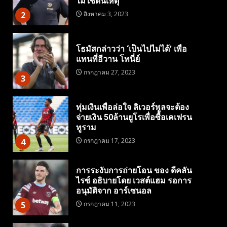
ไม่ใช่ต้นเหตุ
2
สิงหาคม 3, 2023
โธมัสกล่าวว่า ‘เป็นไปไม่ได้’ เพื่อ
แทนที่อีวาน โทนี่ย์
กรกฎาคม 27, 2023
3
ทุ่มเงินเพื่อล่อใจ ลิเวอร์พูลจะต้อง
จ่ายเงิน 50ล้านยูโรเพื่อซื้อเคเฟรน
ทูราม
4
กรกฎาคม 17, 2023
การระงับการถ่ายโอน ของ ดีคลัน
ไรซ์ อธิบายโดย เวสต์แฮม รอการ
อนุมัติจาก อาร์เซนอล
5
กรกฎาคม 11, 2023