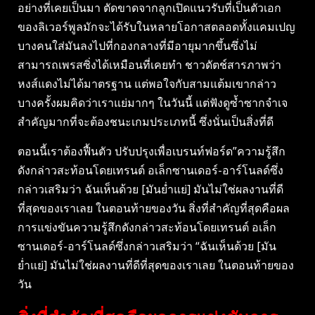
อย่างที่เคยเป็นมา ตัดขาดจากลูกเปิดแนวรับที่เป็นตัวเอก
ของลิเวอร์พูลมักจะได้รับในหลายโอกาสตลอดทั้งแคมเปญ
บางคนใส่มันลงไปที่กองกลางที่มีอายุมากขึ้นซึ่งไม่
สามารถเพรสซิ่งได้เหมือนที่เคยทำ ชาวดัตช์สารภาพว่า
หงส์แดงไม่ได้มาตรฐาน แต่พอใจกับสามแต้มเขากล่าว
บางครั้งผมคิดว่าเราแย่มากๆ ในวันนี้ แต่ฟังดูซ้ำซากจำเจ
สำคัญมากที่จะต้องชนะเกมประเภทนี้ ซึ่งนั่นเป็นสิ่งที่ดี
ตอนนี้เราต้องฟื้นตัว ปรับปรุงเพื่อเบรนท์ฟอร์ด”ความรู้สึก
ดังกล่าวสะท้อนโดยเทรนต์ อเล็กซานเดอร์-อาร์โนลด์ซึ่ง
กล่าวเสริมว่า ฉันเห็นด้วย [มันย่ำแย่] มันไม่ใช่ผลงานที่ดี
ที่สุดของเราเลย ในตอนท้ายของวัน สิ่งที่สำคัญที่สุดคือผล
การแข่งขันความรู้สึกดังกล่าวสะท้อนโดยเทรนต์ อเล็ก
ซานเดอร์-อาร์โนลด์ซึ่งกล่าวเสริมว่า “ฉันเห็นด้วย [มัน
ย่ำแย่] มันไม่ใช่ผลงานที่ดีที่สุดของเราเลย ในตอนท้ายของ
วัน