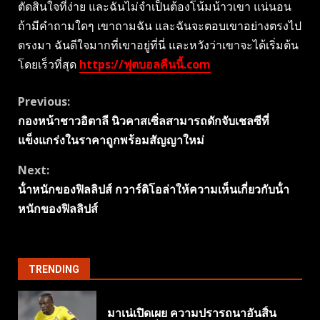
ตัดสินใจที่ง่าย และฉันไม่จำเป็นต้องโน้มน้าวเขา แน่นอน
ถ้ามีคำถามใดๆ เขาถามฉัน และฉันจะตอบเขาอย่างตรงไป
ตรงมา ฉันดีใจมากที่เขาอยู่ที่นี่ และหวังว่าเขาจะได้เริ่มต้น
โดยเร็วที่สุด
https://ฟุตบอลคืนนี้.com
Continue
Previous:
กองหน้าชาวอิตาลี นิวคาสเซิ่ลสามารถดักจับเชลซีที่
Reading
แข็งแกร่งในราคาถูกพร้อมสัญญาใหม่
Next:
น้ําหนักของฟิลลิปส์ กวาร์ดิโอล่าให้ความเห็นเกี่ยวกับน้ํา
หนักของฟิลลิปส์
TRENDING
มาเน่เปิดเผย ความปรารถนาอันสิ้น