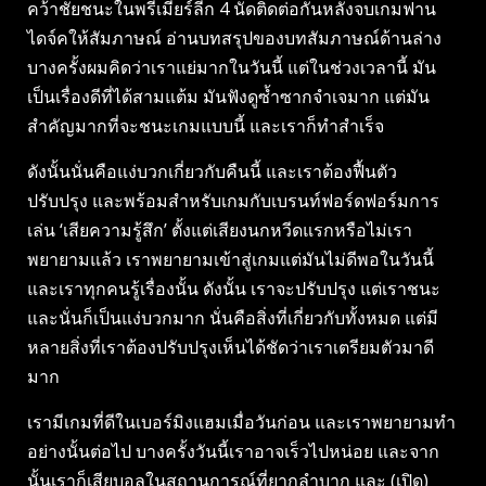
คว้าชัยชนะในพรีเมียร์ลีก 4 นัดติดต่อกันหลังจบเกมฟาน
ไดจ์คให้สัมภาษณ์ อ่านบทสรุปของบทสัมภาษณ์ด้านล่าง
บางครั้งผมคิดว่าเราแย่มากในวันนี้ แต่ในช่วงเวลานี้ มัน
เป็นเรื่องดีที่ได้สามแต้ม มันฟังดูซ้ำซากจำเจมาก แต่มัน
สำคัญมากที่จะชนะเกมแบบนี้ และเราก็ทำสำเร็จ
ดังนั้นนั่นคือแง่บวกเกี่ยวกับคืนนี้ และเราต้องฟื้นตัว
ปรับปรุง และพร้อมสำหรับเกมกับเบรนท์ฟอร์ดฟอร์มการ
เล่น ‘เสียความรู้สึก’ ตั้งแต่เสียงนกหวีดแรกหรือไม่เรา
พยายามแล้ว เราพยายามเข้าสู่เกมแต่มันไม่ดีพอในวันนี้
และเราทุกคนรู้เรื่องนั้น ดังนั้น เราจะปรับปรุง แต่เราชนะ
และนั่นก็เป็นแง่บวกมาก นั่นคือสิ่งที่เกี่ยวกับทั้งหมด แต่มี
หลายสิ่งที่เราต้องปรับปรุงเห็นได้ชัดว่าเราเตรียมตัวมาดี
มาก
เรามีเกมที่ดีในเบอร์มิงแฮมเมื่อวันก่อน และเราพยายามทำ
อย่างนั้นต่อไป บางครั้งวันนี้เราอาจเร็วไปหน่อย และจาก
นั้นเราก็เสียบอลในสถานการณ์ที่ยากลำบาก และ (เปิด)