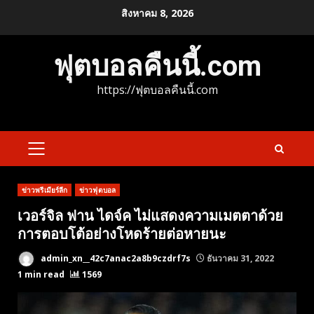
Skip
สิงหาคม 8, 2026
to
content
ฟุตบอลคืนนี้.com
https://ฟุตบอลคืนนี้.com
PRIMARY
MENU
ข่าวพรีเมียร์ลีก
ข่าวฟุตบอล
เวอร์จิล ฟาน ไดจ์ค ไม่แสดงความเมตตาด้วย
การตอบโต้อย่างโหดร้ายต่อหายนะ
admin_xn__42c7anac2a8b9czdrf7s
ธันวาคม 31, 2022
1 min read
1569