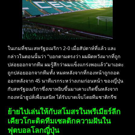
ในเกมที่ชนะสหรัฐอเมริกา 2-0 เมื่อสัปดาห์ที่แล้ว และ
กล่าวในตอนนั้นว่า “บอกตามตรงว่า ผมผิดหวังมากที่ถูก
ปล่อยออกจากทีม ผมรู้สึกว่าผมแข็งแกร่งพอแล้ว”มาเอดะ
ถูกปล่อยออกจากทีมทั้ง หมดหลังจากที่กองหน้าถูกถอด
ออกหลังจาก 45 นาทีแรกระหว่างเกมก่อนหน้า ของญี่ปุ่น
กับสหรัฐอเมริกาซึ่งเขาหยิบขึ้นมาเคาะเกิดขึ้นหลังจาก
กองหน้าฮูปส์เพื่อนสนิท ได้รับบาดเจ็บโดยทีมชาติกรีซ
ย้ายไปเล่นให้กับสโมสรในพรีเมียร์ลีก
เคียวโกะติดทีมเซลติกความฝันใน
ฟุตบอลโลกญี่ปุ่น