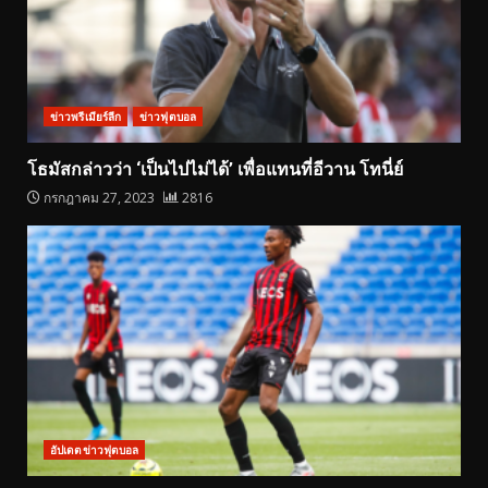
ข่าวพรีเมียร์ลีก
ข่าวฟุตบอล
โธมัสกล่าวว่า ‘เป็นไปไม่ได้’ เพื่อแทนที่อีวาน โทนี่ย์
กรกฎาคม 27, 2023
2816
อัปเดตข่าวฟุตบอล