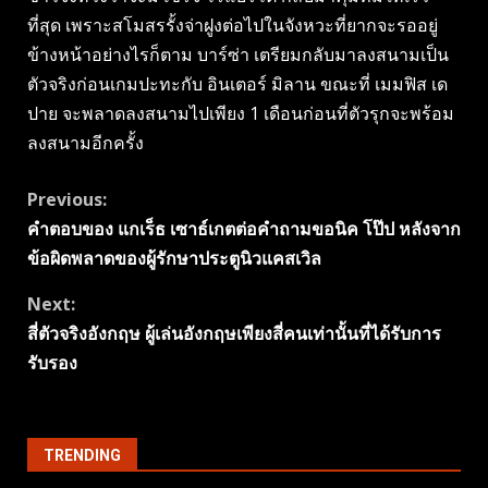
ที่สุด เพราะสโมสรรั้งจ่าฝูงต่อไปในจังหวะที่ยากจะรออยู่
ข้างหน้าอย่างไรก็ตาม บาร์ซ่า เตรียมกลับมาลงสนามเป็น
ตัวจริงก่อนเกมปะทะกับ อินเตอร์ มิลาน ขณะที่ เมมฟิส เด
ปาย จะพลาดลงสนามไปเพียง 1 เดือนก่อนที่ตัวรุกจะพร้อม
ลงสนามอีกครั้ง
Continue
Previous:
คำตอบของ แกเร็ธ เซาธ์เกตต่อคำถามขอนิค โป๊ป หลังจาก
Reading
ข้อผิดพลาดของผู้รักษาประตูนิวแคสเวิล
Next:
สี่ตัวจริงอังกฤษ ผู้เล่นอังกฤษเพียงสี่คนเท่านั้นที่ได้รับการ
รับรอง
TRENDING