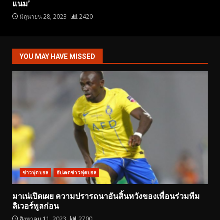
แนม’
มิถุนายน 28, 2023
2420
YOU MAY HAVE MISSED
ข่าวฟุตบอล
อัปเดตข่าวฟุตบอล
มาเน่เปิดเผย ความปรารถนาอันสิ้นหวังของเพื่อนร่วมทีม
ลิเวอร์พูลก่อน
สิงหาคม 11, 2023
2700