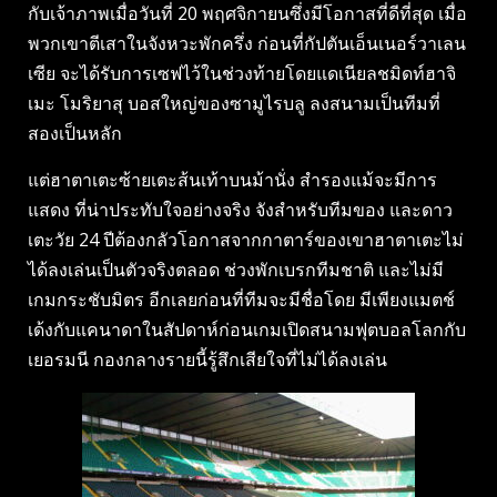
กับเจ้าภาพเมื่อวันที่ 20 พฤศจิกายนซึ่งมีโอกาสที่ดีที่สุด เมื่อ
พวกเขาตีเสาในจังหวะพักครึ่ง ก่อนที่กัปตันเอ็นเนอร์วาเลน
เซีย จะได้รับการเซฟไว้ในช่วงท้ายโดยแดเนียลชมิดท์ฮาจิ
เมะ โมริยาสุ บอสใหญ่ของซามูไรบลู ลงสนามเป็นทีมที่
สองเป็นหลัก
แต่ฮาตาเตะซ้ายเตะส้นเท้าบนม้านั่ง สํารองแม้จะมีการ
แสดง ที่น่าประทับใจอย่างจริง จังสําหรับทีมของ และดาว
เตะวัย 24 ปีต้องกลัวโอกาสจากกาตาร์ของเขาฮาตาเตะไม่
ได้ลงเล่นเป็นตัวจริงตลอด ช่วงพักเบรกทีมชาติ และไม่มี
เกมกระชับมิตร อีกเลยก่อนที่ทีมจะมีชื่อโดย มีเพียงแมตช์
เด้งกับแคนาดาในสัปดาห์ก่อนเกมเปิดสนามฟุตบอลโลกกับ
เยอรมนี กองกลางรายนี้รู้สึกเสียใจที่ไม่ได้ลงเล่น