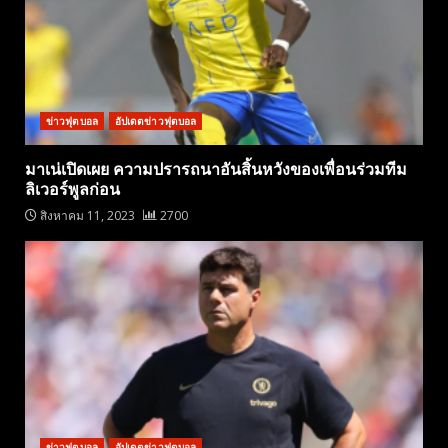
ข่าวฟุตบอล
อัปเดตข่าวฟุตบอล
มาเน่เปิดเผย ความปรารถนาอันสิ้นหวังของเพื่อนร่วมทีม
ลิเวอร์พูลก่อน
สิงหาคม 11, 2023
2700
ข่าวฟุตบอล
อัปเดตข่าวฟุตบอล