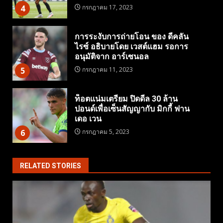
4
กรกฎาคม 17, 2023
การระงับการถ่ายโอน ของ ดีคลัน
ไรซ์ อธิบายโดย เวสต์แฮม รอการ
อนุมัติจาก อาร์เซนอล
5
กรกฎาคม 11, 2023
ท็อตแน่มเตรียม ปิดดีล 30 ล้าน
ปอนด์เพื่อเซ็นสัญญากับ มิกกี้ ฟาน
เดอ เวน
6
กรกฎาคม 5, 2023
RELATED STORIES