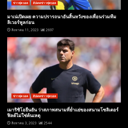
ข่าวฟุตบอล
อัปเดตข่าวฟุตบอล
มาเน่เปิดเผย ความปรารถนาอันสิ้นหวังของเพื่อนร่วมทีม
ลิเวอร์พูลก่อน
สิงหาคม 11, 2023
2697
ข่าวฟุตบอล
อัปเดตข่าวฟุตบอล
เมาริซิโอยืนยัน ว่าสภาพสนามที่ย่ำแย่ของสนามโซลิเดอร์
ฟิลด์ไม่ใช่ต้นเหตุ
สิงหาคม 3, 2023
2544