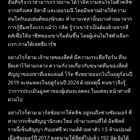
อันที่จริง เราสามารถรายงาน ได้ว่ามีความสนใจในตัวคลิช
จากฝรั่งเศส อิตาลี และเยอรมนี โดยมีหลายฝ่ายให้ความ
สนใจกับเอเย่นต์ของนักเตะ คำถามเหล่านั้นบางส่วนมาจาก
การกู้ยืมครั้งแรก แม้ว่า กลิค รู้ว่าเขาจำเป็นต้องย้ายจากลี
ดส์เพื่อให้อาชีพของเขาเริ่มต้นขึ้น โดยผู้เล่นไม่ใช่ตัวเลือก
แรก ภายใต้เจสซี่มาร์ช
อย่างไรก็ตาม เจ้านายของลีดส์ มีความกระตือรือร้น ที่จะ
ยึดเสาไว้ท่ามกลาง ความกังวลเกี่ยวกับขนาดทีมของลีดส์
สัญญาของเขาที่เอลแลนด์ โร้ด ซึ่งขยายออกไปในฤดูร้อนปี
2019 จะหมดลงในฤดูร้อนปี 2024 ด้วยเหตุนี้ คนขาวจึงรู้
ว่าการประเมินมูลค่าของผู้เล่นจะลดลง ในแต่ละหน้าต่างที่
ผ่านไป
อย่างไรก็ตาม มาร์สช์อยากให้คลิช อยู่จนถึงช่วงซัมเมอร์ ที่
สามารถเซ็นสัญญานักเตะใหม่ เข้ามาแทนที่ได้ มิดฟิลด์
รายนี้เซ็นสัญญา กับเอฟซี ทเวนเต้ด้วยค่าตัว 1.5 ล้านปอนด์
เมื่อซัมเมอร์ปี 2017 ลงสนามให้ลีดส์ไปแล้ว 192 นัด ยิงได้