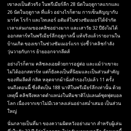
เขาลงเป็นตัวจริง ในพรีเมียร์ลีก 28 นัดในฤดูกาลแรกและ
26 นัดในฤดูกาล ที่แล้ว อย่างไรก็ตาม การเซ็นสัญญากับ
มาร์ค โรก้า และไทเลอร์ อดัมส์ในช่วงซัมเมอร์ได้จำกัด
เวลาเล่นเกมของคลิชอย่างมาก และเสาวัย 32 ปียังไม่ได้
ออกสตาร์ทในพรีเมียร์ลีกฤดูกาลนี้ แท้จริงแล้วรายงานใน
บ้านเกิด ของเขาในช่วงซัมเมอร์แรก บ่งชี้ว่าคลิชกำลัง
วุ่นวายกับการ ย้ายออกจากลีดส์
อย่างไรก็ตาม คลิชลงเอยด้วยการอยู่ต่อ และแม้ว่าเขาจะ
ไม่ได้ออกสตาร์ท แต่ก็ยังคงเป็นที่นิยมและเป็นส่วนสำคัญ
ของทีมลีดส์ กลิค หลุดจากม้านั่งสำรองไปแล้ว 11 ครั้ง
จนถึงตอนนี้ ซึ่งคิดเป็น 188 นาทีในพรีเมียร์ลีกเท่านั้น ด้วย
เหตุนี้ คลิชจึงพลาดตำแหน่งในทีมชาติโปแลนด์ชุดฟุตบอล
โลก เนื่องจากเขาไม่มีเวลาลงเล่นอย่างสม่ำเสมอ เป็นส่วน
ใหญ่
นั่นกลายเป็นที่มา ของความผิดหวังอย่างมาก สำหรับผู้เล่น