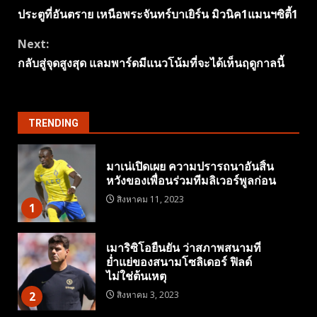
ประตูที่อันตราย เหนือพระจันทร์บาเยิร์น มิวนิค1แมนฯซิตี้1
Reading
Next:
กลับสู่จุดสูงสุด แลมพาร์ดมีแนวโน้มที่จะได้เห็นฤดูกาลนี้
TRENDING
มาเน่เปิดเผย ความปรารถนาอันสิ้น
หวังของเพื่อนร่วมทีมลิเวอร์พูลก่อน
สิงหาคม 11, 2023
1
เมาริซิโอยืนยัน ว่าสภาพสนามที่
ย่ำแย่ของสนามโซลิเดอร์ ฟิลด์
ไม่ใช่ต้นเหตุ
2
สิงหาคม 3, 2023