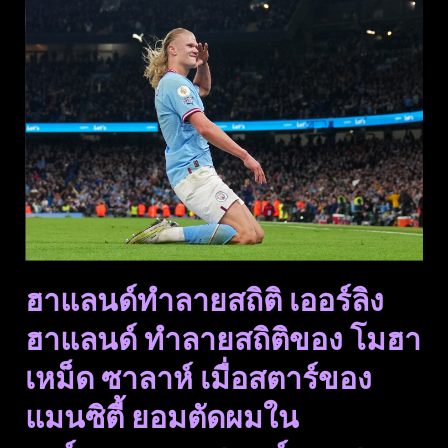
ฮาแลนด์ทำลายสถิติ เออร์ลิง
ฮาแลนด์ ทำลายสถิติของ โมฮา
เหม็ด ซาลาห์ เมื่อสตาร์ของ
แมนซิตี้ ยอมตัดผมใน