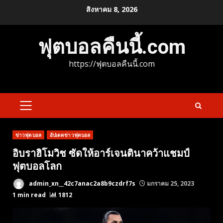
Skip
สิงหาคม 8, 2026
to
content
ฟุตบอลคืนนี้.com
https://ฟุตบอลคืนนี้.com
PRIMARY
MENU
ข่าวฟุตบอล
อัปเดตข่าวฟุตบอล
อิบราฮิโมวิช ซัดให้อาร์เจนตินาคว้าแชมป์
ฟุตบอลโลก
admin_xn__42c7anac2a8b9czdrf7s
มกราคม 25, 2023
1 min read
1812