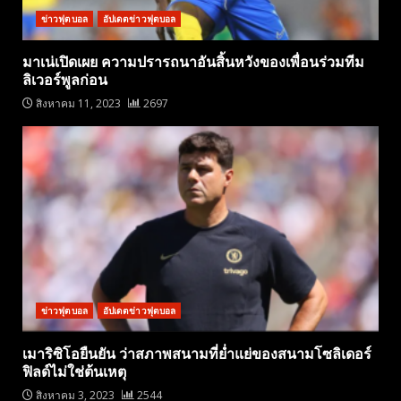
ข่าวฟุตบอล
อัปเดตข่าวฟุตบอล
มาเน่เปิดเผย ความปรารถนาอันสิ้นหวังของเพื่อนร่วมทีม
ลิเวอร์พูลก่อน
สิงหาคม 11, 2023
2697
ข่าวฟุตบอล
อัปเดตข่าวฟุตบอล
เมาริซิโอยืนยัน ว่าสภาพสนามที่ย่ำแย่ของสนามโซลิเดอร์
ฟิลด์ไม่ใช่ต้นเหตุ
สิงหาคม 3, 2023
2544