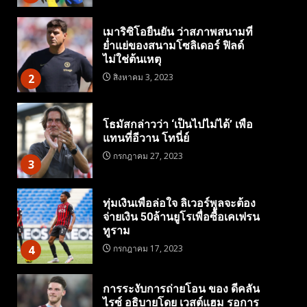
เมาริซิโอยืนยัน ว่าสภาพสนามที่
ย่ำแย่ของสนามโซลิเดอร์ ฟิลด์
ไม่ใช่ต้นเหตุ
2
สิงหาคม 3, 2023
โธมัสกล่าวว่า ‘เป็นไปไม่ได้’ เพื่อ
แทนที่อีวาน โทนี่ย์
กรกฎาคม 27, 2023
3
ทุ่มเงินเพื่อล่อใจ ลิเวอร์พูลจะต้อง
จ่ายเงิน 50ล้านยูโรเพื่อซื้อเคเฟรน
ทูราม
4
กรกฎาคม 17, 2023
การระงับการถ่ายโอน ของ ดีคลัน
ไรซ์ อธิบายโดย เวสต์แฮม รอการ