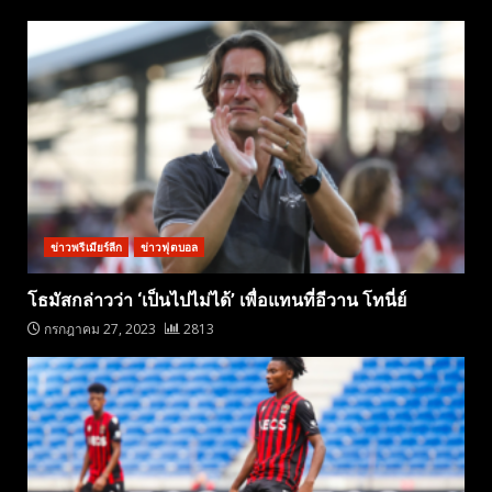
ข่าวพรีเมียร์ลีก
ข่าวฟุตบอล
โธมัสกล่าวว่า ‘เป็นไปไม่ได้’ เพื่อแทนที่อีวาน โทนี่ย์
กรกฎาคม 27, 2023
2813