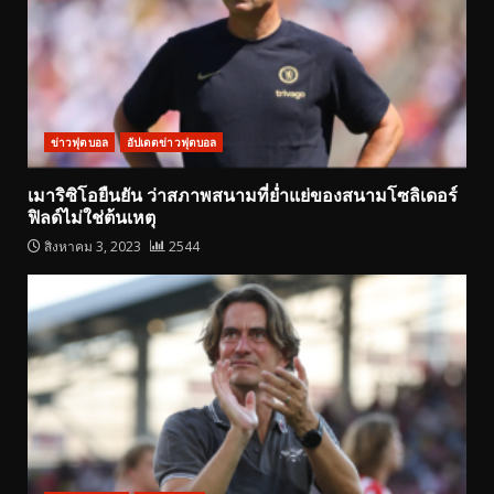
ข่าวฟุตบอล
อัปเดตข่าวฟุตบอล
เมาริซิโอยืนยัน ว่าสภาพสนามที่ย่ำแย่ของสนามโซลิเดอร์
ฟิลด์ไม่ใช่ต้นเหตุ
สิงหาคม 3, 2023
2544