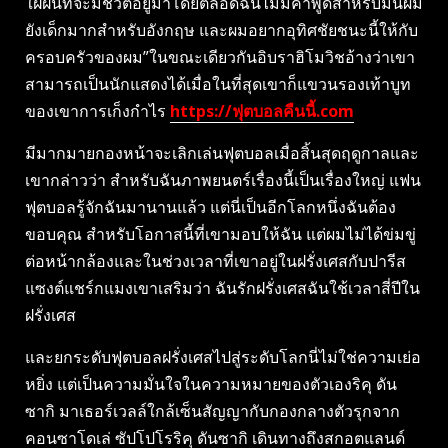
ใฝ่ฝันที่จะมีชีวิตอยู่มาโดยตลอดฉันไม่มีคําพูดสําหรับมันผม
ยังเด็กมากสําหรับอังกฤษ และผมอยากอุทิศชัยชนะนี้ให้กับ
ครอบครัวของผม”ในขณะเดียวกันอิบราฮิโมวิชอ้างว่าเขา
สามารถเป็นนักแสดงได้เมื่อในที่สุดเขาก็แขวนรองเท้าบูท
ของเขาการเก็งกําไร
https://ฟุตบอลคืนนี้.com
มีมากมายกองหน้าจะเลิกเล่นฟุตบอลเมื่อสิ้นสุดฤดูกาลและ
เขากล่าวว่า สําหรับฉันภาพยนตร์เรื่องนี้เป็นเรื่องใหญ่ แฟน
ฟุตบอลรู้จักฉันมานานแล้ว แต่นี่เป็นอีกโลกหนึ่งฉันต้อง
ขอบคุณ สําหรับโอกาสนี้ที่เขามอบให้ฉัน แต่ผมไม่ได้ข่มขู่
ต่อหน้ากล้องและในช่วงเวลาที่เขาอยู่ในฝรั่งเศสกับปารีส
แซงต์แชร์กแมงเขาเสริมว่า ฉันรักฝรั่งเศสฉันใช้เวลาสี่ปีใน
ฝรั่งเศส
และยกระดับฟุตบอลฝรั่งเศสไปสู่ระดับโลกนี่ไม่ใช่ความเย่อ
หยิ่ง แต่เป็นความมั่นใจในความหมายของตัวเองริคุ ดัน
ซากิ มาเธอร์เวลล์ใกล้เซ็นสัญญากับกองกลางตัวรุกจาก
คอนซาโดเล่ ซัปโปโรริคุ ดันซากิ เดินทางถึงสกอตแลนด์