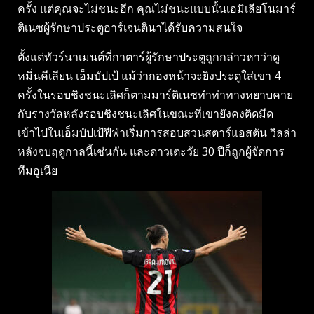
ครั้ง แต่คุณจะไม่ชนะอีก คุณไม่ชนะแบบนั้นเอมิเลียโนมาร์
ติเนซผู้รักษาประตูอาร์เจนตินาได้รับความสนใจ
ตั้งแต่ทัวร์นาเมนต์ที่กาตาร์ผู้รักษาประตูถูกกล่าวหาว่าดู
หมิ่นคีเลียน เอ็มบัปเป้ แม้ว่ากองหน้าจะยิงประตูใส่เขา 4
ครั้งในรอบชิงชนะเลิศก็ตามมาร์ติเนซทําท่าทางหยาบคาย
กับรางวัลหลังรอบชิงชนะเลิศในขณะที่เขายังคงติดมีด
เข้าไปในเอ็มบัปเป้ฟีฟ่าเริ่มการสอบสวนสตาร์แอสตัน วิลล่า
หลังจบฤดูกาลนี้เช่นกัน และดาวเตะวัย 30 ปีก็ถูกผู้จัดการ
ทีมอูเนีย