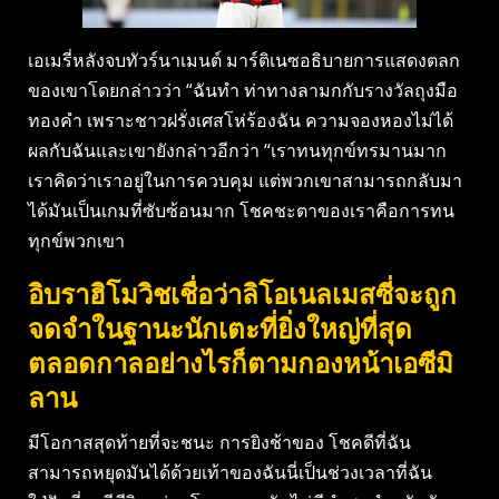
เอเมรี่หลังจบทัวร์นาเมนต์ มาร์ติเนซอธิบายการแสดงตลก
ของเขาโดยกล่าวว่า “ฉันทํา ท่าทางลามกกับรางวัลถุงมือ
ทองคํา เพราะชาวฝรั่งเศสโห่ร้องฉัน ความจองหองไม่ได้
ผลกับฉันและเขายังกล่าวอีกว่า “เราทนทุกข์ทรมานมาก
เราคิดว่าเราอยู่ในการควบคุม แต่พวกเขาสามารถกลับมา
ได้มันเป็นเกมที่ซับซ้อนมาก โชคชะตาของเราคือการทน
ทุกข์พวกเขา
อิบราฮิโมวิช
เชื่อว่าลิโอเนลเมสซี่จะถูก
จดจําในฐานะนักเตะที่ยิ่งใหญ่ที่สุด
ตลอดกาลอย่างไรก็ตามกองหน้าเอซีมิ
ลาน
มีโอกาสสุดท้ายที่จะชนะ การยิงช้าของ โชคดีที่ฉัน
สามารถหยุดมันได้ด้วยเท้าของฉันนี่เป็นช่วงเวลาที่ฉัน