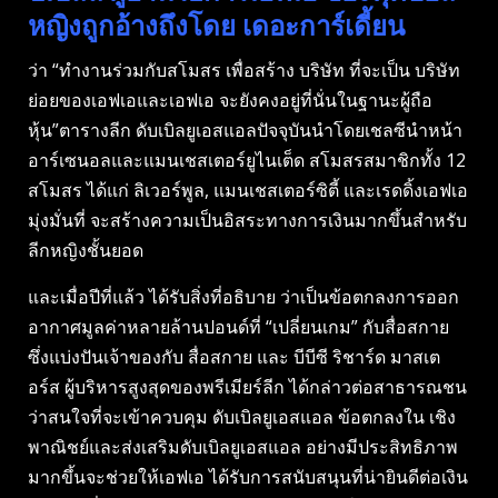
หญิงถูกอ้างถึงโดย เดอะการ์เดี้ยน
ว่า “ทํางานร่วมกับสโมสร เพื่อสร้าง บริษัท ที่จะเป็น บริษัท
ย่อยของเอฟเอและเอฟเอ จะยังคงอยู่ที่นั่นในฐานะผู้ถือ
หุ้น”ตารางลีก ดับเบิลยูเอสแอลปัจจุบันนําโดยเชลซีนําหน้า
อาร์เซนอลและแมนเชสเตอร์ยูไนเต็ด สโมสรสมาชิกทั้ง 12
สโมสร ได้แก่ ลิเวอร์พูล, แมนเชสเตอร์ซิตี้ และเรดดิ้งเอฟเอ
มุ่งมั่นที่ จะสร้างความเป็นอิสระทางการเงินมากขึ้นสําหรับ
ลีกหญิงชั้นยอด
และเมื่อปีที่แล้ว ได้รับสิ่งที่อธิบาย ว่าเป็นข้อตกลงการออก
อากาศมูลค่าหลายล้านปอนด์ที่ “เปลี่ยนเกม” กับสื่อสกาย
ซึ่งแบ่งปันเจ้าของกับ สื่อสกาย และ บีบีซี ริชาร์ด มาสเต
อร์ส ผู้บริหารสูงสุดของพรีเมียร์ลีก ได้กล่าวต่อสาธารณชน
ว่าสนใจที่จะเข้าควบคุม ดับเบิลยูเอสแอล ข้อตกลงใน เชิง
พาณิชย์และส่งเสริมดับเบิลยูเอสแอล อย่างมีประสิทธิภาพ
มากขึ้นจะช่วยให้เอฟเอ ได้รับการสนับสนุนที่น่ายินดีต่อเงิน