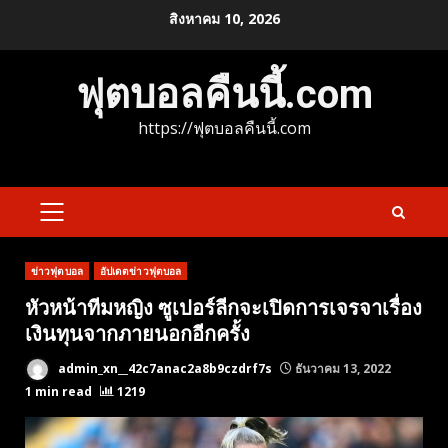
Skip
สิงหาคม 10, 2026
to
content
ฟุตบอลคืนนี้.com
https://ฟุตบอลคืนนี้.com
PRIMARY
MENU
ข่าวฟุตบอล
อัปเดตข่าวฟุตบอล
หัวหน้าทีมหญิง ซูเปอร์ลีกจะเปิดการเจรจาเรื่อง
เงินทุนจากภายนอกอีกครั้ง
admin_xn__42c7anac2a8b9czdrf7s
ธันวาคม 13, 2022
1 min read
1219