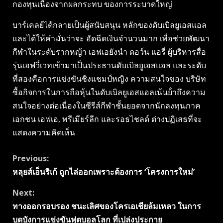
กองทุนเนื่องจากผลกระทบ ของการระบาดใหญ่
บาร์เคลย์ได้กลายเป็นผู้สนับสนุน หลักของดับเบิลยูเอสแอล
และได้ให้คํามั่นว่าจะ อัดฉีดเงินจํานวนมาก เพื่อช่วยพัฒนา
กีฬาในระดับรากหญ้า เอฟเอยังนํา ดอว์น แอรี่ ผู้บริหารสื่อ
รุ่นเฮฟวี่เวทเข้ามาเป็นประธานดับเบิลยูเอสแอล และระดับ
ที่สองคือการแข่งขันชิงแชมป์หญิง ความสนใจของ บริษัท
ซื้อกิจการในการถือหุ้นในดับเบิลยูเอสแอลเน้นย้ําถึงความ
สนใจอย่างต่อเนื่องในซีรีส์กีฬาชั้นยอดจากนักลงทุนภาค
เอกชน เอฟเอ, พรีเมียร์ลีก และรอธไชลด์ ต่างปฏิเสธที่จะ
แสดงความคิดเห็น
Continue
Previous:
หลุยส์เอ็นริเก้ ถูกไล่ออกเพราะต้องการ ‘โครงการใหม่’
Reading
Next:
ทางออกรอบรอง ชนะเลิศของโครเอเชียล้มเหลว ในการ
บดบังการแข่งขันฟุตบอลโลก ที่เปล่งประกาย