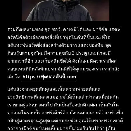
รวมถึงผลงานของ ลุค ชอว์, คาเซมิโร่ และ มาร์คัส แรชฟ
อร์ดนี่คือตัวเลือกของสิ่งที่เขาพูดในคืนที่ชื้นแฉะที่โอ
ลด์แทรฟฟอร์ดซึ่งส่องสว่างด้วยการแสดงของทีม..จุด
ต้อนรับสามจุด”ผมมีความสุขกับ 3 ประตู และน่าจะมี
มากกว่านี้อีก และเก็บคลีนชีตได้ ดังนั้นผมคิดว่าเรามีผล
ตอบแทนที่ดีหลังพักเบรก มันดีที่ได้ดูเกมของเรา เรากําลัง
เติบโต
https://ฟุตบอลคืนนี้.com
แต่หลังจากหยุดพักคุณจะเห็นความพ่ายแพ้และ
ประสิทธิภาพที่ลดลงเสมอ ผมได้เห็นแล้วว่าตอนนี้เช่นกัน
เราขาดผู้เล่นบางคนไป มันเป็นเรื่องปกติ แต่ผมเห็นมันใน
ทุกเกมในรอบนี้ของพรีเมียร์ลีก มีงานมากมายที่ต้องทําเพื่อ
กลับสู่มาตรฐานสูงสุด แต่เกมจะช่วยคุณได้เพราะพวกเขาดี
กว่าการฝึกซ้อม”โหดเหี้ยมมากขึ้น”ผมยืนยันได้ว่า [เป็น