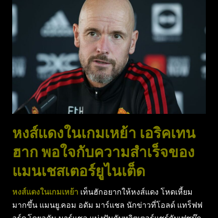
หงส์แดงในเกมเหย้า เอริคเทน
ฮาก พอใจกับความสําเร็จของ
แมนเชสเตอร์ยูไนเต็ด
หงส์แดงในเกมเหย้า
เท็นฮักอยากให้หงส์แดง โหดเหี้ยม
มากขึ้น แมนยู.คอม อดัม มาร์แชล นักข่าวที่โอลด์ แทร็ฟฟ
อร์ด.โดยอดัม มาร์แชล แบ่งปันกับทวิตเตอร์แชร์กับเฟซบุ๊ก