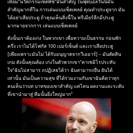
เหี้ยม”นวัตกรรมเซ็ตพีซ”มันสําคัญ ในฟุตบอลวันนี้มัน
สําคัญมากที่ใน การเล่นแบบเซ็ตเพลย์ คุณทําประตูจาก มัน
ได้อย่าเสียประตู ถ้าคุณเห็นสิ่งนี้ใน พรีเมียร์ลีกมีประตู
มากมายจากการ เล่นแบบเซ็ตเพลย์
ดังนั้นเราต้องเก่ง ในพวกเขา เพื่อความเป็นธรรม ก่อนพัก
ครึ่ง เราไม่ได้โฟกัส 100 เปอร์เซ็นต์ และเราเสียประตู
[เพียงเพราะมันไม่ ได้รับอนุญาตจากวีเออาร์] – มันตัดสิน
เกม ดังนั้นคุณต้อง เก่งในตัวพวกเขา”คาเซมิโรประทับ
ใจ”ฉันไม่สามาร ถปฏิเสธได้ว่า ฉันสามารถยืน ยันได้
เท่านั้น มันเป็นความสุข ที่ได้ร่วมงานกับเขาฉันคิดว่าทุก
คนเห็นว่าบท บาทของเขาสําคัญ แค่ไหน ผลงานและระดับ
ที่เขานํามาสู่ ทีมนั้นยิ่งใหญ่มาก”