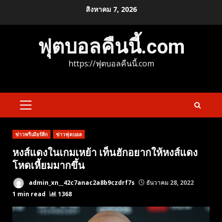
Skip
สิงหาคม 7, 2026
to
content
ฟุตบอลคืนนี้.com
https://ฟุตบอลคืนนี้.com
PRIMARY
MENU
ข่าวพรีเมียร์ลีก
ข่าวฟุตบอล
หงส์แดงในเกมเหย้า เท็นฮักอยากให้หงส์แดง
โหดเหี้ยมมากขึ้น
admin_xn__42c7anac2a8b9czdrf7s
ธันวาคม 28, 2022
1 min read
1368