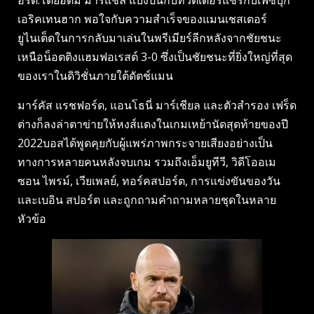
เอริคเทนฮาก พอใจกับความสําเร็จของแมนเชสเตอร์
ยูไนเต็ดในการกลับมาเล่นในพรีเมียร์ลีกหลังจากชัยชนะ
เหนือน็อตติงแฮมฟอเรสต์ 3-0 ซึ่งเป็นชัยชนะที่ยิ่งใหญ่ที่สุด
ของเราในดิวิชั่นภายใต้ดัตช์แมน
มาร์คัส แรชฟอร์ด, แอนโธนี่ มาร์เชียล และตัวสํารอง เฟร็ด
ต่างก็ลงล่าตาข่ายให้หงส์แดงในเกมเหย้านัดสุดท้ายของปี
2022บอสได้พูดคุยกับผู้แพร่ภาพกระจายเสียงอย่างเป็น
ทางการหลายคนหลังจบเกม รวมถึงเอ็มยูทีวี, วิดีโออเม
ซอน ไพรม์, เวียเพลย์, ทอร์คสปอร์ต, การแข่งขันของวัน
และเบอิน สปอร์ต และถูกถามคําถามหลายชุดในหลาย
หัวข้อ