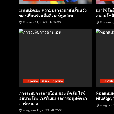
มาเน่เปิดเผย ความปรารถนาอันสิ้นหวัง
เมาริซิโอ
ของเพื่อนร่วมทีมลิเวอร์พูลก่อน
สนามโซลิเด
สิงหาคม 11, 2023
2690
สิงหาคม 3
ข่าวฟุตบอล
อัปเดตข่าวฟุตบอล
ข่าวพรีเมียร
การระงับการถ่ายโอน ของ ดีคลัน ไรซ์
ท็อตแน่มเต
อธิบายโดย เวสต์แฮม รอการอนุมัติจาก
เซ็นสัญญา
อาร์เซนอล
กรกฎาคม 
กรกฎาคม 11, 2023
2504