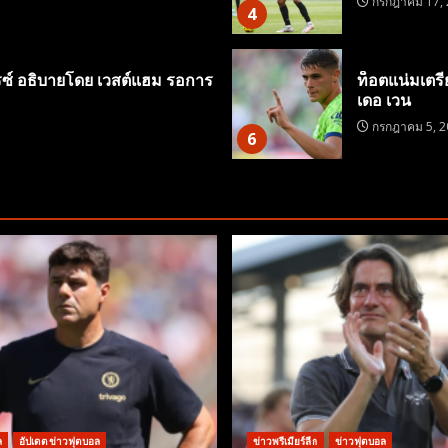
กรกฎาคม 17, 
4
รซ์ อธิบายโดย เวสต์แฮม รอการ
ท็อตแน่มเตรี
เดอ เวน
กรกฎาคม 5, 2
6
ล
อัปเดตข่าวฟุตบอล
ข่าวพรีเมียร์ลีก
ข่าวฟุตบอล