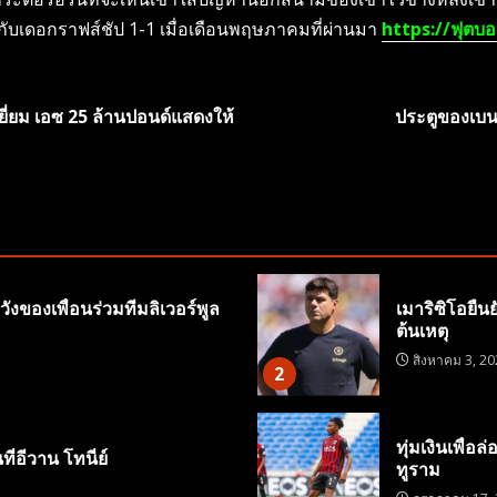
มอกับเดอกราฟส์ชัป 1-1 เมื่อเดือนพฤษภาคมที่ผ่านมา
https://ฟุตบอ
ยี่ยม เอซ 25 ล้านปอนด์แสดงให้
ประตูของเบนว
ังของเพื่อนร่วมทีมลิเวอร์พูล
เมาริซิโอยืน
ต้นเหตุ
สิงหาคม 3, 20
2
ทุ่มเงินเพื่อ
ี่อีวาน โทนี่ย์
ทูราม