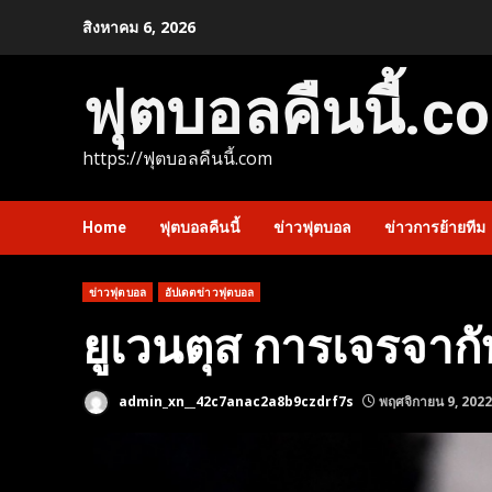
Skip
สิงหาคม 6, 2026
to
content
ฟุตบอลคืนนี้.c
https://ฟุตบอลคืนนี้.com
Home
ฟุตบอลคืนนี้
ข่าวฟุตบอล
ข่าวการย้ายทีม
ข่าวฟุตบอล
อัปเดตข่าวฟุตบอล
ยูเวนตุส การเจรจาก
admin_xn__42c7anac2a8b9czdrf7s
พฤศจิกายน 9, 202