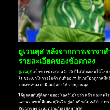
ยูเวนตุส หลังจากการเจรจาสําร
รายละเอียดของข้อตกลง
ยูเวนตุส
แบ็กขวาชาวสเปนวัย 26 ปีไม่ได้ลงเล่นให้โลส บ
ใจ ของเขาในการยืมตัว กับฟิออเรนตินาเมื่อฤดูกาลที่แล
รายงานของ ดานิเอเล่ ลองโก้ จากยูเวนตุส
ได้พูดคุยกับผู้ติดตามของ โอดริโอโซล่า แล้ว และสนใจท
และพวกเขาก็มีแผนอยู่ในใจอยู่แล้วเบียงโคเนรีต้องกา
สัญญาของ จะหมดอายุกับเรอัลมาดริด