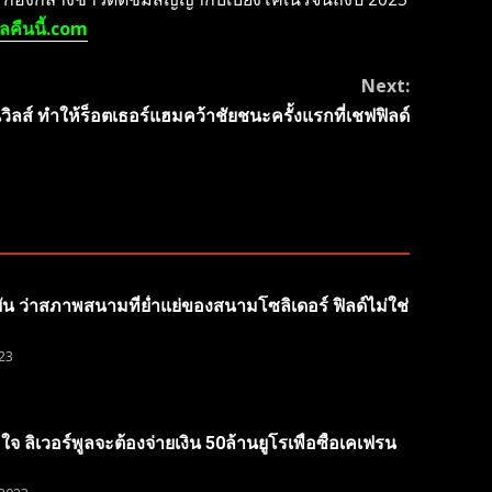
ลคืนนี้.com
Next:
ิลส์ ทําให้ร็อตเธอร์แฮมคว้าชัยชนะครั้งแรกที่เชฟฟิลด์
ยัน ว่าสภาพสนามที่ย่ำแย่ของสนามโซลิเดอร์ ฟิลด์ไม่ใช่
23
ล่อใจ ลิเวอร์พูลจะต้องจ่ายเงิน 50ล้านยูโรเพื่อซื้อเคเฟรน