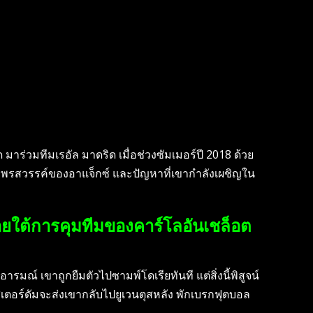
าร่วมทีมเรอัล มาดริด เมื่อช่วงซัมเมอร์ปี 2018 ด้วย
เตะพรสวรรค์ของอาแจ็กซ์ และปัญหาที่เขากําลังเผชิญใน
ายใต้การคุมทีมของคาร์โลอันเชล็อต
ารมณ์ เขาถูกยืมตัวไปซามพ์โดเรียทันที แต่สิ่งนี้พิสูจน์
มสเตอร์ดัมจะส่งเขากลับไปยูเวนตุสหลัง พักเบรกฟุตบอล