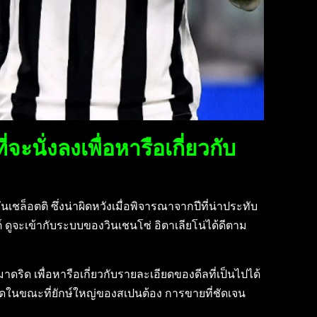
ะนั่งลงเพื่อหารือเกี่ยวกับ
ชล็อตติ ซึ่งน่าผิดหวังเมื่อพิจารณาจากปีที่น่าประทับ
์ ดูจะเข้ากับระบบของวินเชนโซ่ อิตาเลียโน่ได้ดีตาม
ริด เพื่อหารือเกี่ยวกับรายละเอียดของดีลที่เป็นไปได้
ขาดในขณะที่ยักษ์ใหญ่ของสเปนต้อง การขายที่ชัดเจน