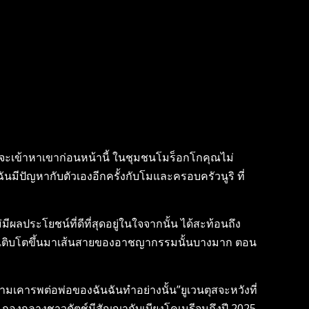
ันจะเข้าหาเขาก่อนหน้านี้ ในชุมชนโมร็อกโกคุณไม่
ันมีปัญหากับตัวเองอีกครั้งกับโมและครอบครัวนูริ ที่
ผลประโยชน์ที่ดีที่สุดอยู่ในใจจากนั้น ได้สะท้อนถึง
ฉันเติบโตขึ้นมาเส้นสายของอาชญากรรมนั้นบางมาก ตอน
วามเคารพต่อพ่อของฉันฉันทําอย่างนั้น”ยูเวนตุสจะหวังที่
า กองกลางชาวดัตช์มีสัญญากับเบียงโคเนรีจนถึงปี 2025