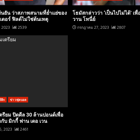
ยืนยัน ว่าสภาพสนามที่ย่ำแย่ของ
โธมัสกล่าวว่า ‘เป็นไปไม่ได้’ เพื่
อร์ ฟิลด์ไม่ใช่ต้นเหตุ
วาน โทนี่ย์
, 2023
2539
กรกฎาคม 27, 2023
2807
์ลีก
ข่าวฟุตบอล
รียม ปิดดีล 30 ล้านปอนด์เพื่อ
กับ มิกกี้ ฟาน เดอ เวน
5, 2023
2461