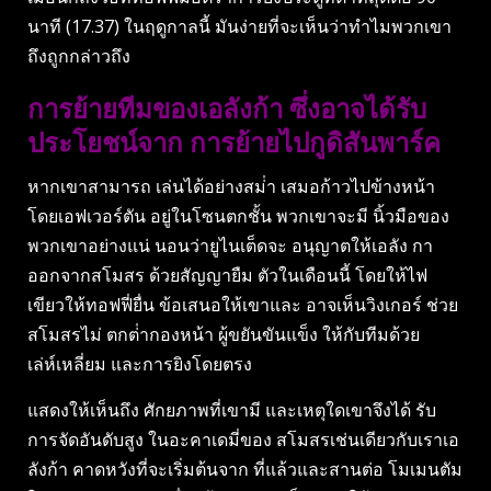
นาที (17.37) ในฤดูกาลนี้ มันง่ายที่จะเห็นว่าทําไมพวกเขา
ถึงถูกกล่าวถึง
การย้ายทีมของเอลังก้า ซึ่งอาจได้รับ
ประโยชน์จาก การย้ายไปกูดิสันพาร์ค
หากเขาสามารถ เล่นได้อย่างสม่ํา เสมอก้าวไปข้างหน้า
โดยเอฟเวอร์ตัน อยู่ในโซนตกชั้น พวกเขาจะมี นิ้วมือของ
พวกเขาอย่างแน่ นอนว่ายูไนเต็ดจะ อนุญาตให้เอลัง กา
ออกจากสโมสร ด้วยสัญญายืม ตัวในเดือนนี้ โดยให้ไฟ
เขียวให้ทอฟฟี่ยื่น ข้อเสนอให้เขาและ อาจเห็นวิงเกอร์ ช่วย
สโมสรไม่ ตกต่ํากองหน้า ผู้ขยันขันแข็ง ให้กับทีมด้วย
เล่ห์เหลี่ยม และการยิงโดยตรง
แสดงให้เห็นถึง ศักยภาพที่เขามี และเหตุใดเขาจึงได้ รับ
การจัดอันดับสูง ในอะคาเดมี่ของ สโมสรเช่นเดียวกับเราเอ
ลังก้า คาดหวังที่จะเริ่มต้นจาก ที่แล้วและสานต่อ โมเมนตัม