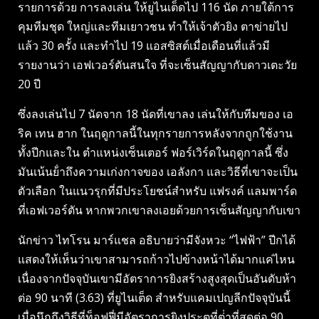
รายการด้วย การลงเล่น ให้ยูไนเต็ดไป 116 นัด ภายใต้การ
คุมทีมชุด ใหญ่และทีมเยาวชน ทําให้เจ้าตัวยิง ตาข่ายไป
แล้ว 30 ครั้ง และทําไป 19 แอสซิสต์เมื่อเดือนที่แล้วมี
รายงานว่า เอฟเวอร์ตันสนใจ ที่จะเซ็นสัญญากับดาวเตะวัย
20 ปี
ซึ่งลงเล่นไป 7 นัดจาก 18 นัดที่เขาลง เล่นให้กับทีมของ เอ
ริค เทน ฮาก ในฤดูกาลนี้ในทุกรายการหลังจากถูกใช้งาน
ทั้งปีกและใน ตําแหน่งเซ็นเตอร์ ฟอร์เวิร์ดในฤดูกาลนี้ ซึ่ง
มันเน้นย้ําถึงความเก่งกาจของ เอลังกา และวิธีที่เขาจะเป็น
ตัวเลือก ในแนวรุกที่มีประโยชน์สําหรับ แฟรงค์ แลมพาร์ด
ที่เอฟเวอร์ตัน หากพวกเขาลงเอยด้วยการเซ็นสัญญากับเขา
นักข่าว ไทโรน มาร์แชล อธิบายว่ามีจังหวะ “ไฟฟ้า” ปีกได้
แสดงให้เห็นว่าเขาสามารถก้าวไปข้างหน้าได้มากแค่ไหน
เนื่องจากปัจจุบันเขามีอัตราการยิงสร้างสูงสุดเป็นอันดับห้า
ต่อ 90 นาที (3.63) ที่ยูไนเต็ด สําหรับแคมเปญลีกปัจจุบันนี้
เมื่อนึกถึงวิธีที่ท็อฟฟี่มีอัตราการยิงประตูที่ต่ําที่สุดต่อ 90