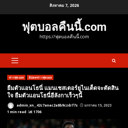
Skip
สิงหาคม 7, 2026
to
content
ฟุตบอลคืนนี้.com
https://ฟุตบอลคืนนี้.com
PRIMARY
MENU
ข่าวฟุตบอล
อัปเดตข่าวฟุตบอล
ยืมตัวแอนโธนี่ แมนเชสเตอร์ยูไนเต็ดจะตัดสิน
ใจ ยืมตัวแอนโธนี่อีลังกาเร็วๆนี้
admin_xn__42c7anac2a8b9czdrf7s
มกราคม 15, 2023
1 min read
1706