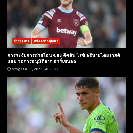
ข่าวฟุตบอล
อัปเดตข่าวฟุตบอล
การระงับการถ่ายโอน ของ ดีคลัน ไรซ์ อธิบายโดย เวสต์
แฮม รอการอนุมัติจาก อาร์เซนอล
กรกฎาคม 11, 2023
2509