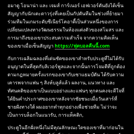
อมาดู โอนาน่า และ เจมส์ การ์เนอร์ เอฟเวอร์ตันยังได้เซ็น
สัญญากับนักเตะดาวรุ่งที่เคยเป็นกัปตันทีมในช่วงที่ย้ายมา
ร่วมทีมในเกมระดับซีเนียร์โคอาดี้เป็นส่วนหนึ่งของการ
เปลี่ยนแปลงทางวัฒนธรรมในห้องแต่งตัวของสโมสร และ
การมาถึงของเขาประสบความสําเร็จ จากความคิดเห็น
ของเขาเมื่อเซ็นสัญญา
https://ฟุตบอลคืนนี้.com
กับการเฉลิมฉลองที่เด่นชัดของเขาสําหรับประตูที่ไม่ได้รับ
อนุญาตในที่สุดกับลิเวอร์พูลและจากนั้นการโจมตีที่ถูกต้อง
ตามกฎหมายครั้งแรกของเขากับเซาแธมป์ตัน ได้รับความ
เคารพจากแฟน ๆ สิงห์บลูส์แล้ว ผลงาน, แนวทาง และ
ทัศนคติของเขาเป็นแบบอย่างและแฟนๆ ทุกคนคงจะดีใจที่
ได้ยินคําประกาศของเขาหลังจากชัยชนะเมื่อวันเสาร์ที่
ชายฝั่งทางใต้ ผมอยากทําทุกอย่างเพื่อช่วยทีม ไม่ว่าจะ
เป็นการบล็อกในแนวรับ, การแท็คติก,
ประตูในอีกฝั่งหนึ่งไม่มีคุณลักษณะใดของเขาที่มาก่อนใน