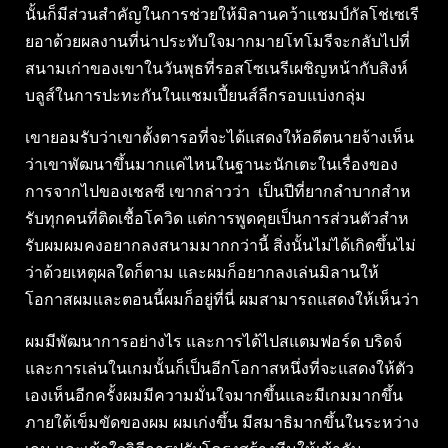
นั้นก็มีส่วนสําคัญในการช่วยให้มิลานคว้าแชมป์กัลโช่เซเรี
ยอาด้วยผลงานที่น่าประทับใจมากมายโทโมรีจะกลับไปที่
สนามเก่าของเขาในวันพุธที่รอสโซเนรีเผชิญหน้ากับสิงห์
บลูส์ในการปะทะกันในแชมเปี้ยนส์ลีกรอบแบ่งกลุ่ม
เขายอมรับว่าเขาตั้งตารอที่จะได้แสดงให้อดีตนายจ้างเห็น
ว่าเขาพัฒนาขึ้นมากแค่ไหนในฐานะนักเตะในเรื่องของ
การจากไปของเชลซี เขากล่าวว่า เป็นปีที่ยากลําบากสําห
รับทุกคนที่ติดเชื้อโควิด แต่การพูดคุยเป็นการส่วนตัวสําห
รับผมผมคงอยากลงสนามมากกว่านี้ สิ่งนั้นไม่ได้เกิดขึ้นไม่
ว่าด้วยเหตุผลใดก็ตาม และผมก็อยากลงเล่นมิลานให้
โอกาสผมและตอนนี้ผมก็อยู่ที่นี่ ผมสามารถแสดงให้เห็นว่า
ผมมีพัฒนาการอย่างไร และการได้ไปสแตมฟอร์ด บริดจ์
และการเล่นในเกมนั้นก็เป็นอีกโอกาสหนึ่งที่จะแสดงให้ตัว
เองเห็นอีกครั้งผมมีความมั่นใจมากขึ้นและมีเกมมากขึ้น
ภายใต้เข็มขัดของผม ผมเก่งขึ้น มีสมาธิมากขึ้นในระหว่าง