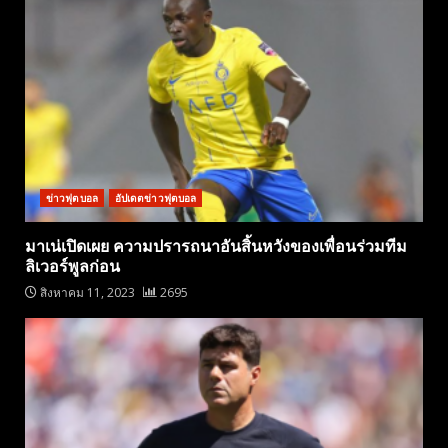
ข่าวฟุตบอล
อัปเดตข่าวฟุตบอล
มาเน่เปิดเผย ความปรารถนาอันสิ้นหวังของเพื่อนร่วมทีม
ลิเวอร์พูลก่อน
สิงหาคม 11, 2023
2695