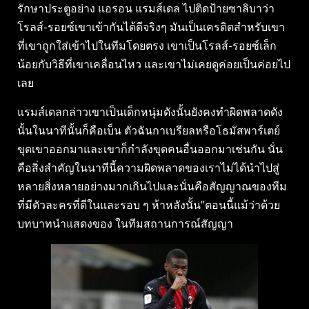
รักษาประตูอย่าง แอรอน แรมส์เดล ไปติดป้ายซาลิบาว่า
โรลส์-รอยซ์เขาเข้ากันได้ดีจริงๆ มันเป็นเครดิตสําหรับเขา
ที่เขาถูกใส่เข้าไปในทีมโดยตรง เขาเป็นโรลส์-รอยซ์เล็ก
น้อยกับวิธีที่เขาเคลื่อนไหว และเขาไม่เคยดูค่อยเป็นค่อยไป
เลย
แรมส์เดลกล่าวเขาเป็นเด็กหนุ่มดังนั้นยังคงทําผิดพลาดดัง
นั้นในนาทีนั้นก็คือเบ็น ตัวฉันกาเบรียลหรือโธมัสพาร์เตย์
ขุดเขาออกมาและเขาก็กําลังขุดคนอื่นออกมาเช่นกัน นั่น
คือสิ่งสําคัญในนาทีนี้ความผิดพลาดของเราไม่ได้นําไปสู่
หลายสิ่งหลายอย่างมากเกินไปและนั่นคือสัญญาณของทีม
ที่มีตัวละครที่ดีในและรอบ ๆ ห้าหลังนั้น”ตอนนี้แม้ว่าด้วย
บทบาทนําแสดงของ ในทีมสถานการณ์สัญญา