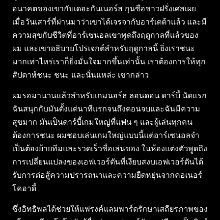
อนาคตของเขากับเดอะกันเนอร์ส กุนซือชาวฝรั่งเศสเผย
เมื่อวันเสาร์ที่ผ่านมาว่าเขาได้เจรจากับอาร์เตต้าแล้ว และมี
ความสุขกับชีวิตที่อาร์เซนอลเขาพูดถึงฤดูกาลที่แล้วของ
ผม และเขาอธิบายโปรเจกต์สําหรับฤดูกาลนี้ ยิ่งเราชนะ
มากเท่าไหร่เราก็ยิ่งมั่นใจมากขึ้นเท่านั้น เราต้องการให้ทุก
สัปดาห์ชนะ ชนะ และนั่นแหล่ะ เขากล่าว
ผมรอมานานแล้วสําหรับเกมนอร์ธ ลอนดอน ดาร์บี้ นัดแรก
ฉันสนุกกับมันตั้งแต่นาทีแรกจนถึงตอนจบและฉันมีความ
สุขมาก มันเป็นดาร์บี้เกมใหญ่ที่แฟน ๆ และผู้เล่นทุกคน
ต้องการชนะ ผมชอบเล่นเกมใหญ่แบบนี้แต่อาร์เซนอลจํา
เป็นต้องย้ายทีมและรวดเร็วชื่อเล่นของ ในห้องแต่งตัวพูดถึง
การเปลี่ยนแปลงของเอฟเวอร์ตันที่เงียบสงบเอฟเวอร์ตันได้
รับการต่อสู้ความปรารถนาและความยืดหยุ่นจากคอเนอร์
โคอาดี้
ซึ่งอิทธิพลได้ช่วยให้แฟรงค์แลมพาร์ดรักษาเสถียรภาพของ