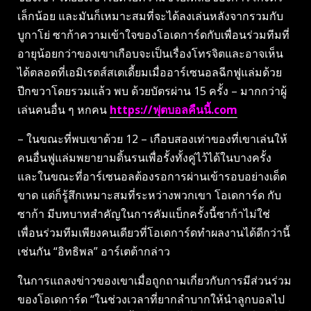
เล็กน้อย และมันก็เหมาะสมที่จะได้ลงเล่นหลังจากรวมกับ
บูกาโย่ ซาก้าความเข้าใจของโอเดการ์ดกับเพื่อนร่วมทีมที่
อายุน้อยกว่าของเขาเกือบจะเป็นเรื่องโทรจิตและอาจเห็น
ได้ตลอดที่เอมิเรตส์สเตเดี้ยมเมื่ออาร์เซนอลฉีกฟูแล่มด้วย
ปีกขวาโดยรวมแล้ว พบ ด้วยบัตรผ่าน 15 ครั้ง – มากกว่าผู้
เล่นคนอื่น ๆ หกคน
https://ฟุตบอลคืนนี้.com
– ในขณะที่พบเขาด้วย 12 – เกือบสองเท่าของที่เขาเล่นให้
คนอื่นฟูแล่มพยายามดิ้นรนเพื่อรั้งทั้งคู่ไว้ได้ในบางครั้ง
และในขณะที่อาร์เซนอลต้องรอการผ่านเข้ารอบอย่างเด็ด
ขาด แต่ก็รู้สึกเหมาะสมที่ระหว่างพวกเขา โอเดการ์ด กับ
ซาก้า มีบทบาทสําคัญในการคัมแบ็กครั้งนี้ซาก้าไม่ใช่
เพื่อนร่วมทีมเพียงคนเดียวที่โอเดการ์ดทําผลงานได้ดีกว่านี้
เช่นกัน “อิทธิพล” อาร์เตต้ากล่าว
ในการแถลงข่าวของเขาเมื่อถูกถามเกี่ยวกับการมีส่วนร่วม
ของโอเดการ์ด “ในช่วงเวลาที่ยากลําบากให้นําลูกบอลไป