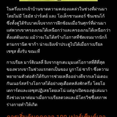
ในครึ่งแรกเจ้าบ้านขาดความคล่องแคล่วในช่วงที่ผ่านมา
โดยไม่มี โธมัส ปาร์เตย์ และ โอเล็กซานเดอร์ ซินเชนโก้
ซึ่งทั้งคู่ได้รับบาดเจ็บจากการฝึกซ้อมเมื่อวันศุกร์ที่ผ่านมา
แต่พวกเขาครองเกมได้เหนือกว่าและครองเกมได้เหนือกว่า
ตั้งแต่ต้นเกม แม้ว่าจะไม่ได้สร้างโอกาสที่ชัดเจนมากนักก็
ตามกรานิต ชาก้า น่าจะยิงเข้าประตูไปได้เมื่อกาเบรียล
เชซุส ตั้งรับ ขณะที่
กาเบรียล มาร์ติเนลลี่ ยิงจากลูกเตะมุมแต่โอกาสที่ดีที่สุด
ของพวกเขาในช่วงแรกตกเป็นของ บูกาโย่ ซาก้า ซึ่งความ
พยายามตัวต่อตัวได้รับการช่วยเหลืออย่างดีจากเลโน่เดอะ
กันเนอร์สสร้างโอกาสได้อย่างดุเดือดหลังพักครึ่ง โดยโอ
เดการ์ดและเยซุสปฏิเสธโดยเลโน่ แต่ลูกเปิดของฟูแล่มมา
ถึงช่วงเวลาต่อมาเมื่อกาเบรียลดวลและมิโตรวิชซึ่งสภาพ
ร่างกายทําให้เกิด