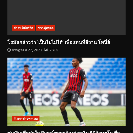
ข่าวพรีเมียร์ลีก
ข่าวฟุตบอล
โธมัสกล่าวว่า ‘เป็นไปไม่ได้’ เพื่อแทนที่อีวาน โทนี่ย์
กรกฎาคม 27, 2023
2816
อัปเดตข่าวฟุตบอล