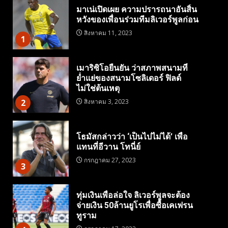
มาเน่เปิดเผย ความปรารถนาอันสิ้น
หวังของเพื่อนร่วมทีมลิเวอร์พูลก่อน
สิงหาคม 11, 2023
1
เมาริซิโอยืนยัน ว่าสภาพสนามที่
ย่ำแย่ของสนามโซลิเดอร์ ฟิลด์
ไม่ใช่ต้นเหตุ
2
สิงหาคม 3, 2023
โธมัสกล่าวว่า ‘เป็นไปไม่ได้’ เพื่อ
แทนที่อีวาน โทนี่ย์
กรกฎาคม 27, 2023
3
ทุ่มเงินเพื่อล่อใจ ลิเวอร์พูลจะต้อง
จ่ายเงิน 50ล้านยูโรเพื่อซื้อเคเฟรน
ทูราม