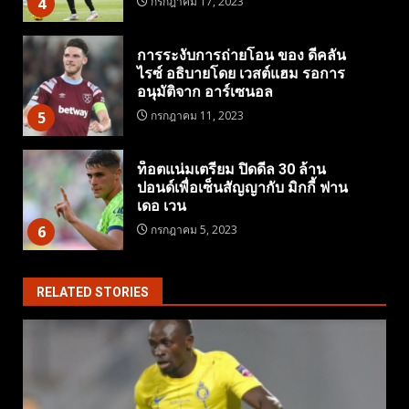
4
กรกฎาคม 17, 2023
การระงับการถ่ายโอน ของ ดีคลัน
ไรซ์ อธิบายโดย เวสต์แฮม รอการ
อนุมัติจาก อาร์เซนอล
5
กรกฎาคม 11, 2023
ท็อตแน่มเตรียม ปิดดีล 30 ล้าน
ปอนด์เพื่อเซ็นสัญญากับ มิกกี้ ฟาน
เดอ เวน
6
กรกฎาคม 5, 2023
RELATED STORIES