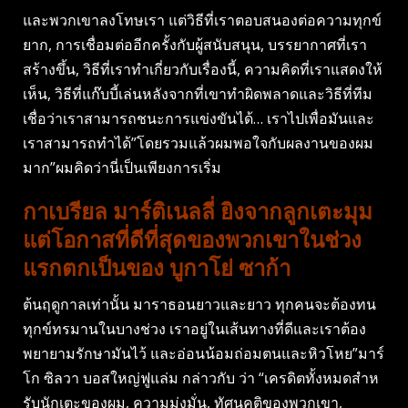
และพวกเขาลงโทษเรา แต่วิธีที่เราตอบสนองต่อความทุกข์
ยาก, การเชื่อมต่ออีกครั้งกับผู้สนับสนุน, บรรยากาศที่เรา
สร้างขึ้น, วิธีที่เราทําเกี่ยวกับเรื่องนี้, ความคิดที่เราแสดงให้
เห็น, วิธีที่แก๊บบี้เล่นหลังจากที่เขาทําผิดพลาดและวิธีที่ทีม
เชื่อว่าเราสามารถชนะการแข่งขันได้… เราไปเพื่อมันและ
เราสามารถทําได้”โดยรวมแล้วผมพอใจกับผลงานของผม
มาก”ผมคิดว่านี่เป็นเพียงการเริ่ม
กาเบรียล มาร์ติเนลลี่ ยิงจากลูกเตะมุม
แต่โอกาสที่ดีที่สุดของพวกเขาในช่วง
แรกตกเป็นของ บูกาโย่ ซาก้า
ต้นฤดูกาลเท่านั้น มาราธอนยาวและยาว ทุกคนจะต้องทน
ทุกข์ทรมานในบางช่วง เราอยู่ในเส้นทางที่ดีและเราต้อง
พยายามรักษามันไว้ และอ่อนน้อมถ่อมตนและหิวโหย”มาร์
โก ซิลวา บอสใหญ่ฟูแล่ม กล่าวกับ ว่า “เครดิตทั้งหมดสําห
รับนักเตะของผม, ความมุ่งมั่น, ทัศนคติของพวกเขา,