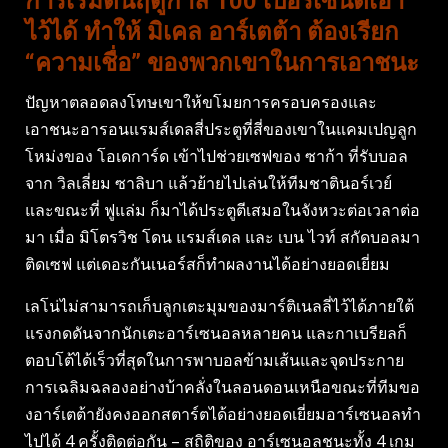
การเริ่มต้นฤดูกาล 100 เปอร์เซ็นต์เอา
ไว้ได้ ทําให้ มิเคล อาร์เตต้า ต้องเรียก
“ความเชื่อ” ของพวกเขาในการเอาชนะ
ปัญหาตลอดลงโทษเขาให้ขโมยการครอบครองและ
เอาชนะอารอนแรมส์เดลสี่ประตูที่สี่ของเขาในแคมเปญลูก
โหม่งของ โอเดการ์ด เข้าไปช่วยเซฟของ ซาก้า ที่รับบอล
จาก วิลเลี่ยม ซาลิบา แล้วย้ายไปเล่นให้ทีมชาตินอร์เวย์
และขณะที่ ฟูแล่ม ก็มาได้ประตูตีเสมอในจังหวะต่อเวลาต่อ
มา เมื่อ มิโตรวิช โดน แรมส์เดล และ เบน ไวท์ สกัดบอลมา
ติดเซฟ แต่เดอะกันเนอร์สก็ทําผลงานได้อย่างยอดเยี่ยม
เลโน่ไม่สามารถเก็บลูกเตะมุมของมาร์ติเนลลี่ไว้ได้ภายใต้
แรงกดดันจากนักเตะอาร์เซนอลหลายคน และกาเบรียลก็
ตอบโต้ได้เร็วที่สุดในการพาบอลข้ามเส้นและจุดประกาย
การเฉลิมฉลองอย่างบ้าคลั่งในลอนดอนเหนือขณะที่ทีมขอ
งอาร์เตต้ายังคงออกสตาร์ตได้อย่างยอดเยี่ยมอาร์เซนอลทํา
ไปได้ 4 ครั้งติดต่อกัน – สถิติของ อาร์เซนอลชนะทั้ง 4 เกม