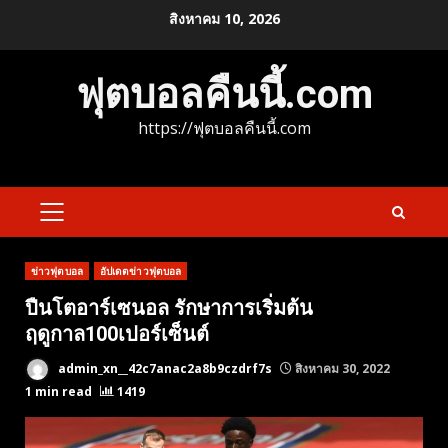
Skip
สิงหาคม 10, 2026
to
content
ฟุตบอลคืนนี้.com
https://ฟุตบอลคืนนี้.com
PRIMARY
MENU
ข่าวฟุตบอล
อัปเดตข่าวฟุตบอล
ปืนโตอาร์เซนอล รักษาการเริ่มต้น
ฤดูกาล100เปอร์เซ็นต์
admin_xn__42c7anac2a8b9czdrf7s
สิงหาคม 30, 2022
1 min read
1419