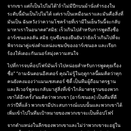
จากเขา แต่ก็เป็นไปไม่ได้”ถ้าไม่มีปีกบนม้านั่งสํารองใน
ระดับนี้มันเป็นไปไม่ได้ แต่เราเป็นเหมือนเราและมันคือสิ่งที่
มันเป็น ฉันหวังว่าความโชคร้ายที่เรามีในเย็นวันนี้จะกลับ
มาหาเราในอนาคต”สมิธ: เร็วเกินไปสําหรับการพูดถึงชื่อ
อาร์เซนอลอลัน สมิธ กุนซือของยืนยันว่ายังเร็วเกินไปที่จะ
พิจารณาคู่แข่งตําแหน่งแชมป์ของอาร์เซนอล และเรียก
ร้องให้เดอะกันเนอร์สมุ่งความสนใจ
ไปที่การจบท็อปโฟร์มันเร็วไปหน่อยสําหรับการพูดคุยเรื่อง
ชื่อ” “ถามฉันตอนอีสเตอร์ คุณไม่รู้ในฤดูกาลนี้ผมคิดว่าทุก
คนยังคงมองว่าแมนเชสเตอร์ ซิตี้ เป็นทีมผู้ถือมาตรฐาน
และลิเวอร์พูลจะกลับมาสู่สิ่งที่เข้าใกล้มาตรฐานของพวก
เขาได้อีกครั้ง”ผมคิดว่าพวกเขา [อาร์เซนอล] เป็นทีมที่ดี
กว่าปีที่แล้ว พวกเขามีประสบการณ์แบบนั้นและพวกเขาได้
เพิ่มเข้าไปในทีมเป้าหมายของพวกเขาจะเป็นท็อปโฟร์
จากตําแหน่งในลีกของพวกเขาและไม่ว่าพวกเขาจะอยู่ใน