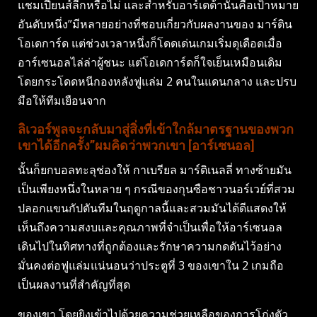
แชมเปี้ยนส์ลีกหรือไม่ และสําหรับอาร์เตต้านั่นคือเป้าหมาย
อันดับหนึ่ง”มีหลายอย่างที่ชอบเกี่ยวกับผลงานของ มาร์ติน
โอเดการ์ด แต่ช่วงเวลาหนึ่งก็โดดเด่นเกมเริ่มดุเดือดเมื่อ
อาร์เซนอลไล่ล่าผู้ชนะ แต่โอเดการ์ดก็ใจเย็นเหมือนเดิม
โดยกระโดดหนีกองหลังฟูแล่ม 2 คนในแดนกลาง และปรบ
มือให้ทีมเยือนจาก
ลิเวอร์พูลจะกลับมาสู่สิ่งที่เข้าใกล้มาตรฐานของพวก
เขาได้อีกครั้ง”ผมคิดว่าพวกเขา [อาร์เซนอล]
นั้นก็ยกบอลทะลุช่องให้ กาเบรียล มาร์ติเนลลี่ ทางซ้ายมัน
เป็นเพียงหนึ่งในหลาย ๆ กรณีของกุนซือชาวนอร์เวย์ที่สวม
ปลอกแขนกัปตันทีมในฤดูกาลนี้และสวมมันได้ดีแสดงให้
เห็นถึงความสงบและคุณภาพที่จําเป็นเพื่อให้อาร์เซนอล
เดินไปในทิศทางที่ถูกต้องและรักษาความกดดันไว้อย่าง
มั่นคงต่อฟูแล่มแน่นอนว่าประตูที่ 3 ของเขาใน 2 เกมถือ
เป็นผลงานที่สําคัญที่สุด
ของเขา โดยยิงเข้าไปด้วยความช่วยเหลือของการโก่งตัว