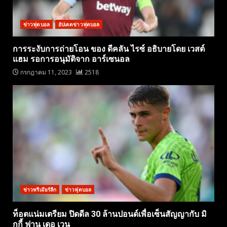
ข่าวฟุตบอล
อัปเดตข่าวฟุตบอล
การระงับการถ่ายโอน ของ ดีคลัน ไรซ์ อธิบายโดย เวสต์
แฮม รอการอนุมัติจาก อาร์เซนอล
กรกฎาคม 11, 2023
2518
ข่าวพรีเมียร์ลีก
ข่าวฟุตบอล
ท็อตแน่มเตรียม ปิดดีล 30 ล้านปอนด์เพื่อเซ็นสัญญากับ มิ
กกี้ ฟาน เดอ เวน