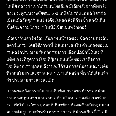
โทนี่ย์ กล่าวว่าเขาได้รับบนโซเชียล มีเดียหลังจากที่เขายิง
สองประตูระหว่างชัยชนะ 2-0 เหนือไบรตันแอนด์ โฮฟอัล
เบียนเมื่อวันศุกร์“ฉันไม่ได้จะโพสต์ สิ่งนี้ด้วยซ้ำ แต่ฉันตื่น
ขึ้นด้วยความโกรธ…” โทนี่ย์เขียนบนทวิตเตอร์
เมื่อเช้าวันเสาร์พร้อม กับภาพหน้าจอของ ข้อความตรงอิน
สตาร์แกรม โดยใช้ภาษาที่ ไม่เหมาะสมใน คำแถลงของเบ
รนฟอร์ดประณาม “พฤติกรรมการ เลือกปฏิบัตินี้ในแง่ ที่
แข็งแกร่งที่สุด“การโจมตีผู้เล่นคนหนึ่ง ของเราคือการ
โจมตีพวกเรา ทุกคน อีวานจะได้รับ การสนับสนุนอย่างเต็ม
ที่จากสโมสรและจากแฟน ๆ เบรนท์ฟอร์ด ที่เราได้เห็นแล้ว
ว่า ประณามการล่วงละเมิด
“เราคาดหวังการสนับ สนุนที่แข็งแกร่งจาก ตำรวจ หน่วย
งานทางกฎหมาย และจากเมต้า บริษัทแม่ของอินสตาร์แก
รม เพื่อให้แน่ใจว่า บุคคลที่เกี่ยวข้อง ต้องเผชิญกับกฎหมาย
อย่างเต็มรูปแบบสำหรับ อาชญากรรมที่น่ารังเกียจนี้”“ไม่มี