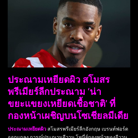
ประณามเหยียดผิว สโมสร
พรีเมียร์ลีกประณาม ‘น่า
ขยะแขยงเหยียดเชื้อชาติ’ ที่
กองหน้าเผชิญบนโซเชียลมีเดีย
ประณามเหยียดผิว
สโมสรพรีเมียร์ลีกอังกฤษ เบรนท์ฟอร์ด
ออกแถลง การณ์ประณามอีวาน โทนี่ย์กองหน้าของอีวาน