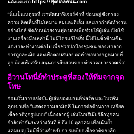
นี้ตั้งแต่แรก
https://ฟุตบอลคืนนี้.com
“นั่นเป็นเหตุผลที่ เราพัฒนาฟีเจอร์คำที่ ซ่อนอยู่ ซึ่งกรอง
ความ คิดเห็นที่ไม่เหมาะ สมและดีเอ็ม และเรากำลังทำงาน
อย่างใกล้ ชิดกับหน่วยงานฟุต บอลเพื่อช่วยให้ผู้เล่น เปิดใช้
งานเครื่องมือเหล่านี้ ไม่มีใครแก้ไขสิ่ง นี้ได้ในชั่วข้ามคืน
แต่เราจะทำงานต่อไป เพื่อช่วยปกป้องชุมชน ของเราจาก
การถูกละเมิด และเพื่อตอบสนอง ต่อคำขอทางกฎหมายที่
ถูก ต้องเพื่อสนับ สนุนการสืบสวนของ ตำรวจอย่างรวดเร็ว”
อีวานโทนี่ย์ทำประตูที่สองให้ทีมจากจุด
โทษ
ก่อนเริ่มการแข่งขัน ผู้เล่นของเบรนท์ฟอร์ด และไบรตัน
คุกเข่าเพื่อ “แสดงความสามัคคี ในการต่อต้านการ เหยียด
เชื้อชาติทุกรูปแบบ” เนื่องจากผู้ เล่นในพรีเมียร์ลีกทุกคน
กำลังทำกันระหว่างวันที่ 8 ถึง 16 ตุลาคม เพื่อเน้นย้ำ
แคมเปญ ไม่มีที่ว่างสำหรับกา รเหยียดเชื้อชาติของลีก