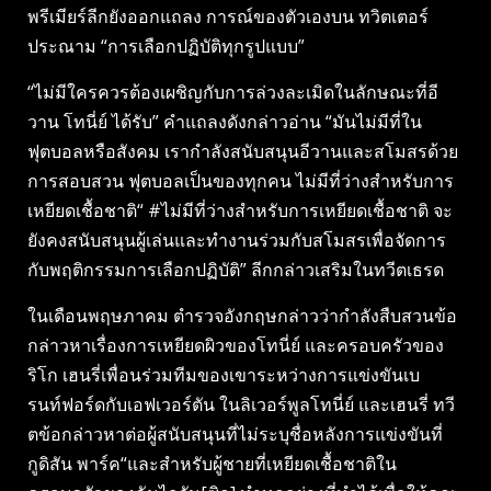
พรีเมียร์ลีกยังออกแถลง การณ์ของตัวเองบน ทวิตเตอร์
ประณาม “การเลือกปฏิบัติทุกรูปแบบ”
“ไม่มีใครควรต้องเผชิญกับการล่วงละเมิดในลักษณะที่อี
วาน โทนี่ย์ ได้รับ” คำแถลงดังกล่าวอ่าน “มันไม่มีที่ใน
ฟุตบอลหรือสังคม เรากำลังสนับสนุนอีวานและสโมสรด้วย
การสอบสวน ฟุตบอลเป็นของทุกคน ไม่มีที่ว่างสำหรับการ
เหยียดเชื้อชาติ“ #ไม่มีที่ว่างสำหรับการเหยียดเชื้อชาติ จะ
ยังคงสนับสนุนผู้เล่นและทำงานร่วมกับสโมสรเพื่อจัดการ
กับพฤติกรรมการเลือกปฏิบัติ” ลีกกล่าวเสริมในทวีตเธรด
ในเดือนพฤษภาคม ตำรวจอังกฤษกล่าวว่ากำลังสืบสวนข้อ
กล่าวหาเรื่องการเหยียดผิวของโทนี่ย์ และครอบครัวของ
ริโก เฮนรี่เพื่อนร่วมทีมของเขาระหว่างการแข่งขันเบ
รนท์ฟอร์ดกับเอฟเวอร์ตัน ในลิเวอร์พูลโทนี่ย์ และเฮนรี่ ทวี
ตข้อกล่าวหาต่อผู้สนับสนุนที่ไม่ระบุชื่อหลังการแข่งขันที่
กูดิสัน พาร์ค“และสำหรับผู้ชายที่เหยียดเชื้อชาติใน