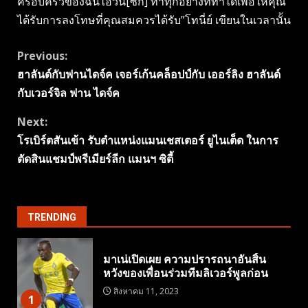
ครอบครัวของฉันไอวัน[ซิก] ทำทุกอย่างที่ทำได้เพื่อให้คุณ
ได้รับการลงโทษที่คุณสมควรได้รับ”โทนี่ย์ เขียนในเวลานั้น
Continue
Previous:
ฮาลันด์กับฟานไดจ์ค เจอร์เก้นคล็อปป์กับ เออร์ลิง ฮาลันด์
Reading
กับเวอร์จิล ฟาน ไดจ์ค
Next:
โรเบิร์ตสันเข้า รับตำแหน่งแมนเชสเตอร์ ยูไนเต็ด ในการ
ตัดสินแชมป์พรีเมียร์ลีก แมนฯ ซิตี้
TRENDING
มาเน่เปิดเผย ความปรารถนาอันสิ้น
หวังของเพื่อนร่วมทีมลิเวอร์พูลก่อน
สิงหาคม 11, 2023
1