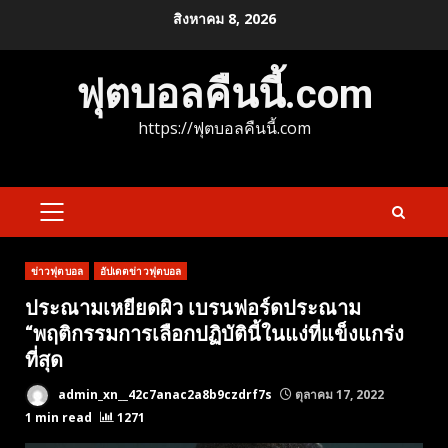
Skip
สิงหาคม 8, 2026
to
content
ฟุตบอลคืนนี้.com
https://ฟุตบอลคืนนี้.com
PRIMARY
MENU
ข่าวฟุตบอล
อัปเดตข่าวฟุตบอล
ประณามเหยียดผิว เบรนฟอร์ดประณาม
“พฤติกรรมการเลือกปฏิบัตินี้ในแง่ที่แข็งแกร่ง
ที่สุด
admin_xn__42c7anac2a8b9czdrf7s
ตุลาคม 17, 2022
1 min read
1271