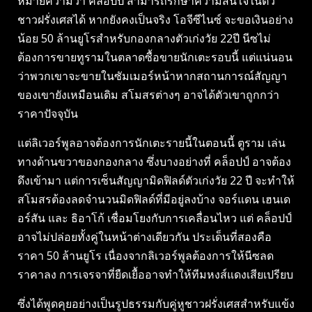
หมายความว่า คล็อปป์ สามารถรักษาความสนใจในตัว
ชาวฝรั่งเศสได้ หากยังคงเป็นจริง โอจีซีไนซ์ จะขอเงินอย่าง
น้อย 50 ล้านยูโรสำหรับกองกลางตัวเก่งวัย 22ปี นีซไม่
ต้องการขายทูรามในตลาดซื้อขายนักเตะรอบนี้ แต่แน่นอน
ว่าพวกเขาจะขายในซัมเมอร์หน้าหากสถานการณ์สัญญา
ของเขายังเหมือนเดิม สโมสรต่างๆ อาจได้ตัวเขาถูกกว่า
ราคาปัจจุบัน
แต่ลิเวอร์พูลอาจต้องการนักเตะรายนี้ในตอนนี้ ตูราม เล่น
ทางด้านขวาของกองกลาง ซึ่งบางอย่างที่ คล็อปป์ อาจต้อง
ดึงเข้ามา แต่การเซ็นสัญญามิดฟิลด์ตัวเก่งวัย 22 ปี จะทำให้
สโมสรต้องลดจำนวนมิดฟิลด์ที่มีอยู่ลงบ้าง จอร์แดน เฮนเด
อร์สัน และ ธิอาโก้ เชื่อมโยงกับการเคลื่อนไหว แต่ คล็อปป์
อาจไม่ปล่อยทั้งคู่ในหน้าต่างเดียวกัน ประเด็นที่สองคือ
ราคา 50 ล้านยูโร เนื่องจากลิเวอร์พูลต้องการให้นีซลด
ราคาลง การเจรจาที่ยืดเยื้ออาจทำให้ทีมหงส์แดงเสียเปรียบ
ซึ่งได้พูดคุยอย่างเป็นรูปธรรมกับคู่หูชาวฝรั่งเศสสำหรับแข้ง