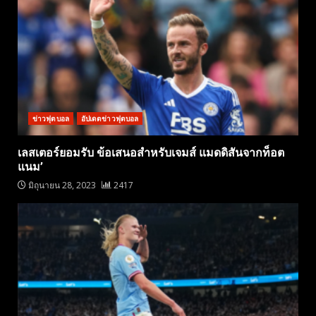
ข่าวฟุตบอล
อัปเดตข่าวฟุตบอล
เลสเตอร์ยอมรับ ข้อเสนอสำหรับเจมส์ แมดดิสันจากท็อต
แนม’
มิถุนายน 28, 2023
2417