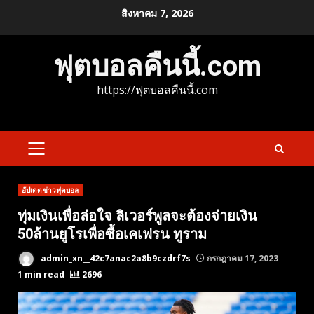
Skip
สิงหาคม 7, 2026
to
content
ฟุตบอลคืนนี้.com
https://ฟุตบอลคืนนี้.com
PRIMARY
MENU
อัปเดตข่าวฟุตบอล
ทุ่มเงินเพื่อล่อใจ ลิเวอร์พูลจะต้องจ่ายเงิน
50ล้านยูโรเพื่อซื้อเคเฟรน ทูราม
admin_xn__42c7anac2a8b9czdrf7s
กรกฎาคม 17, 2023
1 min read
2696