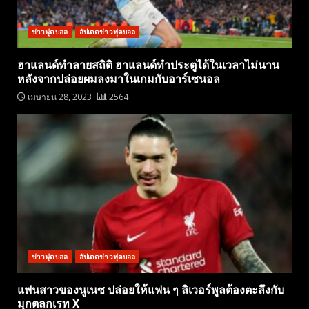
ข่าวฟุตบอล
อัปเดตข่าวฟุตบอล
ฮาแลนด์ทำลายสถิติ ฮาแลนด์ทำประตูได้ในเวลาไม่นาน
หลังจากปล่อยผมลงมาในเกมกับอาร์เซนอล
เมษายน 28, 2023
2564
ข่าวฟุตบอล
อัปเดตข่าวฟุตบอล
แฟนสาวของนูเนซ ปล่อยให้แฟน ๆ ลิเวอร์พูลต้องตะลึงกับ
มุกตลกเรท X