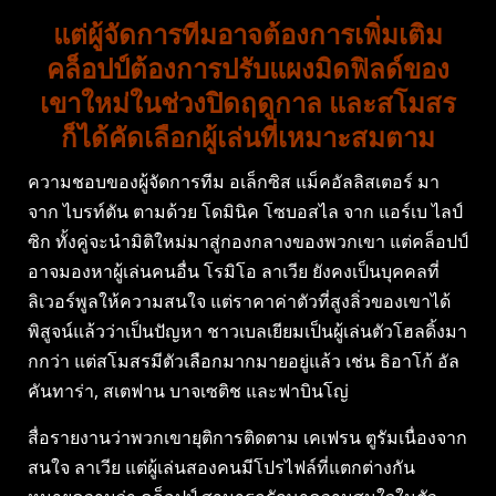
แต่ผู้จัดการทีมอาจต้องการเพิ่มเติม
คล็อปป์ต้องการปรับแผงมิดฟิลด์ของ
เขาใหม่ในช่วงปิดฤดูกาล และสโมสร
ก็ได้คัดเลือกผู้เล่นที่เหมาะสมตาม
ความชอบของผู้จัดการทีม อเล็กซิส แม็คอัลลิสเตอร์ มา
จาก ไบรท์ตัน ตามด้วย โดมินิค โซบอสไล จาก แอร์เบ ไลป์
ซิก ทั้งคู่จะนำมิติใหม่มาสู่กองกลางของพวกเขา แต่คล็อปป์
อาจมองหาผู้เล่นคนอื่น โรมิโอ ลาเวีย ยังคงเป็นบุคคลที่
ลิเวอร์พูลให้ความสนใจ แต่ราคาค่าตัวที่สูงลิ่วของเขาได้
พิสูจน์แล้วว่าเป็นปัญหา ชาวเบลเยียมเป็นผู้เล่นตัวโฮลดิ้งมา
กกว่า แต่สโมสรมีตัวเลือกมากมายอยู่แล้ว เช่น ธิอาโก้ อัล
คันทาร่า, สเตฟาน บาจเซติช และฟาบินโญ่
สื่อรายงานว่าพวกเขายุติการติดตาม เคเฟรน ตูรัมเนื่องจาก
สนใจ ลาเวีย แต่ผู้เล่นสองคนมีโปรไฟล์ที่แตกต่างกัน