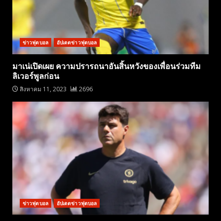
ข่าวฟุตบอล
อัปเดตข่าวฟุตบอล
มาเน่เปิดเผย ความปรารถนาอันสิ้นหวังของเพื่อนร่วมทีม
ลิเวอร์พูลก่อน
สิงหาคม 11, 2023
2696
ข่าวฟุตบอล
อัปเดตข่าวฟุตบอล