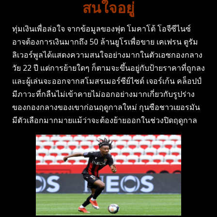
สนใจอยู่
ทุ่มเงินเพื่อล่อใจ จากข้อมูลของฟุต โมคาโต้ โอจีซีไนซ์
อาจต้องการเงินมากถึง 50 ล้านยูโรเพื่อขาย เคเฟรน ตูรัม
ลิเวอร์พูลได้แสดงความสนใจอย่างมากในตัวเอซกองกลาง
วัย 22 ปี แต่การย้ายใดๆ ก็ตามจะขึ้นอยู่กับป้ายราคาที่ถูกลง
และผู้เล่นจะออกจากสโมสรเมอร์ซีย์ไซด์ เจอร์เก้น คล็อปป์
มีภาวะที่กลืนไม่เข้าคายไม่ออกอย่างมากเกี่ยวกับรูปร่าง
ของกองกลางของเขาก่อนฤดูกาลใหม่ กุนซือชาวเยอรมัน
มีตัวเลือกมากมายแม้ว่าจะต้องย้ายออกในช่วงปิดฤดูกาล