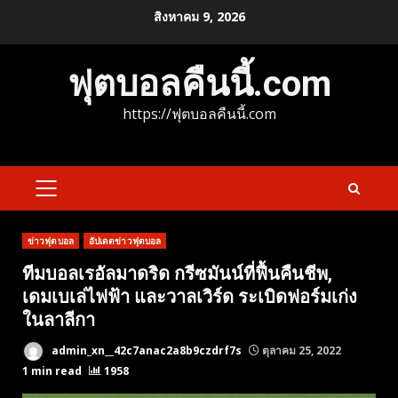
Skip
สิงหาคม 9, 2026
to
content
ฟุตบอลคืนนี้.com
https://ฟุตบอลคืนนี้.com
PRIMARY
MENU
ข่าวฟุตบอล
อัปเดตข่าวฟุตบอล
ทีมบอลเรอัลมาดริด กรีซมันน์ที่ฟื้นคืนชีพ,
เดมเบเล่ไฟฟ้า และวาลเวิร์ด ระเบิดฟอร์มเก่ง
ในลาลีกา
admin_xn__42c7anac2a8b9czdrf7s
ตุลาคม 25, 2022
1 min read
1958