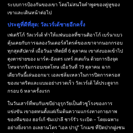
ระบบการป้องกันของเขา โดยไม่สนใจคําพูดของคู่หูของ
เขาและเดินหน้าต่อไป
ประตูที่ดีที่สุด: วัลเวร์เด้ชายอีกครั้ง
เฟเดริโก้ วัลเวร์เด้ ทําให้แฟนบอลที่ซานติอาโก้ เบร์นาเบว
คุ้นเคยกับการฉลองวันเดอร์สไตรค์ของเขาจากนอกกรอบ
ทุกสุดสัปดาห์ เมื่อวันอาทิตย์ที่ 6 ตุลาคม เขาส่งบอลเข้าไป
ตุงตาข่ายของ มาร์ค-อังเดร แทร์ สเตเก้น ด้วยการยิงจุด
โทษจากริมกรอบเขตโทษ เมื่อวันที่ 19 ตุลาคม ฉาก
เดียวกันนี้เล่นออกมา: เอลเช่ล้มเหลวในการปิดการครอส
ของมาดริดและแบมอย่างรวดเร็ว วัลเวร์เด้ ได้ประตูจาก
กรอบ 6 หลาครั้งแรก
ในวันเสาร์ที่พบกับเซบีย่าอุรุกวัยเป็นตัวชูโรงของการ
แข่งขัน เขาอดทนตั้งแต่เริ่มต้นความแกร่งทางกายภาพ
ของทีมของ ฮอร์เก้ ซัมเปาลี ชาร์รัว ระเบิด – โดยเฉพาะ
อย่างยิ่งจาก อเลฮานโดร “เอล ปาปู” โกเมซ ที่ปิดปากฝูงชน