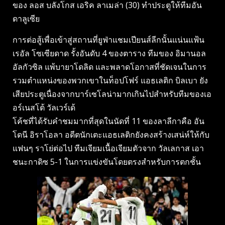
ของ ลอส บลังโกส เอริค ลาเมล่า (30) ทําประตูให้ทีมอัน
ดาลูเซีย
การต่อสู้เพื่อเข้าสู่สถานที่ยูฟ่าแชมเปียนส์ลีกนั้นแน่นแฟ้น
เรอัล โซเซียดาด รั้งอันดับ 4 ของตาราง ทีมของ อิมานอล
อัลกัวซิล แพ้บายาโดลิด และพลาดโอกาสที่ชัดเจนในการ
รวมตําแหน่งของพวกเขาในท็อปโฟร์ แอธเลติก บิลเบา ยัง
เสียประตูเนื่องจากบาร์เซโลน่ามากเกินไปสําหรับทีมของเอ
อร์เนสโต้ วัลเวร์เด้
โค้ชที่ได้รับคําชมมากที่สุดในนัดที่ 11 ของลาลีกาคือ อัน
โดนี อิราโอลา อดีตนักเตะแอธเลติกยังคงสร้างเสน่ห์ให้กับ
แฟนๆ ราโย่ต่อไป ทีมเจียมเนื้อเจียมตัวจาก วัลเลกาส เอา
ชนะกาดิซ 5-1 ในการแข่งขันโดยตรงสําหรับการตกชั้น