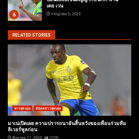
เดอ เวน
6
กรกฎาคม 5, 2023
RELATED STORIES
ข่าวฟุตบอล
อัปเดตข่าวฟุตบอล
มาเน่เปิดเผย ความปรารถนาอันสิ้นหวังของเพื่อนร่วมทีม
ลิเวอร์พูลก่อน
สิงหาคม 11, 2023
2700