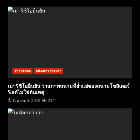
ข่าวฟุตบอล
อัปเดตข่าวฟุตบอล
เมาริซิโอยืนยัน ว่าสภาพสนามที่ย่ำแย่ของสนามโซลิเดอร์
ฟิลด์ไม่ใช่ต้นเหตุ
สิงหาคม 3, 2023
2544