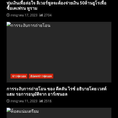
ทุ่มเงินเพื่อล่อใจ ลิเวอร์พูลจะต้องจ่ายเงิน 50ล้านยูโรเพื่อ
ซื้อเคเฟรน ทูราม
กรกฎาคม 17, 2023
2704
ข่าวฟุตบอล
อัปเดตข่าวฟุตบอล
การระงับการถ่ายโอน ของ ดีคลัน ไรซ์ อธิบายโดย เวสต์
แฮม รอการอนุมัติจาก อาร์เซนอล
กรกฎาคม 11, 2023
2518