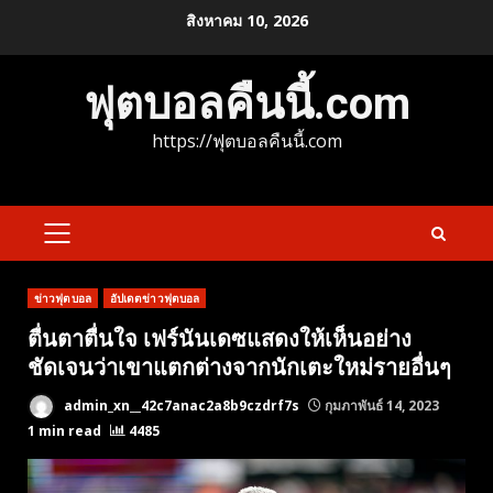
Skip
สิงหาคม 10, 2026
to
content
ฟุตบอลคืนนี้.com
https://ฟุตบอลคืนนี้.com
PRIMARY
MENU
ข่าวฟุตบอล
อัปเดตข่าวฟุตบอล
ตื่นตาตื่นใจ เฟร์นันเดซแสดงให้เห็นอย่าง
ชัดเจนว่าเขาแตกต่างจากนักเตะใหม่รายอื่นๆ
admin_xn__42c7anac2a8b9czdrf7s
กุมภาพันธ์ 14, 2023
1 min read
4485