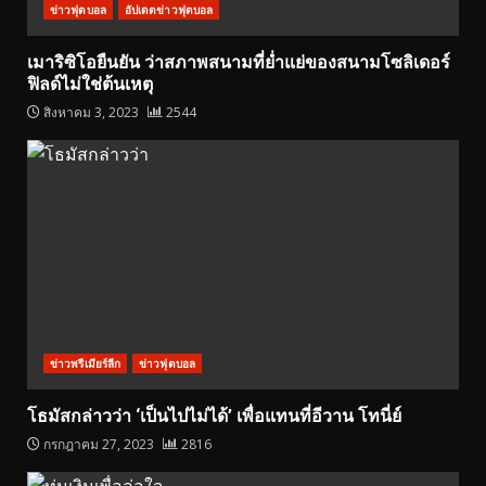
ข่าวฟุตบอล
อัปเดตข่าวฟุตบอล
เมาริซิโอยืนยัน ว่าสภาพสนามที่ย่ำแย่ของสนามโซลิเดอร์
ฟิลด์ไม่ใช่ต้นเหตุ
สิงหาคม 3, 2023
2544
ข่าวพรีเมียร์ลีก
ข่าวฟุตบอล
โธมัสกล่าวว่า ‘เป็นไปไม่ได้’ เพื่อแทนที่อีวาน โทนี่ย์
กรกฎาคม 27, 2023
2816