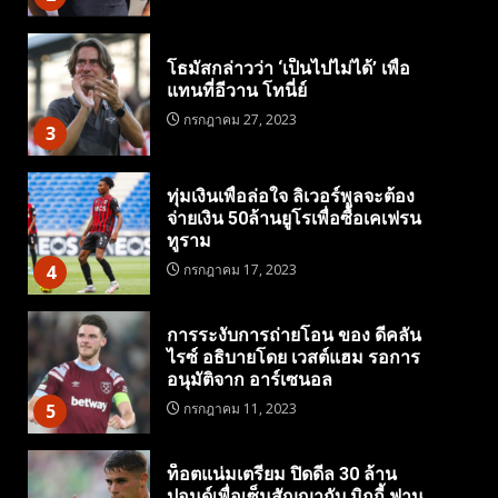
โธมัสกล่าวว่า ‘เป็นไปไม่ได้’ เพื่อ
แทนที่อีวาน โทนี่ย์
กรกฎาคม 27, 2023
3
ทุ่มเงินเพื่อล่อใจ ลิเวอร์พูลจะต้อง
จ่ายเงิน 50ล้านยูโรเพื่อซื้อเคเฟรน
ทูราม
4
กรกฎาคม 17, 2023
การระงับการถ่ายโอน ของ ดีคลัน
ไรซ์ อธิบายโดย เวสต์แฮม รอการ
อนุมัติจาก อาร์เซนอล
5
กรกฎาคม 11, 2023
ท็อตแน่มเตรียม ปิดดีล 30 ล้าน
ปอนด์เพื่อเซ็นสัญญากับ มิกกี้ ฟาน