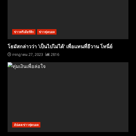
ข่าวพรีเมียร์ลีก
ข่าวฟุตบอล
โธมัสกล่าวว่า ‘เป็นไปไม่ได้’ เพื่อแทนที่อีวาน โทนี่ย์
กรกฎาคม 27, 2023
2816
อัปเดตข่าวฟุตบอล