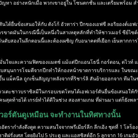
ญหา อย่างหนักเมื่อ พวกเขาอยู่ใน โซนตกชั้น และเตรียมพร้อม สําห
ันได้ยื่นข้อเสนอให้กับ ดังโก้ อัวทาร่า ปีกของเอฟซี ลอริยองต์เอฟเ
ขาดมันในกรณีนี้เป็นหนึ่งในสาเหตุหลักที่ทําให้ชาวเมอร์ ซีย์ไซด์
ป็นอันดับสองในลีกตอนนี้และต้องเผชิญ กับอนาคตที่เยือก เย็นหากการ
ามมั่นใจและความฟิตของแมตช์ แม้แต่ปีกแอนโธนี่ กอร์ดอน, ดไวท์ แ
ารสนับสนุนการโจมตีจากปีกทําให้กองหน้าขาดการบริการและ ในขณะ
ขึ้น แม็คนีล ถูกเซ็นสัญญาหลังจากที่ริชาร์ลิ สันย้ายออกจาก ทีมใน
ดาวเตะชาวบราซิลมีในกรอบเขตโทษได้เอฟเวอร์ตันยื่นข้อเสนอให้กับ 
ท้ายได้ เกรย์ทําได้ดีในช่วง สองสามเกม ที่ผ่านมา แต่ก็ยังพลาด
วอร์ตันดูเหมือน จะทํางานในทิศทางนั้น
รากําลังดึงดูด ความสนใจจากพรีเมียร์ลีก ลีกเอิง ชุดที่ 1 โลร็องต
บทีมชาติฝรั่งเศส โดยยิงไป 5 ประตู และแอสซิสต์อีก 5 ลูกจาก 16 เก