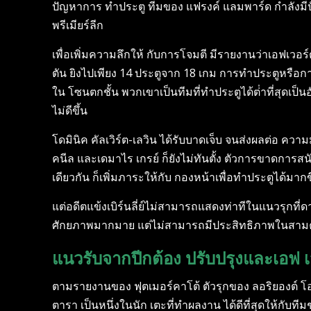
ปัญหาการ ทําประตู ทีมของ แฟรงค์ แลมพาร์ด กําลังมีปั
พรีเมียร์ลีก
เพื่อเพิ่มความลึกให้ กับการโจมตี มีรายงานว่าเอฟเวอร์ต
ตัน ยิงไปเพียง 14 ประตูจาก 18 เกม การทําประตูหรือการ
ใน โซนตกชั้น พวกเขาเป็นทีมที่ทําประตูได้ต่ําที่สุดเ
ไม่ดีขึ้น
โดมินิค คัลเวิร์ต-เลวิน ได้รับบาดเจ็บ จนส่งผลต่อ คว
คนีล และเดมาไร เกรย์ ก็ยังไม่ทันตั้ง ตัวการขาดก
เดียวกัน ก็เพิ่มภาระให้กับ กองหน้าเพื่อทําประตูได้มาก
แต่อดีตแข้งเบิร์นลี่ย์ไม่สามารถแสดงท่าทีในแนวรุกที่
ศักยภาพมากมาย แต่ไม่สามารถมีประสิทธิภาพในสามคนสุด
แนวรับจากปีกต้อง ปรับปรุงและเอฟ เ
ตามรายงานของ ฟุตเมอร์คาโต้ ตัวรุกของ ลอริยองต์ โออัต
ตารา เป็นหนึ่งในนัก เตะที่ทําผลงาน ได้ดีที่สุดให้กั