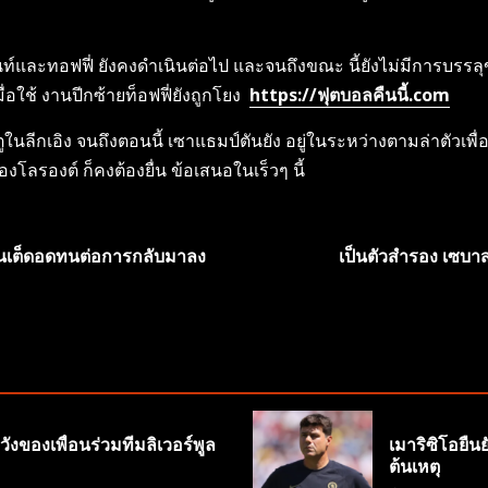
นท์และทอฟฟี่ ยังคงดําเนินต่อไป และจนถึงขณะ นี้ยังไม่มีการบรรลุข้
มื่อใช้ งานปีกซ้ายท็อฟฟี่ยังถูกโยง
https://ฟุตบอลคืนนี้.com
ูในลีกเอิง จนถึงตอนนี้ เซาแธมป์ตันยัง อยู่ในระหว่างตามล่าตัวเพื
งโลรองต์ ก็คงต้องยื่น ข้อเสนอในเร็วๆ นี้
ไนเต็ดอดทนต่อการกลับมาลง
เป็นตัวสำรอง เซบา
ังของเพื่อนร่วมทีมลิเวอร์พูล
เมาริซิโอยืน
ต้นเหตุ