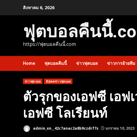
Skip
สิงหาคม 6, 2026
to
content
ฟุตบอลคืนนี้.c
https://ฟุตบอลคืนนี้.com
Home
ฟุตบอลคืนนี้
ข่าวฟุตบอล
ข่าวการย้ายทีม
ข่าวฟุตบอล
อัปเดตข่าวฟุตบอล
ตัวรุกของเอฟซี เอฟเ
เอฟซี โลเรียนท์
admin_xn__42c7anac2a8b9czdrf7s
มกราคม 10, 2023