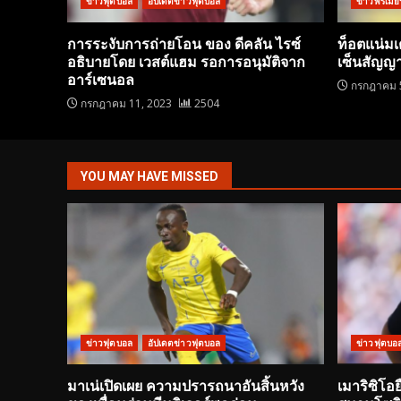
ข่าวฟุตบอล
อัปเดตข่าวฟุตบอล
ข่าวพรีเมียร
การระงับการถ่ายโอน ของ ดีคลัน ไรซ์
ท็อตแน่มเต
อธิบายโดย เวสต์แฮม รอการอนุมัติจาก
เซ็นสัญญา
อาร์เซนอล
กรกฎาคม 
กรกฎาคม 11, 2023
2504
YOU MAY HAVE MISSED
ข่าวฟุตบอล
อัปเดตข่าวฟุตบอล
ข่าวฟุตบอ
มาเน่เปิดเผย ความปรารถนาอันสิ้นหวัง
เมาริซิโอ