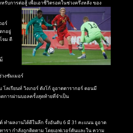
รับการต่อสู้ เพื่อเอาชีวิตรอดในช่วงครึ่งหลัง ของ
วอร์
ตกอยู่
โจม ตี
ม็
ช่วงซัมเมอร์
โลเรียนท์ วิงเกอร์ ดังโก้ อูอาตตารากอร์ ดอนมี
การผ่านบอลครั้งสุดท้ายที่จําเป็น
์ ทําผลงานได้ดีในลีก รั้งอันดับ 6 มี 31 คะแนน อูอาต
มอัวทารา กําลังถูกติดตาม โดยเอฟเวอร์ตันและใน ความ