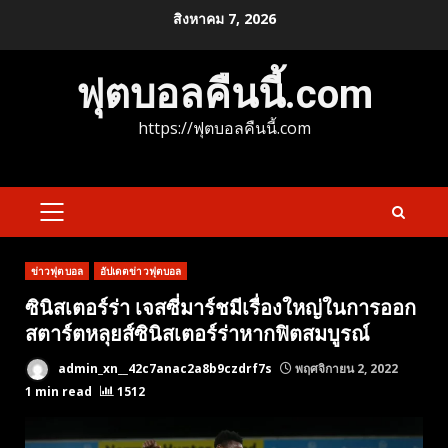
Skip
สิงหาคม 7, 2026
to
content
ฟุตบอลคืนนี้.com
https://ฟุตบอลคืนนี้.com
PRIMARY
MENU
ข่าวฟุตบอล
อัปเดตข่าวฟุตบอล
ซินิสเตอร์ร่า เจสซี่มาร์ชมีเรื่องใหญ่ในการออก
สตาร์ตหลุยส์ซินิสเตอร์ร่าหากฟิตสมบูรณ์
admin_xn__42c7anac2a8b9czdrf7s
พฤศจิกายน 2, 2022
1 min read
1512