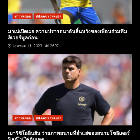
ข่าวฟุตบอล
อัปเดตข่าวฟุตบอล
มาเน่เปิดเผย ความปรารถนาอันสิ้นหวังของเพื่อนร่วมทีม
ลิเวอร์พูลก่อน
สิงหาคม 11, 2023
2697
ข่าวฟุตบอล
อัปเดตข่าวฟุตบอล
เมาริซิโอยืนยัน ว่าสภาพสนามที่ย่ำแย่ของสนามโซลิเดอร์
ฟิลด์ไม่ใช่ต้นเหตุ