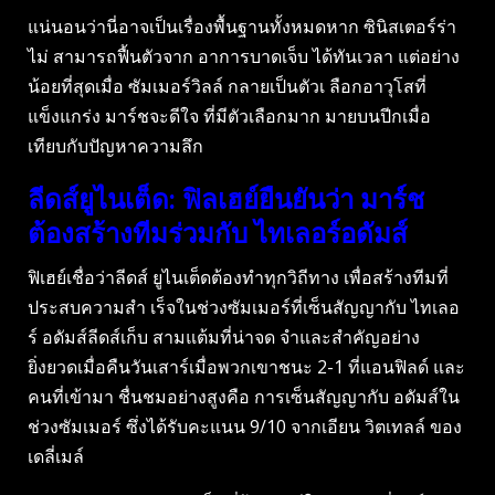
แน่นอนว่านี่อาจเป็นเรื่องพื้นฐานทั้งหมดหาก ซินิสเตอร์ร่า
ไม่ สามารถฟื้นตัวจาก อาการบาดเจ็บ ได้ทันเวลา แต่อย่าง
น้อยที่สุดเมื่อ ซัมเมอร์วิลล์ กลายเป็นตัวเ ลือกอาวุโสที่
แข็งแกร่ง มาร์ชจะดีใจ ที่มีตัวเลือกมาก มายบนปีกเมื่อ
เทียบกับปัญหาความลึก
ลีดส์ยูไนเต็ด: ฟิลเฮย์ยืนยันว่า มาร์ช
ต้องสร้างทีมร่วมกับ ไทเลอร์อดัมส์
ฟิเฮย์เชื่อว่าลีดส์ ยูไนเต็ดต้องทําทุกวิถีทาง เพื่อสร้างทีมที่
ประสบความสํา เร็จในช่วงซัมเมอร์ที่เซ็นสัญญากับ ไทเลอ
ร์ อดัมส์ลีดส์เก็บ สามแต้มที่น่าจด จําและสําคัญอย่าง
ยิ่งยวดเมื่อคืนวันเสาร์เมื่อพวกเขาชนะ 2-1 ที่แอนฟิลด์ และ
คนที่เข้ามา ชื่นชมอย่างสูงคือ การเซ็นสัญญากับ อดัมส์ใน
ช่วงซัมเมอร์ ซึ่งได้รับคะแนน 9/10 จากเอียน วิตเทลล์ ของ
เดลี่เมล์