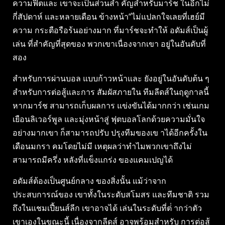
ความฟิตและ เขาจะเป็นส่วนสํา คัญสําหรับมาร์ช ในอีกไม่
กี่สัปดาห์ และหลายเดือน ข้างหน้า”ไม่แปลกใจเลยที่เฮย์มี
ความ กระตือรือร้นอย่างมาก ที่มาร์ชจะทําให้ อดัมส์เป็นผู้
เล่น ที่สําคัญที่สุดของ พวกเขาเนื่องจากเขา อยู่ในอันดับที่
สอง
สําหรับการผ่านบอล แบบก้าวหน้าและ ยังอยู่ในอันดับต้น ๆ
สําหรับการต่อสู้และการ สัมผัสภายใน ทีมลีดส์ในฤดูกาลนี้
หากมาร์ช สามารถเก็บผลการ แข่งขันได้มากกว่า เช่นเกม
เยือนลิเวอร์พูล และมุ่งหน้าสู่ ฟุตบอลโลกด้วยความมั่นใจ
อย่างมากเขา ก็สามารถปรับ ปรุงทีมของเข าได้อีกครั้งใน
เดือนมกรา คมโดยไม่มี เหตุผลว่าทําไมพวกเขาถึงไม่
สามารถมีครึ่ง หลังที่แข็งแกร่ง ของแคมเปญได้
อดัมส์ต้องเป็นศูนย์กลาง ของสิ่งนั้น แม้ว่าจาก
ประสบการณ์ของ เขาทั้งในระดับสโมสร และทีมชาติ รวม
ถึงในแชมเปี้ยนส์ลีก เขาอาจได้ เล่นในระดับที่ต่ํ ากว่าตัว
เขาเองในขณะนี้ เนื่องจากลีดส์ อาจพร้อมสําหรับ การต่อสู้