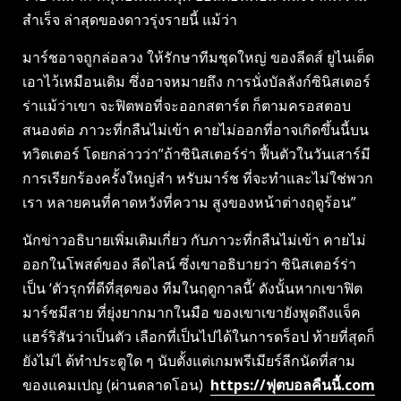
สําเร็จ ล่าสุดของดาวรุ่งรายนี้ แม้ว่า
มาร์ชอาจถูกล่อลวง ให้รักษาทีมชุดใหญ่ ของลีดส์ ยูไนเต็ด
เอาไว้เหมือนเดิม ซึ่งอาจหมายถึง การนั่งบัลลังก์ซินิสเตอร์
ร่าแม้ว่าเขา จะฟิตพอที่จะออกสตาร์ต ก็ตามครอสตอบ
สนองต่อ ภาวะที่กลืนไม่เข้า คายไม่ออกที่อาจเกิดขึ้นนี้บน
ทวิตเตอร์ โดยกล่าวว่า”ถ้าซินิสเตอร์ร่า ฟื้นตัวในวันเสาร์มี
การเรียกร้องครั้งใหญ่สํา หรับมาร์ช ที่จะทําและไม่ใช่พวก
เรา หลายคนที่คาดหวังที่ความ สูงของหน้าต่างฤดูร้อน”
นักข่าวอธิบายเพิ่มเติมเกี่ยว กับภาวะที่กลืนไม่เข้า คายไม่
ออกในโพสต์ของ ลีดไลน์ ซึ่งเขาอธิบายว่า ซินิสเตอร์ร่า
เป็น ‘ตัวรุกที่ดีที่สุดของ ทีมในฤดูกาลนี้’ ดังนั้นหากเขาฟิต
มาร์ชมีสาย ที่ยุ่งยากมากในมือ ของเขาเขายังพูดถึงแจ็ค
แฮร์ริสันว่าเป็นตัว เลือกที่เป็นไปได้ในการดร็อป ท้ายที่สุดก็
ยังไม่ไ ด้ทําประตูใด ๆ นับตั้งแต่เกมพรีเมียร์ลีกนัดที่สาม
ของแคมเปญ (ผ่านตลาดโอน)
https://ฟุตบอลคืนนี้.com