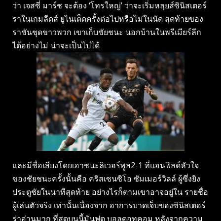
ว่า เจสซี่ มาร์ช จะต้อง ‘โทรใหญ่’ ว่าจะเริ่มหลุยส์ซินิสเตอร์
ราในเกมลีดส์ ยูไนเต็ดครั้งต่อไปหรือไม่ในนัด สุดท้ายของ
ราชันชุดขาวพวก เขาเก็บชัยชนะ นอกบ้านในพรีเมียร์ลีก
ได้อย่างไม่ น่าจะเป็นไปได้
และมีชื่อเสียงโดยเอาชนะลิเวอร์พูล2-1 ที่แอนฟิลด์หัวใจ
ของชัยชนะครั้งนั้นคือ คริสเซนซิโอ ซัมเมอร์วิลล์ ผู้ซึ่งยิง
ประตูชัยในนาทีสุดท้าย อย่างไรก็ตามเขาอาจอยู่ใน รายชื่อ
ผู้เล่นตัวจริง เท่านั้นเนื่องจาก อาการบาดเจ็บของซินิสเตอร์
ร่าอ่านมาก ที่สุดบนนี้มันฟุต บอลดอทคอม หลังจากความ