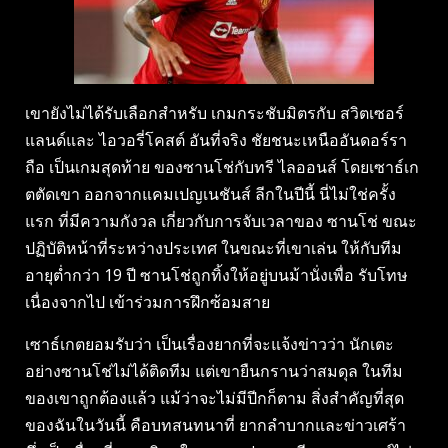
เขายังไม่ได้รับเลือกสำหรับ เกมกระชับมิตรกับ สวิตเซอร์
แลนด์และ ไอวอรี่โคสต์ อันที่จริง ชัยชนะเหนืออันดอร์รา
ถือ เป็นเกมสุดท้าย ของซานโช่กับทรี ไลออนส์ โดยเซาธ์เก
ตตัดเขา ออกจากแคมเปญเนชันส์ ลีกในปีนี้ นี่ไม่ใช่ครั้ง
แรก ที่มีความกังวล เกี่ยวกับการจับเวลาของ ซานโช่ ขณะ
ปฏิบัติหน้าที่ระหว่างประเทศ ในขณะที่เขาเล่น ให้กับทีม
อายุต่ำกว่า 19 ปี ซานโช่ถูกทิ้งให้อยู่บนม้านั่งเพื่อ รับโทษ
เนื่องจากไป เข้าร่วมการฝึกซ้อมสาย
เซาธ์เกตยอมรับว่า เป็นเรื่องยากที่จะแจ้งข่าวว่า นักเตะ
อย่างซานโช่ไม่ได้ติดทีม แต่เขายืนกรานว่าสมดุล ในทีม
ของเขาถูกต้องแล้ว แม้ว่าจะไม่มีปีกก็ตาม สิ่งสำคัญที่สุด
ของฉันในวันนี้ คือบทสนทนาที่ ยากลำบากและข่าวเศร้า