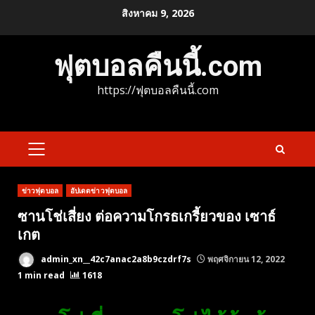
Skip
สิงหาคม 9, 2026
to
content
ฟุตบอลคืนนี้.com
https://ฟุตบอลคืนนี้.com
PRIMARY
MENU
ข่าวฟุตบอล
อัปเดตข่าวฟุตบอล
ซานโช่เสี่ยง ต่อความโกรธเกรี้ยวของ เซาธ์
เกต
admin_xn__42c7anac2a8b9czdrf7s
พฤศจิกายน 12, 2022
1 min read
1618