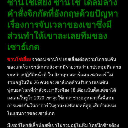
ซานโช่เสี่ยง ซานโช่ ได้ล้มล้าง
คำสั่งจิกกัดที่อังกฤษด้วยปัญหา
เรื่องการจับเวลาของเขาซึ่งมี
ส่วนทำให้เขาละเลยทีมของ
เซาธ์เกต
ซานโช่เสี่ยง
จาดอน ซานโช่ เคยเสี่ยงต่อความโกรธแค้น
ของแกเร็ธ เซาธ์เกตหลังจากมีรายงานว่ามาประชุมทีมสาย
ระหว่างปฏิบัติหน้าที่ ใน อังกฤษ สตาร์แมนเชสเตอร์ ไม่
รวมอยู่ในทีม 26 คนของเซาธ์เกตสำหรับการแข่งขัน
ฟุตบอลโลกที่กำลังจะมาถึงเพียง 18 เดือนนับตั้งแต่เขาได้
ลงเล่นในยูโร 2020 เขาจะใช้เวลาช่วงฤดูหนาวนี้เพื่อชม
การแข่งขันในกาตาร์ในฐานะแฟนบอลที่สูญเสียตำแหน่ง
ในแผนการของเซาธ์เกต
มีเซอร์ไพรส์เล็กน้อยที่เขาไม่รวมอยู่ในทีม โดยปีกซ้ายต้อง