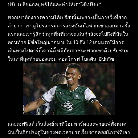
ปรับ เปลี่ยนกลยุทธ์ได้และทำให้เราได้เปรียบ”
พวกเขาต้องการความได้เปรียบนั้นเพราะเป็นการวิ่งที่ยาก
ลำบาก “เราดูโปรแกรมการแข่งขันเมื่อพวกเขาออกมาครั้ง
แรกและเรารู้สึกว่าทุกทีมที่เราจะเล่นกำลังจะไปถึงที่นั่นใน
ตอนท้าย มีชื่อใหญ่มากมายใน 10 ถึง 12 เกมแรก”มีการ
เดินทางไปดาร์บี้เคาน์ตี้ พลีมัธเอาชนะพวกเขาด้วยชัยชนะ
ในนาทีสุดท้ายของแซม คอสโกรฟ โบลตัน, อิปสวิช
และเชฟฟิลด์ เว้นส์เดย์ มาที่โฮมพาร์คและพ่ายแพ้ทั้งหมด
มันเป็นอีกประตูในช่วงทดเวลาบาดเจ็บ จากคอสโกรฟที่เอา