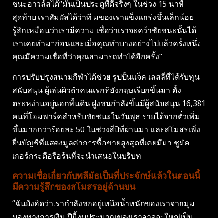
ชนะอาวล์สได้“มันเป็นประตูที่ดีจริงๆ ในช่วง 15 นาที
สุดท้าย เราสัมผัสได้ว่าที มของเราแข็งแกร่งขึ้นเล็กน้อย
รู้สึกเหมือนว่าเรามีความ เชื่อว่าเราจะคว้าชัยชนะนั้นได้
เราเคยทำมาก่อนและเมื่อคุณทำบางอย่างไปแล้วครั้งหนึ่ง
คุณมีความเชื่อที่ว่าคุณสามารถทำได้อีกครั้ง”
การปรับปรุงสนามกีฬาได้ช่วย รูปปั้นแจ็ค เลสลี่ที่ได้รับทุน
สนับสนุน ผู้เล่นผิวดำคนแรกที่อังกฤษเรียกขึ้นมา ตั้ง
ตระหง่านอยู่นอกพื้นดิน ฝูงชนกำลังขึ้นมีผู้สนับสนุน 16,381
คนที่โฮมพาร์คสำหรับชัยชนะในวันพุธ รายได้จากตั๋วเพิ่ม
ขึ้นมากกว่าร้อยละ 50 ในช่วงสี่ปีที่ผ่านมา และสโมสรเพิ่ง
ยื่นบัญชีที่แสดงมูลค่าการซื้อขายสูงสุดที่เคยมีมา ชูมัค
เกอร์กระตือรือร้นที่จะนำเสนอในบริบท
ความเชื่อเกี่ยวกับพลีมัธเป็นที่ประจักษ์แล้วในตอนนี้
มีความรู้สึกของสโมสรอยู่ด้านบน
“ฉันยังคิดว่าเรากำลังชกอยู่เหนือน้ำหนักของเราจากมุม
มองทางการเงิน ปีนี้งบประมาณของเราอาจจะใหญ่เป็น