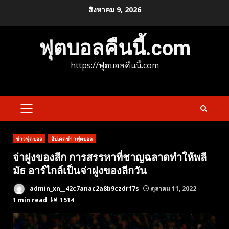
Skip
สิงหาคม 9, 2026
to
content
ฟุตบอลคืนนี้.com
https://ฟุตบอลคืนนี้.com
PRIMARY
MENU
ข่าวฟุตบอล
อัปเดตข่าวฟุตบอล
จ่าฝูงของลีก การสรรหาที่ชาญฉลาดทำให้พลี
มัธ อาร์ไกล์เป็นจ่าฝูงของลีกวัน
admin_xn__42c7anac2a8b9czdrf7s
ตุลาคม 11, 2022
1 min read
1514