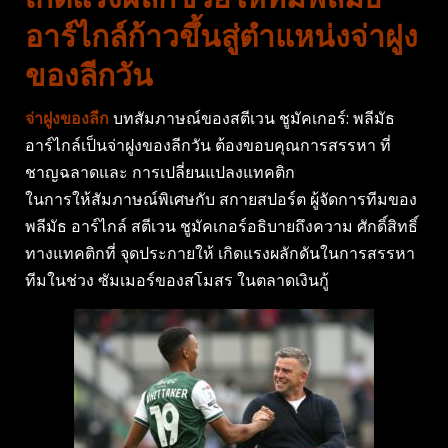
อาร์ไกล์ก้าวขึ้นสู่ตำแหน่งจ่าฝูง
ของลีกวัน
จ่าฝูงของลีก
บทสัมภาษณ์ของสตีเวน ชูมัคเกอร์: พลีมัธ
อาร์ไกล์เป็นจ่าฝูงของลีกวัน ต้องขอบคุณการสรรหา ที่
ชาญฉลาดและ การเปลี่ยนแปลงแทคติก
ในการให้สัมภาษณ์พิเศษกับ สกายสปอร์ต ผู้จัดการทีมของ
พลีมัธ อาร์ไกล์ สตีเวน ชูมัคเกอร์อธิบายถึงความ ศักดิ์สิทธิ์
ทางแทคติกที่ จุดประกายให้ เกิดแรงผลักดันในการสรรหา
ทีมในช่วง ซัมเมอร์ของสโมสร ในตลาดเงินกู้