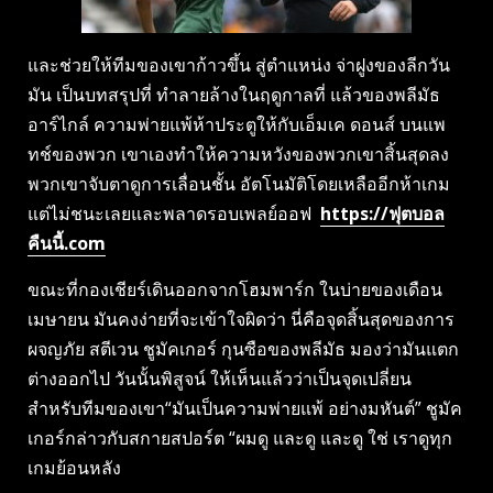
และช่วยให้ทีมของเขาก้าวขึ้น สู่ตำแหน่ง จ่าฝูงของลีกวัน
มัน เป็นบทสรุปที่ ทำลายล้างในฤดูกาลที่ แล้วของพลีมัธ
อาร์ไกล์ ความพ่ายแพ้ห้าประตูให้กับเอ็มเค ดอนส์ บนแพ
ทช์ของพวก เขาเองทำให้ความหวังของพวกเขาสิ้นสุดลง
พวกเขาจับตาดูการเลื่อนชั้น อัตโนมัติโดยเหลืออีกห้าเกม
แต่ไม่ชนะเลยและพลาดรอบเพลย์ออฟ
https://ฟุตบอล
คืนนี้.com
ขณะที่กองเชียร์เดินออกจากโฮมพาร์ก ในบ่ายของเดือน
เมษายน มันคงง่ายที่จะเข้าใจผิดว่า นี่คือจุดสิ้นสุดของการ
ผจญภัย สตีเวน ชูมัคเกอร์ กุนซือของพลีมัธ มองว่ามันแตก
ต่างออกไป วันนั้นพิสูจน์ ให้เห็นแล้วว่าเป็นจุดเปลี่ยน
สำหรับทีมของเขา“มันเป็นความพ่ายแพ้ อย่างมหันต์” ชูมัค
เกอร์กล่าวกับสกายสปอร์ต “ผมดู และดู และดู ใช่ เราดูทุก
เกมย้อนหลัง