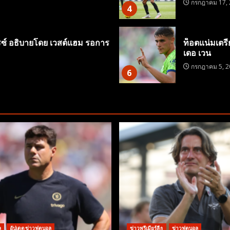
กรกฎาคม 17, 
4
รซ์ อธิบายโดย เวสต์แฮม รอการ
ท็อตแน่มเตรี
เดอ เวน
กรกฎาคม 5, 2
6
ล
อัปเดตข่าวฟุตบอล
ข่าวพรีเมียร์ลีก
ข่าวฟุตบอล