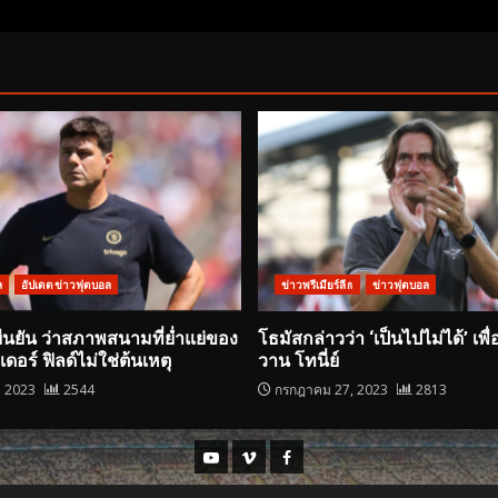
ล
อัปเดตข่าวฟุตบอล
ข่าวพรีเมียร์ลีก
ข่าวฟุตบอล
ยืนยัน ว่าสภาพสนามที่ย่ำแย่ของ
โธมัสกล่าวว่า ‘เป็นไปไม่ได้’ เพื่
อร์ ฟิลด์ไม่ใช่ต้นเหตุ
วาน โทนี่ย์
, 2023
2544
กรกฎาคม 27, 2023
2813
Youtube
Vimeo
Facebook