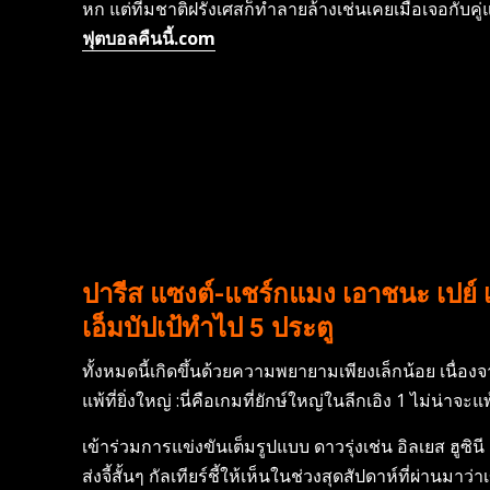
หก แต่ทีมชาติฝรั่งเศสก็ทำลายล้างเช่นเคยเมื่อเจอกับคู่
ฟุตบอลคืนนี้.com
ปารีส แซงต์-แชร์กแมง เอาชนะ เปย์ เ
เอ็มบัปเป้ทำไป 5 ประตู
ทั้งหมดนี้เกิดขึ้นด้วยความพยายามเพียงเล็กน้อย เนื่
แพ้ที่ยิ่งใหญ่ :นี่คือเกมที่ยักษ์ใหญ่ในลีกเอิง 1 ไม่น
เข้าร่วมการแข่งขันเต็มรูปแบบ ดาวรุ่งเช่น อิลเยส ฮูซิ
ส่งจี้สั้นๆ กัลเทียร์ชี้ให้เห็นในช่วงสุดสัปดาห์ที่ผ่า