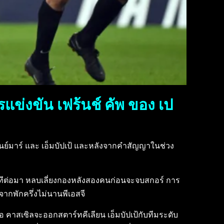
ข่งขัน เฟร้นช์ คัพ ของ เป
มจาก เนย์มาร์ และ เอ็มบัปเป้ และหลังจากคำสัญญาในช่วง
งนาทีต่อมา หลบเลี่ยงกองหลังสองคนก่อนจะจบสกอร์ การ
จากพักครึ่งไม่นานพีเอสจี
อ คาสเซิลจะออกสตาร์ทคีเลียน เอ็มบัปเป้กับทีมระดับ