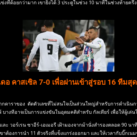
แข่งที่ด้อยกว่ามาก เขายิงได้ 3 ประตูในช่วง 10 นาทีในช่วงท้ายครึ่
ดอ คาสเซิล 7-0 เพื่อผ่านเข้าสู่รอบ 16 ทีมส
องจากดาราของ ตัดตัวเลขที่ไม่สนใจเป็นส่วนใหญ่สำหรับการดำเนินก
่าจะแพ้ บางทีอาจเป็นการแข่งขันในอุดมคติสำหรับ กัลเทียร์ เพื่อให้
นี และ วอร์เรน ซาอีร์-เอเมอรี เฝ้ามองจากม้านั่งสำรองตลอด 90 นาที
นมาว่าเขาต้องการนำ 11 ตัวจริงที่แข็งแกร่งออกมา และให้เวลากับบิ๊ก