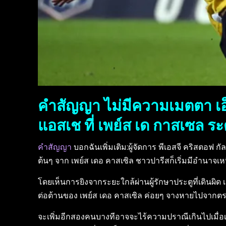
คำสัญญา ไม่มีความเมตตา เอ็
แอสเช ที่ เพย์ส เด กาสเซล ร
คำสัญญา
บอกฉันเพิ่มเติม:ผู้จัดการ พีเอสจี คริสตอฟ กัล
ต้นๆ จาก เพย์ส เดอ คาสเซิล ชาวปารีสก็เริ่มมีอำนาจเห
โดยเห็นการยิงจากระยะใกล้ผ่านผู้รักษาประตูที่เดินผ
ต่อต้านของ เพย์ส เดอ คาสเซิล ค่อยๆ จางหายไปจากตรงนั
จะเพิ่มอีกสองคนบางทีอาจจะไร้ความปราณีเกินไปเมื่อเที