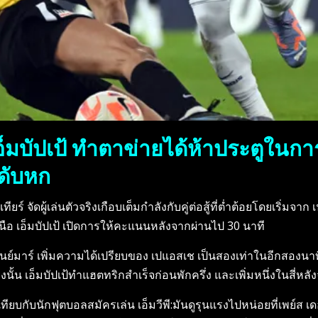
มบัปเป้ ทำตาข่ายได้ห้าประตูในการแ
ะดับหก
เทียร์ จัดผู้เล่นตัวจริงเกือบเต็มกำลังกับคู่ต่อสู้ที่ต่ำต้อยโดยเริ่
นือ เอ็มบัปเป้ เปิดการให้คะแนนหลังจากผ่านไป 30 นาที
ิด เนย์มาร์ เพิ่มความได้เปรียบของ เปแอสเช เป็นสองเท่าในอีกสอ
้น เอ็มบัปเป้ทำแฮตทริกสำเร็จก่อนพักครึ่ง และเพิ่มหนึ่งในสี่หลัง
ยบกับนักฟุตบอลสมัครเล่น เอ็มวีพี:มันดูรุนแรงไปหน่อยที่เพย์ส เด