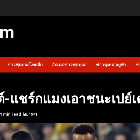
om
ข่าวฟุตบอลไทยลีก
อัปเดตข่าวฟุตบอล
ข่าวฟุตบอลยูฟ่า
ข่
์-แชร์กแมงเอาชนะเปย์เ
1 min read
1941