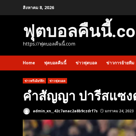
Skip
สิงหาคม 8, 2026
to
content
ฟุตบอลคืนนี้.c
https://ฟุตบอลคืนนี้.com
Home
ฟุตบอลคืนนี้
ข่าวฟุตบอล
ข่าวการย้ายทีม
ข่าวพรีเมียร์ลีก
ข่าวฟุตบอล
คำสัญญา ปารีสแซงต
admin_xn__42c7anac2a8b9czdrf7s
มกราคม 24, 2023