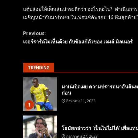
แต่ปล่อยให้เด็กเล่นน่าจะดีกว่า อะไรต่อไป? ดำเนินก
เผชิญหน้ากับมาร์กเซยในเฟรนช์คัพรอบ 16 ทีมสุดท้ายใ
Continue
Previous:
เจอร์ราร์ดไม่เห็นด้วย กับข้อแก้ตัวของ เจมส์ มิลเนอร์
Reading
TRENDING
มาเน่เปิดเผย ความปรารถนาอันสิ้นหว
ก่อน
สิงหาคม 11, 2023
1
โธมัสกล่าวว่า ‘เป็นไปไม่ได้’ เพื่อแทนท
กรกฎาคม 27, 2023