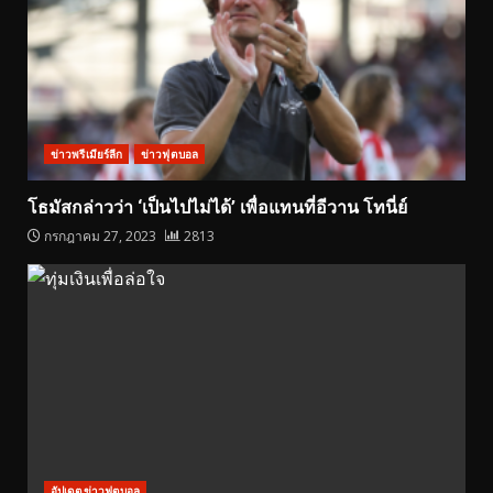
ข่าวพรีเมียร์ลีก
ข่าวฟุตบอล
โธมัสกล่าวว่า ‘เป็นไปไม่ได้’ เพื่อแทนที่อีวาน โทนี่ย์
กรกฎาคม 27, 2023
2813
อัปเดตข่าวฟุตบอล