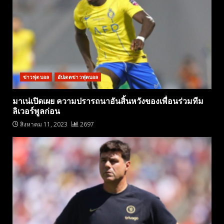
ข่าวฟุตบอล
อัปเดตข่าวฟุตบอล
มาเน่เปิดเผย ความปรารถนาอันสิ้นหวังของเพื่อนร่วมทีม
ลิเวอร์พูลก่อน
สิงหาคม 11, 2023
2697