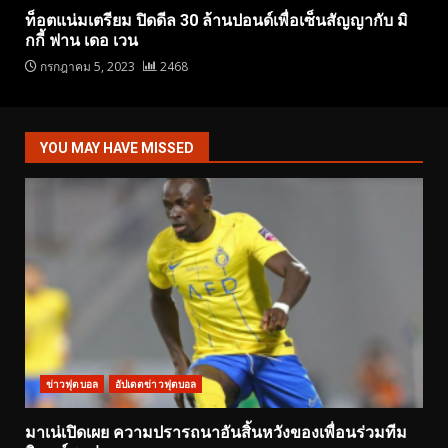
ท็อตแน่มเตรียม ปิดดีล 30 ล้านปอนด์เพื่อเซ็นสัญญากับ มิ
กกี้ ฟาน เดอ เวน
กรกฎาคม 5, 2023
2468
YOU MAY HAVE MISSED
ข่าวฟุตบอล
อัปเดตข่าวฟุตบอล
มาเน่เปิดเผย ความปรารถนาอันสิ้นหวังของเพื่อนร่วมทีม