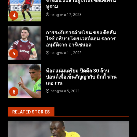
จ่ายเงิน 50ล้านยูโรเพื่อซื้อเคเฟรน
ทูราม
4
กรกฎาคม 17, 2023
การระงับการถ่ายโอน ของ ดีคลัน
ไรซ์ อธิบายโดย เวสต์แฮม รอการ
อนุมัติจาก อาร์เซนอล
5
กรกฎาคม 11, 2023
ท็อตแน่มเตรียม ปิดดีล 30 ล้าน
ปอนด์เพื่อเซ็นสัญญากับ มิกกี้ ฟาน
เดอ เวน
6
กรกฎาคม 5, 2023
RELATED STORIES