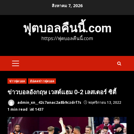
Skip
สิงหาคม 7, 2026
to
content
ฟุตบอลคืนนี้.com
https://ฟุตบอลคืนนี้.com
PRIMARY
MENU
ข่าวฟุตบอล
อัปเดตข่าวฟุตบอล
ข่าวบอลอังกฤษ เวสต์แฮม 0-2 เลสเตอร์ ซิตี้
admin_xn__42c7anac2a8b9czdrf7s
พฤศจิกายน 13, 2022
1 min read
1437