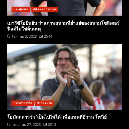
ข่าวฟุตบอล
อัปเดตข่าวฟุตบอล
เมาริซิโอยืนยัน ว่าสภาพสนามที่ย่ำแย่ของสนามโซลิเดอร์
ฟิลด์ไม่ใช่ต้นเหตุ
สิงหาคม 3, 2023
2544
ข่าวพรีเมียร์ลีก
ข่าวฟุตบอล
โธมัสกล่าวว่า ‘เป็นไปไม่ได้’ เพื่อแทนที่อีวาน โทนี่ย์
กรกฎาคม 27, 2023
2813