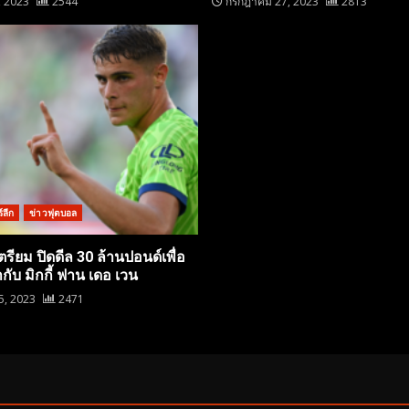
, 2023
2544
กรกฎาคม 27, 2023
2813
์ลีก
ข่าวฟุตบอล
รียม ปิดดีล 30 ล้านปอนด์เพื่อ
กับ มิกกี้ ฟาน เดอ เวน
5, 2023
2471