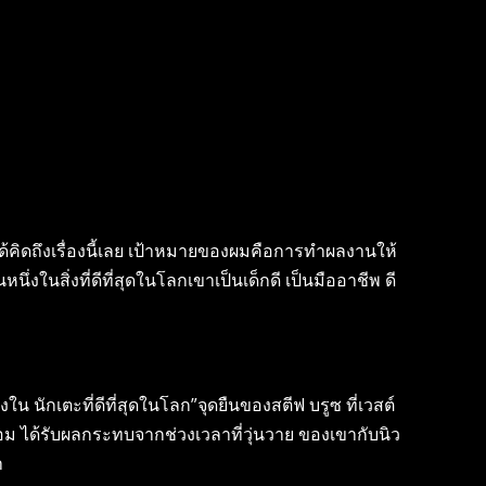
้คิดถึงเรื่องนี้เลย เป้าหมายของผมคือการทําผลงานให้
งในสิ่งที่ดีที่สุดในโลกเขาเป็นเด็กดี เป็นมืออาชีพ ดี
นักเตะที่ดีที่สุดในโลก”จุดยืนของสตีฟ บรูซ ที่เวสต์
ม ได้รับผลกระทบจากช่วงเวลาที่วุ่นวาย ของเขากับนิว
า