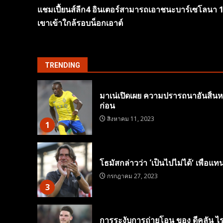
แชมเปี้ยนส์ลีก4 อินเตอร์สามารถเอาชนะบาร์เซโลนา 1
Reading
เขาเข้าใกล้รอบน็อกเอาต์
TRENDING
มาเน่เปิดเผย ความปรารถนาอันสิ้นหว
ก่อน
สิงหาคม 11, 2023
1
โธมัสกล่าวว่า ‘เป็นไปไม่ได้’ เพื่อแทนท
กรกฎาคม 27, 2023
3
การระงับการถ่ายโอน ของ ดีคลัน ไ