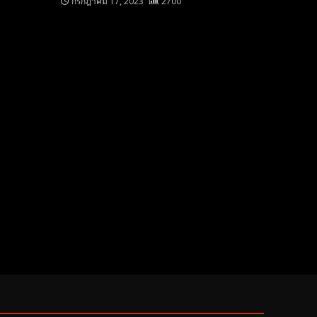
กรกฎาคม 17, 2023
2700