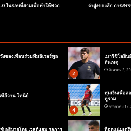
-0 ในรอบที่สามเพื่อทำให้พวก
จ่าฝูงของลีก การสรร
ังของเพื่อนร่วมทีมลิเวอร์พูล
เมาริซิโอยืน
ต้นเหตุ
สิงหาคม 3, 20
2
ทุ่มเงินเพื่อ
ี่อีวาน โทนี่ย์
ทูราม
กรกฎาคม 17, 
4
รซ์ อธิบายโดย เวสต์แฮม รอการ
ท็อตแน่มเตรี