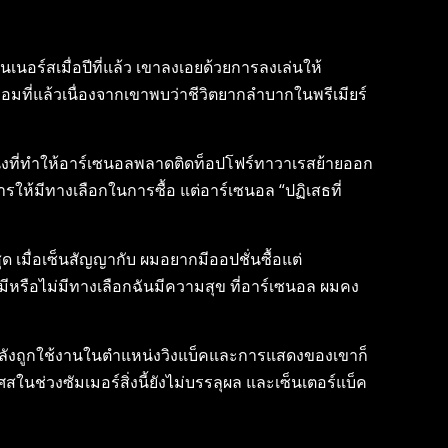
นอร์สเมื่อปีที่แล้ว เขาลงเอยด้วยการลงเล่นให้
อมที่แล้วเนื่องจากเขาพบว่าชีวิตยากลําบากในพรีเมียร์
หนึ่งที่ทําให้อาร์เซนอลพลาดติดท็อปโฟร์ทาวาเรสย้ายออก
รให้มีทางเลือกในการซื้อ แต่อาร์เซนอล “ปฏิเสธที่
ุด เมื่อเซ็นสัญญากับ ผมอยากมีออปชั่นซื้อแต่
มีหรือไม่มีทางเลือกฉันมีความสุข ที่อาร์เซนอล ผมคง
าลังถูกใช้งานในตําแหน่งวิงแบ็คและการแสดงของเขาก็
ศสในช่วงซัมเมอร์สิ่งนี้ยังไม่บรรลุผล และเซ็นเตอร์แบ็ค