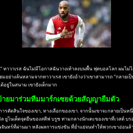
วัน” ทาวาเรส ฉันไม่มีโอกาสฉันวางเท้าลงบนพื้น ฟุตบอลโลก ผมไม่ได
าชมอย่างล้นหลามจากทาวาเรส เขายังอ้างว่าเขาสามารถ “กลายเป็นหนึ่
ด้อยู่ในสนาม เขายังเด็กมาก
ย้ายมาร่วมทีมมาร์กเซยด้วยสัญญายืมตัว
ารตัดสินใจของเขา, ทางเลือกของเขา. จากนั้นเขาจะกลายเป็นหนึ่งใน 
ูไนเต็ดจุดยืนของสตีฟ บรูซ ท่ามกลางนักเตะของเขาที่เวสต์ บรอ
นจันทร์ที่ผ่านมา หลังผลการแข่งขัน ที่ย่ำแย่จนทําให้พวกเขาอ่อนล้