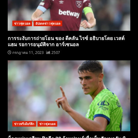
ข่าวฟุตบอล
อัปเดตข่าวฟุตบอล
การระงับการถ่ายโอน ของ ดีคลัน ไรซ์ อธิบายโดย เวสต์
แฮม รอการอนุมัติจาก อาร์เซนอล
กรกฎาคม 11, 2023
2507
ข่าวพรีเมียร์ลีก
ข่าวฟุตบอล