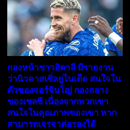
กองหน้าชาวอิตาลี มีรายงาน
ว่านิวคาสเซิ่ลยูไนเต็ด สนใจใน
ตัวของจอร์จินโญ่ กองกลาง
ของเชลซี เนื่องจากพวกเขา
สนใจในคุณภาพของเขา หาก
สามารถเจรจาต่อรองได้