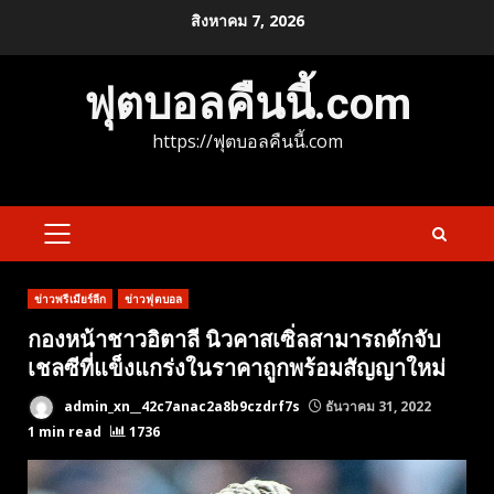
Skip
สิงหาคม 7, 2026
to
content
ฟุตบอลคืนนี้.com
https://ฟุตบอลคืนนี้.com
PRIMARY
MENU
ข่าวพรีเมียร์ลีก
ข่าวฟุตบอล
กองหน้าชาวอิตาลี นิวคาสเซิ่ลสามารถดักจับ
เชลซีที่แข็งแกร่งในราคาถูกพร้อมสัญญาใหม่
admin_xn__42c7anac2a8b9czdrf7s
ธันวาคม 31, 2022
1 min read
1736