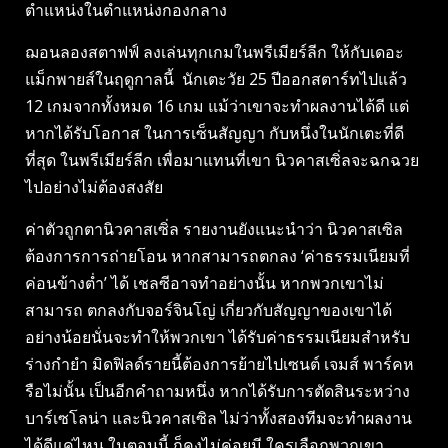
ตำแหน่งในตำแหน่งกองกลาง
ฌอนลองสตาฟฟ์ ลงเล่นทุกเกมในพรีเมียร์ลีก ให้กับเดอะ
แม็กพายส์ในฤดูกาลนี้ นักเตะวัย 25 ปีออกสตาร์ทไปแล้ว
12 เกมจากทั้งหมด 16 เกม แม้ว่าเขาจะทำผลงานได้ดี แต่
หากได้รับโอกาส ในการเซ็นสัญญา กับหนึ่งในนักเตะที่ดี
ที่สุด ในพรีเมียร์ลีก เพื่อมาแทนที่เขา นิวคาสเซิ่ลจะฉกฉวย
ไปอย่างไม่ต้องสงสัย
ค่าตัวถูกตานิวคาสเซิ่ล รายงานยังแนะนำว่า นิวคาสเซิล
ต้องการการถ่ายโอน หากสามารถตกลง ‘ค่าธรรมเนียมที่
ค่อนข้างต่ำ’ ได้ เชลซีอาจทำอย่างนั้น หากพวกเขาไม่
สามารถ ตกลงกับจอร์จินโญ่ เกี่ยวกับสัญญาของเขาได้
อย่างน้อยนั่นจะทำให้พวกเขา ได้รับค่าธรรมเนียมสำหรับ
ร่างกำยำ มิดฟิลด์รายนี้ต้องการย้ายไปเซนต์ เจมส์ พาร์คห
รือไม่นั้น เป็นอีกคำถามหนึ่ง หากได้รับการตัดสินระหว่าง
บาร์เซโลน่า และนิวคาสเซิล ไม่ว่าทั้งสองทีมจะทำผลงาน
ได้ดีแค่ไหน ในตอนนี้ ก็คงไม่ค่อยมี ใครเลือกพวกเขา