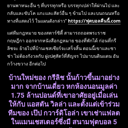
ยานพาหนะอื่น ๆ ที่บรรทุกหรือ บรรทุกเปล่าให้ผ่านไป และ
กลับและขับโค แกะและสัตว์อื่น ๆ ข้ามไป และบนถนนหรือ
ทางที่แสดงไว้ ในแผนดังกล่าว”
https://ฟุตบอลคืนนี้.com
แต่ทีมกฎหมาย ของสตาร์ซิตี้ สามารถถอดพระราช
กฤษฎีกา ออกจากหนังสือกฎหมาย ของที่พักได้ ก่อนที่กรี
ลิชจะ ย้ายไปที่บ้านเชสเชียร์จะเสร็จสิ้น ตอนนี้เขาและซา
ช่า ไม่ต้องกังวลกับ ฝูงปศุสัตว์ที่สัญจร ไปมาบนดินแดน อัน
กว้างขวาง อีกต่อไป
บ้านใหม่ของ กรีลิช นั้นก้าวขึ้นมาอย่าง
มาก จากบ้านเดี่ยว หกห้องนอนมูลค่า
1.75 ล้านปอนด์ที่เขาอาศัยอยู่เมื่อเล่น
ให้กับ แอสตัน วิลล่า และตั้งแต่เข้าร่วม
ทีมของ เป๊ป กวาร์ดิโอล่า เขาเช่าแฟลต
ในแมนเชสเตอร์ซึ่งมี สนามฟุตบอล 5