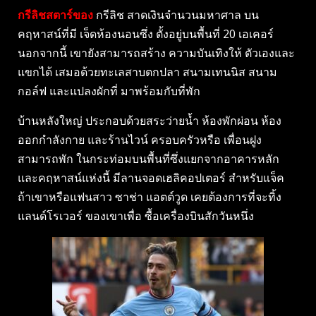
กรีลิชสตาร์ของ
กรีลิช สาดเงินจำนวนมหาศาล บน
คฤหาสน์ที่มี เจ็ดห้องนอนซึ่ง ตั้งอยู่บนพื้นที่ 20 เอเคอร์
นอกจากนี้ เขายังสามารถสร้าง ความบันเทิงให้ ตัวเองและ
แขกได้ เสมอด้วยทะเลสาบตกปลา สนามเทนนิส สนาม
กอล์ฟ และแปลงผักที่ มาพร้อมกับที่พัก
บ้านหลังใหญ่ ประกอบด้วยสระว่ายน้ำ ห้องพักผ่อน ห้อง
ออกกำลังกาย และร้านไวน์ ครอบครัวหรือ เพื่อนฝูง
สามารถพัก ในกระท่อมบนพื้นที่ซึ่งแยกจากอาคารหลัก
และคฤหาสน์แห่งนี้ มีลานจอดเฮลิคอปเตอร์ สำหรับแจ็ค
ถ้าเขาหรือแฟนสาว ซาช่า แอตต์วูด เคยต้องการที่จะทิ้ง
แลนด์โรเวอร์ ของเขาเพื่อ ซื้อเครื่องบินสักวันหนึ่ง